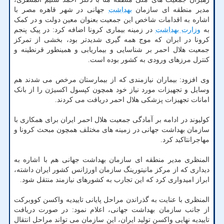
مدیر منطقه ای سازمان
بهداشت
جهانی در شهر قاهره مصر با
اشاره به اقدامات شاخص این جمعیت بعنوان معین دولت و در کمک
به
وزارت بهداشت
در زمینه بیماری کرونا اضافه کرد: در پیک پنجم
کرونا در ابران که موج همه گیری شدیدتر بود، بخشی از تمرکز
جمعیت هلال احمر بر شناسایی و بیماریابی و همینطور قرنطینه و
کنترل مرزهای ورودی به کشور بوده است.
وی افزود: بیماران نیازمندی که از بیمارستان مرخص می شدند هم
وسایل و تجهیزات مورد نیاز خود همچون کپسول اکسیژن را از بانک
امانات تجهیزات پزشکی هلال احمر دریافت می کردند.
کولیوند در ادامه بر آمادگی جمعیت هلال احمر ایران برای همکاری با
سازمان بهداشت جهانی در زمینه های مختلف همچون مبحث کرونا و
مهاجرانتاکید کرد.
المنظری مدیر منطقه ای سازمان بهداشت جهانی هم با اشاره به
دیداری که از مرکز مانیتورینگ سازمان اورژانس کشور ایران داشته،
ابراز امیدواری کرد که این تجارب به کشورهای نیازمند منتقل شود.
المنظری با عنایت به گذراندن مراحل پایانی تاییدیه واکسن کووبرکت
از جانب سازمان بهداشت جهانی، اعلام نمود: در صورت دریافت
تاییدیه نهایی واکسن تولید ایران، این سازمان می تواند مراحل انتقال