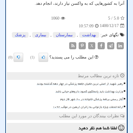
آنرا به کشورهایی که به واکسن نیاز دارند، انجام دهد.
1060
/ 5
5.0
1400/12/17
10:57:09
تگهای خبر:
بهداشت
,
بیمارستان
,
بیماری
,
پزشك
X
این مطلب را می پسندید؟
(0)
(1)
تازه ترین مطالب مرتبط
رهبر شهید از اصلی ترین حامیان جامعه پزشکی در چهار دهه گذشته بودند
وزارت بهداشت باید پاسخگوی کمبود داروهای حیاتی باشد
آغاز رسمی برنامه پزشکی خانواده در ۲۰ شهر فاز دوم
ارائه خدمات ویژه بازتوانی به زائران اربعین در موکب ۱۰۹۲
نظرات بینندگان در مورد این مطلب
لطفا شما هم
نظر دهید