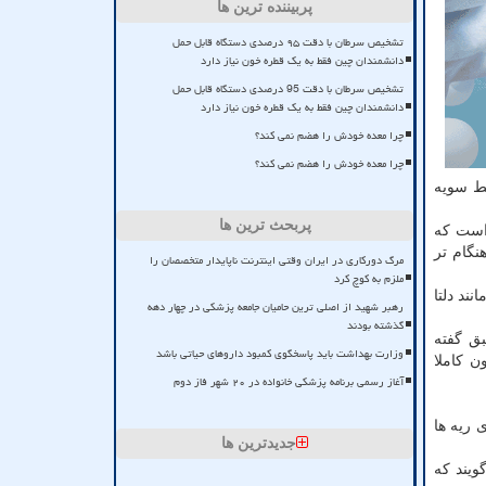
پربیننده ترین ها
تشخیص سرطان با دقت ۹۵ درصدی دستگاه قابل حمل
دانشمندان چین فقط به یک قطره خون نیاز دارد
تشخیص سرطان با دقت 95 درصدی دستگاه قابل حمل
دانشمندان چین فقط به یک قطره خون نیاز دارد
چرا معده خودش را هضم نمی کند؟
چرا معده خودش را هضم نمی کند؟
سط سویه
پربحث ترین ها
است که
نگام تر
مرگ دورکاری در ایران وقتی اینترنت ناپایدار متخصصان را
ملزم به کوچ کرد
ویه های قبلی مانند دلتا
رهبر شهید از اصلی ترین حامیان جامعه پزشکی در چهار دهه
گذشته بودند
بق گفته
وزارت بهداشت باید پاسخگوی کمبود داروهای حیاتی باشد
رون کاملا
آغاز رسمی برنامه پزشکی خانواده در ۲۰ شهر فاز دوم
 ریه ها
جدیدترین ها
 می گویند که