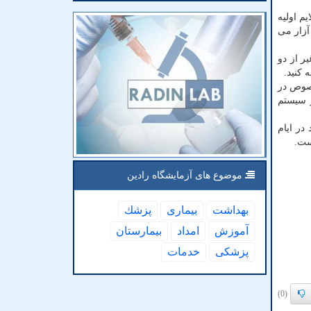
م اولیه
آزار می
ر از دو
کنید.
خصوص در
ر سیستم
در ایام
ست.
موضوع های آزمایشگاه رادین
بهداشت
بیماری
پزشك
آموزش
امداد
بیمارستان
پزشكی
خدمات
(0)