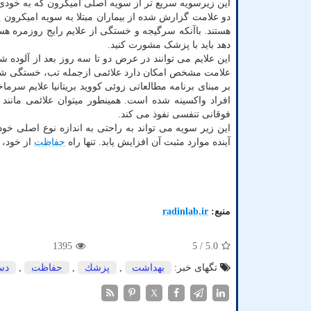
این زیرسویه سریع تر از سویه اصلی امیکرون که به خودی
دو علامت گزارش شده از بیماران مبتلا به سویه امیکرون پن
هستند. باآنکه سرگیجه و خستگی از علایم رایج روزمره هستن
دهد باید با پزشک مشورت کنید.
این علایم می توانند در عرض دو تا سه روز بعد از آلوده 
علامت مشخص امکان دارد علائمی ازجمله تب، خستگی شدید،
بر مبنای برنامه مطالعاتی زوئی کووید بریتانیا علایم س
افراد واکسینه شده است. همینطور میتوان علائمی مانن
فوقانی تنفسی نفوذ می کند.
این زیر سویه می تواند به راحتی به اندازه نوع اصلی خ
آینده موارد مثبت آن افزایش یابد. تنها راه
حفاظت
از خود، 
منبع:
radinlab.ir
1395
/ 5
5.0
تگهای خبر:
بهداشت
,
پزشك
,
حفاظت
,
دس
X