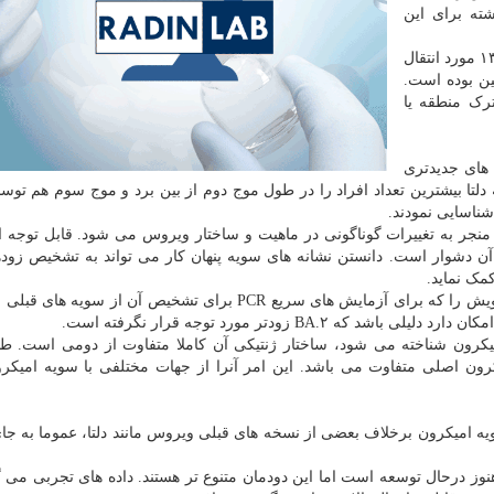
ته برای این
چین در آخرین دوره ۲۴ ساعته ۱۳۳۷ مورد انتقال
نعتی جیلین بوده است.
رک منطقه یا
های جدیدتری
 دلتا بیشترین تعداد افراد را در طول موج دوم از بین برد و موج سوم هم تو
شناسایی نمودند.
جر به تغییرات گوناگونی در ماهیت و ساختار ویروس می شود. قابل توجه 
ن دشوار است. دانستن نشانه های سویه پنهان کار می تواند به تشخیص زوده
مک نماید.
امیکرون پنهان کار جهش های کلیدی در پروتئین اسپایک خویش را که برای آزمایش های سریع PCR برای تشخیص آن از س
B زودتر مورد توجه قرار نگرفته است.
امیکرون شناخته می شود، ساختار ژنتیکی آن کاملا متفاوت از دومی است. ط
د ۲۰ جهش دارد که با امیکرون اصلی متفاوت می باشد. این امر آنرا از جهات مختلفی با سویه امیک
ه امیکرون برخلاف بعضی از نسخه های قبلی ویروس مانند دلتا، عموما به جای
نکه این سازمان موافق است که دانش در مورد B.A۲ هنوز درحال توسعه است اما این دودمان متنوع تر هستند. داده های تجربی