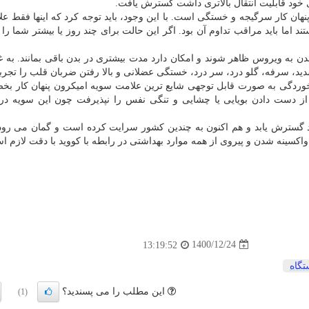
 خود قابلیت انتقال بالاتری داشت گسترش یافت.
هان کار سرگیجه و خستگی است. با این وجود، باید توجه کرد که اینها فقط علای
د اما باید مراقب تداوم آن بود. اگر این حالت برای چند روز یا بیشتر شما را 
شدن به ویروس ظاهر شوند و امکان دارد مدت بیشتری در بدن باقی بمانند. به غی
 سرفه، گلو درد، سر درد، خستگی عضلانی و بالا رفتن ضربان قلب را تجربه 
رماخوردگی به صورت قابل توجهی شایع ترین علامت سویه امیکرون پنهان کار ب
د از دست دادن بویایی یا چشایی و تنگی نفس را نپذیرفت چون این سویه د
ود گسترش یابد و هم اکنون به چندین کشور سرایت کرده است و گمان می رود 
واکسینه شدن و پیروی از همه موارد بهداشتی در رابطه با کووید با دقت لازم ا
1400/12/24
13:19:52
تگاه
این مطلب را می پسندید؟
(1)