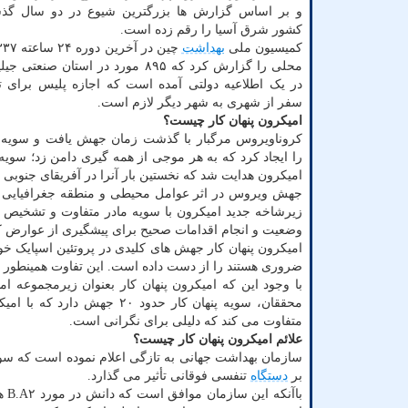
و بر اساس گزارش ها بزرگترین شیوع در دو سال گذش
کشور شرق آسیا را رقم زده است.
کمیسیون ملی
بهداشت
محلی را گزارش کرد که ۸۹۵ مورد در استان ص
در یک اطلاعیه دولتی آمده است که اجازه پلیس برای ت
سفر از شهری به شهر دیگر لازم است.
امیکرون پنهان کار چیست؟
کروناویروس مرگبار با گذشت زمان جهش یافت و سویه 
را ایجاد کرد که به هر موجی از همه گیری دامن زد؛ سویه
امیکرون هدایت شد که نخستین بار آنرا در آفریقای جنوبی 
جهش ویروس در اثر عوامل محیطی و منطقه جغرافیایی من
زیرشاخه جدید امیکرون با سویه مادر متفاوت و تشخیص آ
وضعیت و انجام اقدامات صحیح برای پیشگیری از عوارض ک
ضروری هستند را از دست داده است. این تفاوت همینطور امکان دارد دلیلی باشد که A.۲
با وجود این که امیکرون پنهان کار بعنوان زیرمجموعه 
محققان، سویه پنهان کار حدو
متفاوت می کند که دلیلی برای نگرانی است.
علائم امیکرون پنهان کار چیست؟
سازمان بهداشت جهانی به تازگی اعلام نموده است که سوی
بر
دستگاه
تنفسی فوقانی تأثیر می گذارد.
باآ