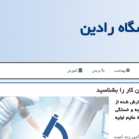
گاه رادین
بهداشت
درمان
آموزش
ن کار را بشناسید
ارش شده از
امیکرون پنهان کار(BA.۲) سرگیجه و خستگی
علایم اولیه
 دامن زده است