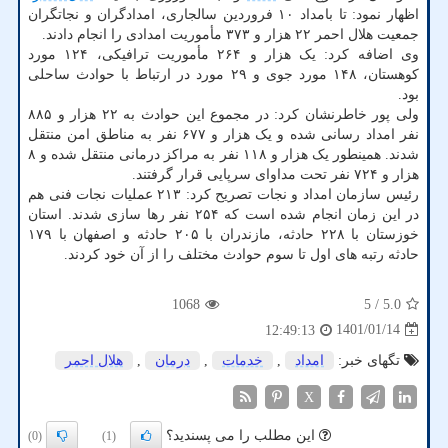
اظهار نمود: تا بامداد ۱۰ فروردین سالجاری، امدادگران و نجاتگران
جمعیت هلال احمر ۲۲ هزار و ۳۷۳ مأموریت امدادی را انجام دادند.
وی اضافه کرد: یک هزار و ۲۶۴ مأموریت ترافیکی، ۱۲۴ مورد
کوهستان، ۱۴۸ مورد جوی و ۲۹ مورد در ارتباط با حوادث ساحلی
بود.
ولی پور خاطرنشان کرد: در مجموع این حوادث به ۲۲ هزار و ۸۸۵
نفر امداد رسانی شده و یک هزار و ۶۷۷ نفر به مناطق امن منتقل
شدند. همینطور یک هزار و ۱۱۸ نفر به مراکز درمانی منتقل شده و ۸
هزار و ۷۲۴ نفر تحت مداوای سرپایی قرار گرفتند.
رئیس سازمان امداد و نجات تصریح کرد: ۲۱۳ عملیات نجات فنی هم
در این زمان انجام شده است که ۲۵۴ نفر رها سازی شدند. استان
خوزستان با ۲۲۸ حادثه، مازندران با ۲۰۵ حادثه و اصفهان با ۱۷۹
حادثه رتبه های اول تا سوم حوادث مختلف را از آن خود کردند.
1068
/ 5
5.0
1401/01/14
12:49:13
تگهای خبر:
امداد
,
خدمات
,
درمان
,
هلال احمر
X
این مطلب را می پسندید؟
(0)
(1)