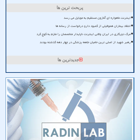
پربحث ترین ها
اینترنت ماهواره ای آمازون مستقیم به موبایل می رسد
انتقاد بیماران هموفیلی از کمبود دارو درخواست از رسانه ها
مرگ دورکاری در ایران وقتی اینترنت ناپایدار متخصصان را ملزم به کوچ کرد
رهبر شهید از اصلی ترین حامیان جامعه پزشکی در چهار دهه گذشته بودند
جدیدترین ها