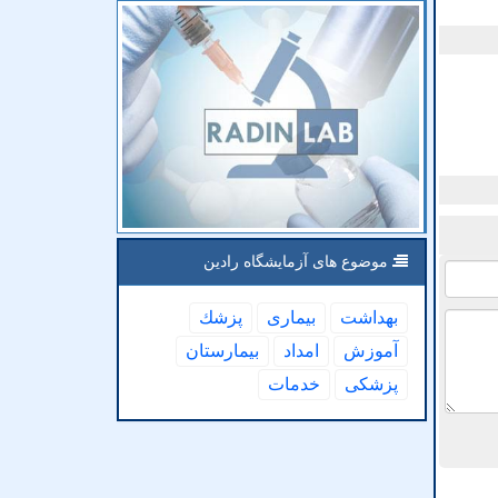
موضوع های آزمایشگاه رادین
بهداشت
بیماری
پزشك
آموزش
امداد
بیمارستان
پزشكی
خدمات