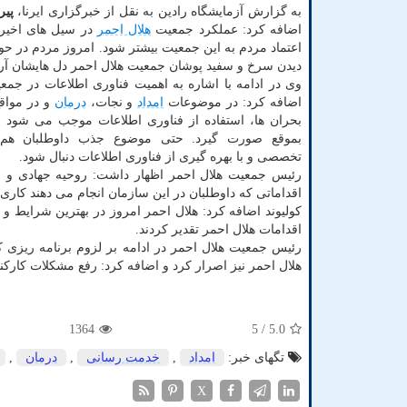
به گزارش آزمایشگاه رادین به نقل از خبرگزاری ایرنا،
پیر
اضافه کرد: عملکرد جمعیت
هلال احمر
در سیل های اخیر
اعتماد مردم به این جمعیت بیشتر شود. امروز مردم در حو
دیدن سرخ و سفید پوشان جمعیت هلال احمر دل هایشان آر
وی در ادامه با اشاره به اهمیت فناوری اطلاعات در جمع
اضافه کرد: در موضوعات
امداد
و نجات،
درمان
و در مواق
بحران ها، استفاده از فناوری اطلاعات موجب می شود
بموقع صورت گیرد. حتی موضوع جذب داوطلبان هم 
تخصصی و با بهره گیری از فناوری اطلاعات دنبال شود.
رئیس جمعیت هلال احمر اظهار داشت: روحیه جهادی و ان
اقداماتی که داوطلبان در این سازمان انجام می دهند کا
اقدامات هلال احمر تقدیر کردند.
رئیس جمعیت هلال احمر در ادامه بر لزوم برنامه ریزی ک
هلال احمر نیز اصرار کرد و اضافه کرد: رفع مشکلات کارک
1364
/ 5
5.0
تگهای خبر:
امداد
,
خدمت رسانی
,
درمان
,
X