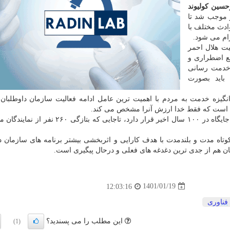
حسین کولیوند
 موجب شد تا
ادث مختلف با
ام می شود.
یت هلال احمر
ع اضطراری و
 خدمت رسانی
باید بصورت
گیزه خدمت به مردم با اهمیت ترین عامل ادامه فعالیت سازمان داوطلبان
ری است که فقط خدا ارزش آنرا مشخص می کند.
کولیوند اضافه کرد: هلال احمر امروز در بهترین شرایط و جایگاه در ۱۰۰ سال اخیر قرار دارد، تاجای
وتاه مدت و بلندمدت با هدف کارایی و اثربخشی بیشتر برنامه های سازمان د
نان هم از جدی ترین دغدغه های فعلی و درحال پیگیری است.
1401/01/19
12:03:16
فناوری
این مطلب را می پسندید؟
(1)