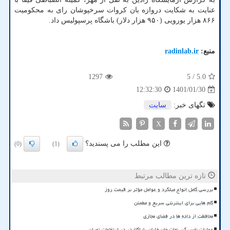
عنایت به شکایت دروازه بان کروات سرخپوشان رای به محکومیت
۸۶۶ هزار یورویی (۹۵۰ هزار دلار) باشگاه پرسپولیس داد.
منبع:
radinlab.ir
1297
/ 5
5.0
1401/01/30
12:32:30
تگهای خبر:
سایت
X
این مطلب را می پسندید؟
(0)
(1)
تازه ترین مطالب مرتبط
بررسی کامل انواع میلگرد و عوامل مؤثر بر قیمت روز
گام هایی برای اینترنتی سریع و مطمئن
محافظت از داده ها در فضای مجازی
عملیات نفس گیر نجات جان خلبان پاراگلایدر در ارتفاعات تهران