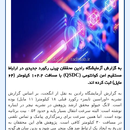
به گزارش آزمایشگاه رادین محققان چینی رکورد جدیدی در ارتباط
مستقیم امن کوانتومی (QSDC) با مسافت ۱۰۲.۲ کیلومتر (۶۴
مایل) ثبت کرده اند.
به گزارش آزمایشگاه رادین به نقل از انگجت، بر اساس گزارش
نشریه «اوراسین تایمز» رکورد قبلی ۱۸ کیلومتر( ۱۱ مایل) بوده
است. لانگ جیولو محقق ارشد پژوهش در نشریه نیچر در اینباره
نوشته است: البته سرعت انتقال بسیار پایه و حدود ۰.۵۴ بیت برثانیه
بوده است. اما همین سرعت برای رمزگذاری پیامک و تماس تلفنی
در مسافت ۳۰ کیلومتر کافی است. پژوهش های این محققان به
تدریج به ایجاد یک ارتباط ضد هک منجر می شود و بدین سان هرگونه