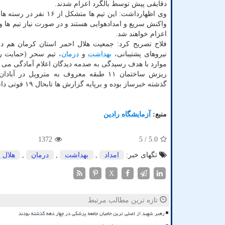
دقایقی پیش توسط بالگرد اعزام شدند.
وی اظهارداشت: این تیم ها متشکل از 
واکنش سریع و امدادهوایی هستند و در صورت نیاز تیم ها و
اعزام خواهند شد.
فلاح تصریح کرد: جمعیت هلال احمر استان کرمان هم در
نیروهای پشتیبانی،
بهداشت
و
درمان
، تیم سحر (حمایت ر
موارد با هدف رسیدگی به صدمه دیدگان اعلام آمادگی می ک
ریزش ساختمان ۱۱ طبقه معروف به متروپل در آ
گذشته خبرساز بوده و برپایه گزارش ها تابحال ۱۹ فوتی داشته است.
منبع:
آزمایشگاه رادین
1372
/ 5
5.0
تگهای خبر:
امداد
,
بهداشت
,
درمان
,
هلال 
X
تازه ترین مطالب مرتبط
رهبر شهید از اصلی ترین حامیان جامعه پزشکی در چهار دهه گذشته بودند