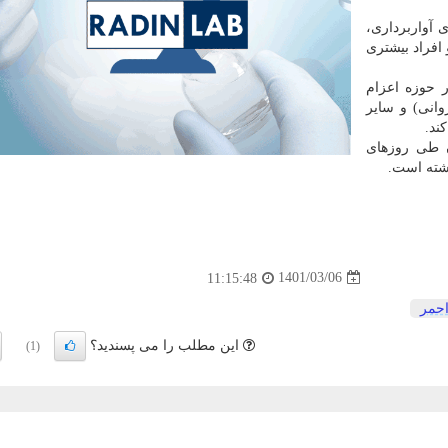
۱۶ نفر در رسته های آواربرداری،
 افراد بیشتری
 حوزه اعزام
وانی) و سایر
ند.
بادان طی روزهای
1401/03/06
11:15:48
احمر
این مطلب را می پسندید؟
(1)