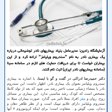
آزمایشگاه رادین: مدیرعامل بنیاد بیماریهای نادر توضیحاتی درباره
یک بیماری نادر به نام ˮسندروم ویلیامزˮ ارائه کرد و از این
بیماران خواست تا برای دریافت حمایت های لازم در سامانه سبنا
(سامانه بیماریهای نادر ایران) ثبت نام کنند.
دکتر حمیدرضا ادراکی در گفت و گو با ایسنا،
با اشاره به بیماری
سندروم ویلیامز بعنوان یک بیماری نادر، اظهار داشت: این سندروم
نادر با منشاء ژنتیکی سبب تاخیر رشد می شود که بعد از تولد کاملا
مشخص است که کودک رشد مناسبی ندارد. این بیماری بر مسائل
روح، روان و
مغز
افراد مبتلا تاثیر می گذارد. صورت بیماران مبتلا به
سندروم ویلیامز دارای علایم تیپیک است و از نظر ظاهر دهان و
دندان، بینی، گوش و... متفاوت است؛ برای اینکه کروموزوم ۷ آنها