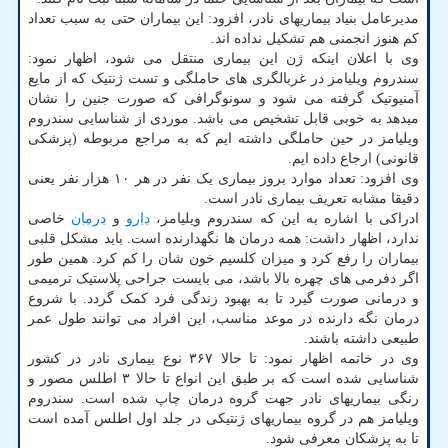
مدیرعامل بنیاد بیماریهای نادر، افزود: این بیماران حتی به سبب تعداد
کم هنوز انجمنی هم تشکیل نداده اند.
وی با اعلان اینکه ژن این بیماری منتقل می شود، اظهار نمود:
سندروم ویلیامز در غربالگری های حاملگی و تست ژنتیک که از مایع
آمنیوتیک گرفته می شود و سونوگرافی که صورت جنین را نشان
میدهد به خوبی قابل تشخیص می باشد. موردی از شناسایی سندروم
ویلیامز در حین حاملگی داشته ایم که به مراجع مربوطه (پزشکی
قانونی) ارجاع داده ایم.
وی افزود: تعداد موارد بروز بیماری یک نفر در هر ۱۰ هزار نفر یعنی
دقیقا مشابه تعریف بیماری نادر است.
ادراکی با اشاره به این که سندروم ویلیامز،
دارو
و
درمان
خاصی
ندارد، اظهار داشت: همه درمان ها نگهدارنده است. باید مشکل قلبی
بیماران را رفع کرد و میزان کلسیم خون شان را کم کرد. همین طور
اگر دفرمی های چهره بالا باشد، می بایست جراحی پلاستیک ترمیمی
و درمانی صورت گیرد تا به بهبود زندگی فرد کمک گردد. با شروع
درمان نگه دارنده در موعد مناسب، این افراد می توانند طول عمر
طبیعی داشته باشند.
وی در خاتمه اظهار نمود: تا حالا ۳۶۷ نوع بیماری نادر در کشور
شناسایی شده است که بر طبق این انواع تا حالا ۳ اطلس مصور و
رنگی بیماریهای نادر جهت گروه درمان چاپ شده است. سندروم
ویلیامز هم در گروه بیماریهای ژنتیکی در جلد اول اطلس آمده است
تا به پزشکان معرفی شود.