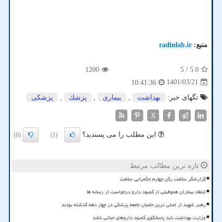
منبع:
radinlab.ir
1200
/ 5
5.0
1401/03/21
10:41:36
تگهای خبر:
بهداشت
,
بیماری
,
پزشك
,
پزشكی
X
این مطلب را می پسندید؟
(0)
(1)
تازه ترین مطالب مرتبط
گزارشگر سلامت رکن چهارم حکمرانی سلامت
انتقاد بیماران هموفیلی از کمبود دارو درخواست از رسانه ها
رهبر شهید از اصلی ترین حامیان جامعه پزشکی در چهار دهه گذشته بودند
وزارت بهداشت باید پاسخگوی کمبود داروهای حیاتی باشد