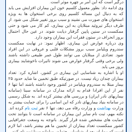
درگیر است که این امر بر چهره موثر است.
وی ادامه داد: بطور معمول کلسیم خون این بیماران افزایش می یابد
که به دنبال این مساله کلسیم روی برخی استخوان ها به ویژه
استخوان های صورت می نشیند و سبب بروز تغییر شکل می شود. از
طرف دیگر تیروئید مبتلایان به این بیماری، کم کار می شود و حتی
ممکنست در سنین پایین گرفتار دیابت شوند. در عین حال احتمال
بروز انحراف در ستون فقرات این بیماران وجود دارد.
وی درباره عوارض این بیماری، اظهار نمود: در نهایت ممکنست
سندروم ویلیامز سبب بروز مشکلات قلبی و عروقی در این افراد
شود. تعدادی از مبتلایان می توانند طول عمر طبیعی داشته باشند
ولی برخی وقتی گرفتار عوارض می شوند تاثیرات ناخوشایند بیماری
بروز می یابد.
او با اشاره به شناسایی این بیماری در کشور، اشاره کرد: تعداد
بیماران چندان زیاد نیست. در صورتیکه طبق تخمین ما شاید حدود ۲۵
بیمار مبتلا به سندروم ویلیامز در کشور وجود داشته باشند اما تنها ۶
نفر از این افرادا قدام به ارائه مدارک در سامانه سبنا (سامانه
بیماریهای نادر ایران) و بررسی های بیشتر کرده اند. به شکل رسمی
در سامانه بنیاد بیماریهای نادر که این اسامی را برای حمایت بیشتر به
وزارت
بهداشت
و وزارت رفاه می دهد، تنها ۶ نفر
ثبت نام
کرده اند.
نکته مهم، ثبت نام سایر این بیماران در سامانه است تا بتوانند تحت
حمایت های مشخص شده قرار گیرند. باتوجه به وسعت جغرافیایی
کشور ممکنست تعداد بیماران از تخمین ما هم بیشتر باشد، اما لازم
است که بیماران بعد از شناسایی حتما در سامانه سبنا ثبت نام کنند.