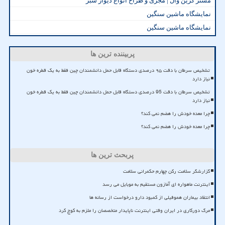
مستر گرین وال | مجری و طراح انواع دیوار سبز
نمایشگاه ماشین سنگین
نمایشگاه ماشین سنگین
پربیننده ترین ها
تشخیص سرطان با دقت ۹۵ درصدی دستگاه قابل حمل دانشمندان چین فقط به یک قطره خون
نیاز دارد
تشخیص سرطان با دقت 95 درصدی دستگاه قابل حمل دانشمندان چین فقط به یک قطره خون
نیاز دارد
چرا معده خودش را هضم نمی کند؟
چرا معده خودش را هضم نمی کند؟
پربحث ترین ها
گزارشگر سلامت رکن چهارم حکمرانی سلامت
اینترنت ماهواره ای آمازون مستقیم به موبایل می رسد
انتقاد بیماران هموفیلی از کمبود دارو درخواست از رسانه ها
مرگ دورکاری در ایران وقتی اینترنت ناپایدار متخصصان را ملزم به کوچ کرد