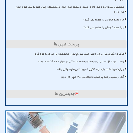
تشخیص سرطان با دقت 95 درصدی دستگاه قابل حمل دانشمندان چین فقط به یک قطره خون
نیاز دارد
چرا معده خودش را هضم نمی کند؟
چرا معده خودش را هضم نمی کند؟
پربحث ترین ها
مرگ دورکاری در ایران وقتی اینترنت ناپایدار متخصصان را ملزم به کوچ کرد
رهبر شهید از اصلی ترین حامیان جامعه پزشکی در چهار دهه گذشته بودند
وزارت بهداشت باید پاسخگوی کمبود داروهای حیاتی باشد
آغاز رسمی برنامه پزشکی خانواده در ۲۰ شهر فاز دوم
جدیدترین ها