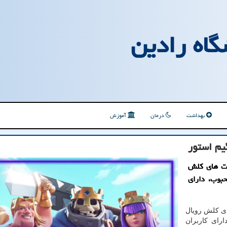
گاه رادین
بهداشت
درمان
آموزش
یم استور
نت های کلش
بوب، دارای
ای کلش رویال
رای کاربران