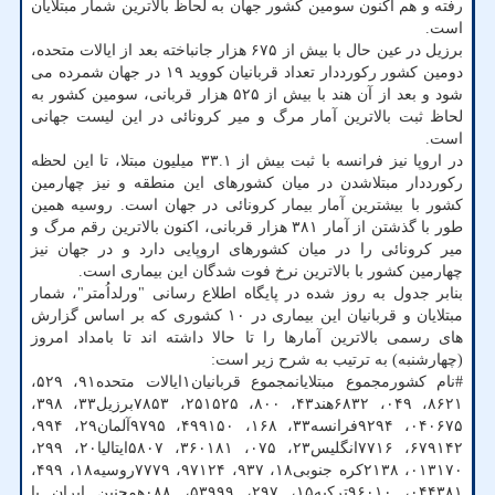
رفته و هم اکنون سومین کشور جهان به لحاظ بالاترین شمار مبتلایان
است.
برزیل در عین حال با بیش از ۶۷۵ هزار جانباخته بعد از ایالات متحده،
دومین کشور رکورددار تعداد قربانیان کووید ۱۹ در جهان شمرده می
شود و بعد از آن هند با بیش از ۵۲۵ هزار قربانی، سومین کشور به
لحاظ ثبت بالاترین آمار مرگ و میر کرونائی در این لیست جهانی
است.
در اروپا نیز فرانسه با ثبت بیش از ۳۳.۱ میلیون مبتلا، تا این لحظه
رکورددار مبتلاشدن در میان کشورهای این منطقه و نیز چهارمین
کشور با بیشترین آمار بیمار کرونائی در جهان است. روسیه همین
طور با گذشتن از آمار ۳۸۱ هزار قربانی، اکنون بالاترین رقم مرگ و
میر کرونائی را در میان کشورهای اروپایی دارد و در جهان نیز
چهارمین کشور با بالاترین نرخ فوت شدگان این بیماری است.
بنابر جدول به روز شده در پایگاه اطلاع رسانی "ورلداُمتر"، شمار
مبتلایان و قربانیان این بیماری در ۱۰ کشوری که بر اساس گزارش
های رسمی بالاترین آمارها را تا حالا داشته اند تا بامداد امروز
(چهارشنبه) به ترتیب به شرح زیر است:
#نام کشورمجموع مبتلایانمجموع قربانیان۱ایالات متحده۹۱، ۵۲۹،
۸۶۲۱، ۰۴۹، ۶۸۳۲هند۴۳، ۸۰۰، ۲۵۱۵۲۵، ۷۸۵۳برزیل۳۳، ۳۹۸،
۰۴۰۶۷۵، ۹۲۹۴فرانسه۳۳، ۱۶۸، ۴۹۹۱۵۰، ۹۷۹۵آلمان۲۹، ۹۹۴،
۶۷۹۱۴۲، ۷۷۱۶انگلیس۲۳، ۰۷۵، ۳۶۰۱۸۱، ۵۸۰۷ایتالیا۲۰، ۲۹۹،
۰۱۳۱۷۰، ۲۱۳۸کره جنوبی۱۸، ۹۳۷، ۹۷۱۲۴، ۷۷۷۹روسیه۱۸، ۴۹۹،
۰۴۴۳۸۱، ۹۶۰۱۰ترکیه۱۵، ۲۹۷، ۵۳۹۹۹، ۰۸۸همچنین ایران با