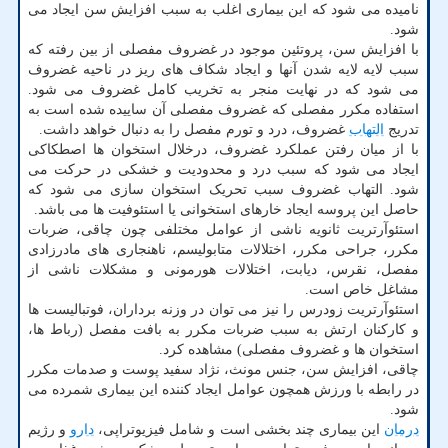
نامیده می شود که این بیماری اغلب به سبب افزایش سن ایجاد می
شود.
با افزایش سن، پروتئین موجود در غضروف مفصلی از بین رفته که
سبب لایه لایه شدن آنها و ایجاد شکاف های ریز در ناحیه غضروف
می شود که در نهایت منجر به تخریب کامل غضروف می شود.
استفاده مکرر مفصلی که غضروف مفصلی آن ساییده شده است به
تدریج
التهاب
غضروف، درد و تورم مفصل را به دنبال خواهد داشت.
با از میان رفتن عملکرد غضروف، درخلال استخوان ها اصطکاکی
ایجاد می شود که سبب درد و محدودیت و خشکی در حرکت می
شود. التهاب غضروف سبب تحریک استخوان سازی می شود که
حاصل این پروسه ایجاد خارهای استخوانی یا استئوفیت ها می باشد.
استئوآرتریت ثانویه ناشی از عوامل مختلفی چون چاقی، ضربات
مکرر، جراحی مکرر، اختلالات متابولیسم، ناهنجاری­ های مادرزادی
مفصل، نقرس، دیابت، اختلالات هورمونی و مشکلات ناشی از
مشاغل خاص است.
استئوآرتریت زودرس را نیز می توان در وزنه برداران، فوتبالیست ها
و کارکنان ارتش به سبب ضربات مکرر به بافت مفصل (رباط­ ها،
استخوان­ ها و غضروف مفصلی) مشاهده کرد.
چاقی، افزایش سن، جنس مونث، نژاد سفید پوست و صدمات مکرر
در رابطه با ورزش همچون عوامل ایجاد کننده این بیماری شمرده می
شود.
درمان
این بیماری چند بخشی است و شامل فیزیوتراپی،
دارو
و رژیم