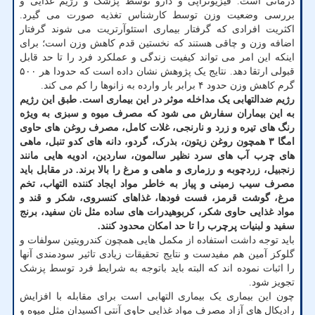
درمانی است. فیزیوتراپی و دارو توسط پزشک و رژیم غذایی و
بررسی وضعیت وزن توسط کارشناس تغذیه صورت می گیرد.
اکثریت افرادی که گرفتار بیماری استئوآرتریت می شوند گرفتار
اضافه وزن و چاقی هستند که نخستین قدم کاهش وزن است؛ برای
اینکه این امر می تواند کیفیت زندگی و عملکرد فرد را تا حد قابل
قبولی ارتقا دهد. نتایج یک پژوهش نشان داده است که حدودا هر ۵۰۰
گرم کاهش وزن حدود ۴ برابر بار وارده به زانوها را کم می کند.
رژیم ضدالتهابی یک مداخله موثر در این بیماری است. طبق این رژیم
به این بیماران سفارش می شود که مصرف میوه و سبزی به ویژه
رنگ های تیره و زرد و نارنجی، غلات کامل، مصرف روغن های حاوی
امگا ۳ همچون روغن زیتون، بذرک، گردو، دانه های کدو تنبل، ماهی
های چرب آب های سرد نظیر سالمون، ساردین، ادویه هایی مانند
زنجبیل، زردچوبه و رزماری و ماهی و مرغ را بالا برند. در مقابل باید
مصرف سیب زمینی و پیاز به خاطر مواد ایجاد کننده التهاب، تخم
مرغ، گوشت قرمز، فست فودها، غذاهای کنسروی، شکر و قند و
مواد غذایی حاوی شکر، کربوهیدرات های ساده مثل نان سفید، برنج
سفید و لبنیات پرچرب را تا حد امکان محدود کنند.
باید توجه داشت استفاده از مکمل هایی همچون کندرویتین سولفات و
گلوکز آمین هم مفیدست و نتایج تحقیقات زیادی تاثیر سودمندی آنها
را اثبات نموده اند که البته باید باتوجه به شرایط فرد توسط پزشک
تجویز شود.
چون این بیماری یک بیماری التهابی است برای مقابله با افزایش
رادیکال های آزاد مصرف مواد غذایی حاوی آنتی اکسیدان مثل میوه و