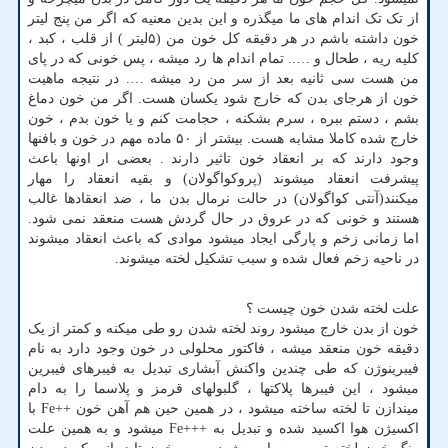
از تک تک اندام های ما میگذره و این بدین معنیه که اگر من پنج لیتر
خون داشته باشم در هر دقیقه کل خون من (۵لیتر ) از قلب ، کبد ،
کلیه ریه ، طحال و ….. تمام اندام ها رد میشه ، پس خونی که در پای
من هست سی ثانیه بعد از سر من رد میشه …. در نتیجه ماهیت
خون از هرجای بدن که خارج شود یکسان هست. اگر من خون دماغ
بشم ، دستم ببره ، سرم بشکنه ، حجامت کنم و یا خون بدم ، خون
خارج شده کاملا مشابه هست. بیشتر از ۵۰ ماده مهم در خون و بافنها
وجود دارند که بر انعقاد خون تاثیر دارند . بعضی ار اونها باعث
پیشرفت انعقاد میشوند (پروکواگولان) و بقیه انعقاد را مهار
میکنند(آنتی کواگولان) در حالت نرمال بدن ما ، ضد انعقادها غالب
هستند و خونی که در عروق در حال گردش هست منعقد نمی شود.
اما زمانی زخم و پارگی ایجاد میشود موادی که باعث انعقاد میشوند
در ناحیه زخم فعال شده و سبب تشکیل لخته میشوند
.
علت لخته شدن خون چیست ؟
خون از بدن خارج میشود روند لخته شدن رو طی میکنه و کمتر از یک
دقیقه خون منعقد میشه ، فاکتور محلولی در خون وجود دارد به نام
فیبرینوژن که طی چندین واکنش آبشاری تبدیل به فیبرهای فیبرین
میشود ، این فیبرها پلاکتها ، گلبولهای قرمز و پلاسما را به دام
میندازن تا لخته ساخته میشود ، در همین حین هم آهن خون
Fe++
با
اکسیژن هوا اکسید شده و تبدیل به
Fe+++
میشود و به همین علت