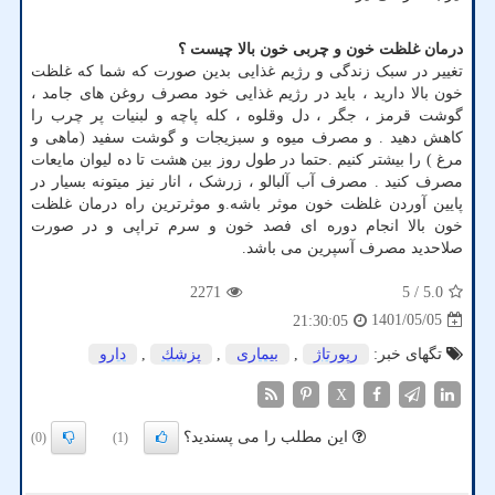
درمان غلظت خون و چربی خون بالا چیست ؟
تغییر در سبک زندگی و رژیم غذایی بدین صورت که شما که غلظت
خون بالا دارید ، باید در رژیم غذایی خود مصرف روغن های جامد ،
گوشت قرمز ، جگر ، دل وقلوه ، کله پاچه و لبنیات پر چرب را
کاهش دهید . و مصرف میوه و سبزیجات و گوشت سفید (ماهی و
مرغ ) را بیشتر کنیم .حتما در طول روز بین هشت تا ده لیوان مایعات
مصرف کنید . مصرف آب آلبالو ، زرشک ، انار نیز میتونه بسیار در
پایین آوردن غلظت خون موثر باشه.و موثرترین راه درمان غلظت
خون بالا انجام دوره ای فصد خون و سرم تراپی و در صورت
صلاحدید مصرف آسپرین می باشد
.
2271
/ 5
5.0
1401/05/05
21:30:05
تگهای خبر:
رپورتاژ
,
بیماری
,
پزشك
,
دارو
X
این مطلب را می پسندید؟
(0)
(1)