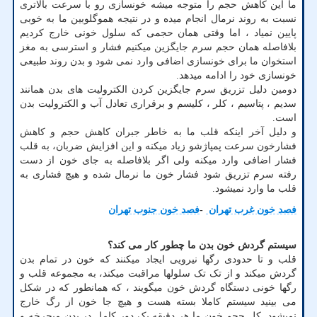
ما این کاهش حجم را متوجه میشه خونسازی رو با سرعت بالاتری
نسبت به روند نرمال انجام میده و در نتیجه هموگلوبین ما به خوبی
پایین نمیاد ، اما وقتی همان حجمی که سلول خونی خارج کردیم
بلافاصله همان حجم سرم جایگزین میکنیم فشار و استرسی به مغز
استخوان ما برای خونسازی اضافی وارد نمی شود و بدن روند طبیعی
خونسازی خود را ادامه میدهد
.
دومین دلیل تزریق سرم جایگزین کردن الکترولیت های بدن همانند
سدیم ، پتاسیم ، کلر ، کلیسم و برقراری تعادل آب و الکترولیت بدن
است
.
و دلیل آخر اینکه قلب ما به خاطر جبران کاهش حجم و کاهش
فشارخون سرعت پمپاژشو زیاد میکنه و این افزایش ضربان، به قلب
فشار اضافی وارد میکنه ولی اگر بلافاصله به جای خون از دست
رفته سرم تزریق شود فشار خون ما نرمال شده و هیچ فشاری به
قلب ما وارد نمیشود
.
فصد خون غرب تهران
-
فصد خون جنوب تهران
سیستم گردش خون بدن ما چطور کار می کند؟
قلب و تا حدودی رگها نیرویی ایجاد میکنند که خون در تمام بدن
گردش میکند و از تک تک سلولها مراقبت میکند، به مجموعه قلب و
رگها خونی دستگاه گردش خون میگویند ، که همانطور که در شکل
می بینید سیستم کاملا بسته هست و هیچ جا خون از رگ خارج
نمیشود. کل حجم خون ما هر دقیقه یک دور کامل در بدن میچرخه و