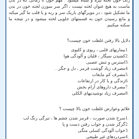
رنگ خون لخته تیره و سیاه میشود . مهم خون تا زمانی که در بدن
ماست به هیچ عنوان لخته نیست ، اگر سر سوزن لخته خون در بدن
ما تشکیل شود ، در مویرگهای باریک سر و ریه و یا قلب ما گیر میکند
و مانع رسیدن خون به قسمتهای جلویی لخته میشود و در نتیجه ما
سکته میکنیم
.
دلایل بالا رفتن غلظت خون چیست؟
1.
بیماریهای قلبی ، ریوی و کلیوی
2.
کشیدن سیگار ، قلیان و آلودگی هوا
3.
استرس و تنش عصبی
4.
مصرف زیاد گوشت قرمز ، دل و جگر
…
5.
مصرف کم مایعات
6.
زندگی و یا کار در ارتفاعات
7.
مصرف داروهای آرام بخش
8.
مصرف زیاد نوشیدنیهای الکلی
علائم وعوارض غلظت خون بالا چیست ؟
1.
سرخ شدن صورت ، قرمز شدن چشم ها ، تیرگی رنگ لب
2.
گزگز شدن و خواب رفتن دست و پا
3.
خواب آلودگی کسلی منگی
4.
سردردهای غیر طبیعی