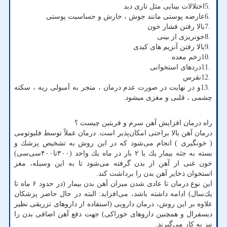
5.
اختلالات بینایی مثل تاری دید
6.
عارضه پوستی مانند جوش ، خارش و حساسیت پوستی
7.
بالا رفتن فشار خون
8.
خونریزی از بینی
9.
بالا رفتن آنزیم های کبدی
10.
زخم معده
11.
دردهای استخوانی
12.
نقرس
13.
و در نهایت در صورت عدم درمان ، منجر به آمبولی ریه ، سکته
چشمی ، قلبی و مغزی میشود
.
راه درمان افزایش آهن سرم و فریتین چیست ؟
درمان آهن بالا براحتی امكان‌پذیر است. درمان عملاً توسط فلبوتومی
( خونگیرى ) انجام مى‌شود كه در این روش به تشخیص پزشك و
بسته به جثه بیمار یك یا ۲ بار در ماه یك واحد (۳۰۰تا۴۰۰سی‌سی)
خون غنی از آهن از بدن گرفته می‌شود تا به این وسیله، مغز
استخوان ذخایر آهن بدن را برداشت كند
.
این نوع درمان تا عادی شدن میزان آهن بدن بیمار (در حدود ۶ ماه تا
یك‌سال) ادامه داشته باشد، می‌افزاید: البته در حال حاضر پزشكان
علاوه بر این روش، درمان دارویی (استفاده از داروهای تزریقی نظیر
دیسفرال و همچنین داروهای خوراكی) جهت دفع آهن اضافی بدن را
نیز به كار می‌گیرند
.