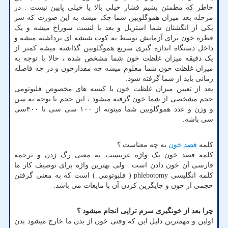
خاطر که مطمئن بشیم فشار خیلی بالا یا خیلی پایین نیست . در
مرحله بعد میزان هموگلوبین شما چک میشه به این صورت که سر
یکی از انگشتان شما استریل و بعد با لنست سوراخ میشه و یک
قطره خون برای آزمایش توسط یه کوت شیشه ای برداشته میشه و
داخل دستگاه اندازه گیری سریع هموگلوبین گذاشته میشه کمتر از
یک دقیقه میزان غلظت خون شما مشخص شده ، حالا با توجه به
میزان غلظت خون شما معلوم میشه چه مقدارخون و در چه فاصله
زمانی باید از شما گرفته شود
.
بعد از تعیین میزان غلظت خون با کیسه های مخصوص فلبوتومی
حجم مشخصی از شما خون گرفته میشود ، این حجم با توجه به سن
و وزن و عدد هموگلوبین شما میتونه از ۱۰۰ سی سی تا ۴۰۰سی
سی باشه
.
کلمه
فصد خون
به چه معناست ؟
کلمه فصد خون یک واژه عربیست به معنی رگ زدن و ترجمه
فارسی آن خون دادن است . ولی بهترین واژه برای توصیف کار ما
کلمه انگلیسی
phlebotomy
( فلبوتومی ) است که به معنی گرفتن
حجمی از خون و جایگزین کردن آن با مایعات می باشد
.
چرا بعد از خونگیری سرم تراپی انجام میشود ؟
اولین و مهمترین دلیل این که وقتی خون از بدن ما خارج میشود بدن