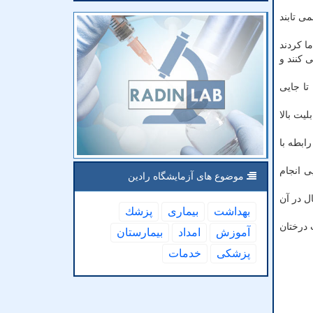
ی تابند
ا کردند
می تولید می کنند و
کار را تا جایی
یت بالا
ن رابطه با
ی انجام
موضوع های آزمایشگاه رادین
ل در آن
بهداشت
بیماری
پزشك
 درختان
آموزش
امداد
بیمارستان
پزشكی
خدمات