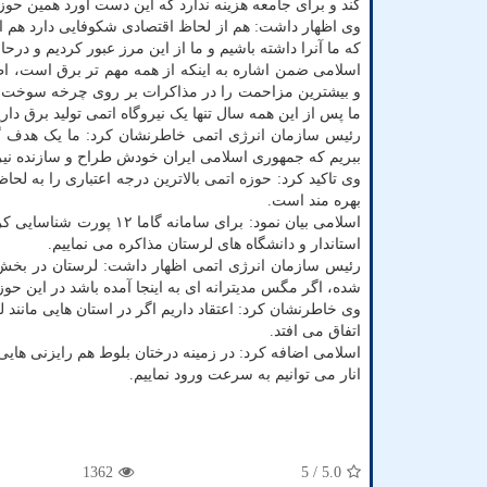
کند و برای جامعه هزینه ندارد که این دست آورد همین ح
وی اظهار داشت: هم از لحاظ اقتصادی شکوفایی دارد هم ا
که ما آنرا داشته باشیم و ما از این مرز عبور کردیم و 
اسلامی ضمن اشاره به اینکه از همه مهم تر برق است، اظ
ما پس از این همه سال تنها یک نیروگاه اتمی تولید برق داری
ببریم که جمهوری اسلامی ایران خودش طراح و سازنده نیرو
وی تاکید کرد: حوزه اتمی بالاترین درجه اعتباری را به لحا
بهره مند است.
اسلامی بیان نمود: برای س
استاندار و دانشگاه های لرستان مذاکره می نماییم.
رئیس سازمان انرژی اتمی اظهار داشت: لرستان در بخش تول
شده، اگر مگس مدیترانه ای به اینجا آمده باشد در این حوز
وی خاطرنشان کرد: اعتقاد داریم اگر در استان هایی مانند
اتفاق می افتد.
اسلامی اضافه کرد: در زمینه درختان بلوط هم رایزنی هایی ب
انار می توانیم به سرعت ورود نماییم.
1362
/ 5
5.0