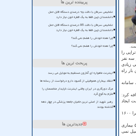
پربیننده ترین ها
تشخیص سرطان با دقت ۹۵ درصدی دستگاه قابل حمل
دانشمندان چین فقط به یک قطره خون نیاز دارد
تشخیص سرطان با دقت 95 درصدی دستگاه قابل حمل
دانشمندان چین فقط به یک قطره خون نیاز دارد
چرا معده خودش را هضم نمی کند؟
چرا معده خودش را هضم نمی کند؟
ست.
راپی را
 سه نفر
پربحث ترین ها
ی زیادی
بار راه
اینترنت ماهواره ای آمازون مستقیم به موبایل می رسد
انتقاد بیماران هموفیلی از کمبود دارو درخواست از رسانه ها
 سامانه
مرگ دورکاری در ایران وقتی اینترنت ناپایدار متخصصان را
ملزم به کوچ کرد
فه کرد:
ت ایجاد
رهبر شهید از اصلی ترین حامیان جامعه پزشکی در چهار دهه
گذشته بودند
اسلامی بیان نمود: سریعترین دست آوردی که داشتیم و چند ماه پیش کارخانه آنرا افتتاح کردیم، قطعه غربالگری نوزادان است که کیت آنرا ۱۶۰۰
جدیدترین ها
رئیس سازمان انرژی اتمی افزود: وقتی با یک قطعه می توانید یک قطره خون یک نوزاد سه تا هفت روزه را با این کیت آنالیز کرده و ۵۶ بیماری
میل نمی