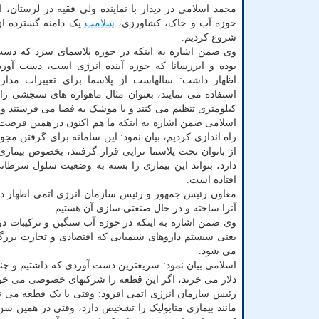
محمد اسلامی در دیدار با نماینده ولی فقیه در لرستان، ا
حوزه آب و خاک، کشاورزی،
سلامت
یک دامنه گسترده از 
شروع کردیم.
وی ضمن اشاره به اینکه در حوزه پلاسمای سرد که دست
بوده و ابررسانا که حوزه آینده انرژی است، دست آورد
اظهار داشت: سالهاست از پلاسما برای تغییرات مداری
کیلومتری تنظیم می کنند و با موشک به فضا می فرستند و کا
اسلامی ضمن اشاره به اینکه ما هم اکنون در همین فرصت نت
راه اندازی کردیم، بیان نمود: این سامانه برای گرفتن مج
از بانوان تحت پلاسما تراپی قرار گرفتند، بخصوص بیمار
دارد، بتواند این بیماری را بسته به وضعیت سلول سرطان
افتاده است.
معاون رئیس جمهور و رئیس سازمان انرژی اتمی اظهار داش
آنرا ساخته و در حال صنعتی سازی آن هستیم.
وی ضمن اشاره به اینکه در حوزه آب سنگین و ترکیبات دو
یعنی سیستم داروهای شیمیایی که اقتصادی و تجارت بزرگی 
می شود.
دلار می خرند، اگر این قطعه را شرکتهای خصوصی می خواست
مانند بیماری متابولیک را تشخیص دارد، وقتی در همین سن 