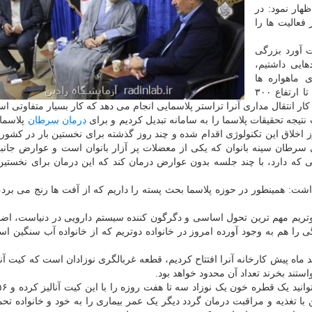
ظهار نمود: در
فعالیت ها را
 آورد بزرگی
هایی داشتیم،
 ماهواره ها
استفاده می نمایند، بعنوان مثال ماهواره های سنجشی را تا ارتفاع ۳۰۰
ر انتقال مداری آنرا تراستر پلاسمایی انجام می دهد که کار بسیار متفاوتی ا
یجه تحقیقات پلاسما را به سامانه تبدیل کردیم و برای
درمان
سرطان
پلاسمات
وز اخلاق این تکنولوژی اقدام شده و چند روز گذشته برای نخستین بار در کشور
ی سرطان سینه بانوان که یکی از معضلات پر آزار بانوان است و عوارض جانب
ی که دارد، با چند جلسه بدون عوارض درمان کند که این درمان برای نخستین 
ت: همینطور در حوزه پلاسما بحث پسته را داریم که از آفت ها رنج می برد،
تریم مهم ترین تحول اساسی و دگرگون کننده سیستم دارویی در دنیاست، اضا
را هم به وجود آورده امروز در خانواده دوتریم که از خانواده آب سنگین اس
ند بخرند تعداد آن محدود خواهد بود.
با تغذیه و مراقبت درمان گردد دیگر یک عمر بیماری را به خود و خانواده تح