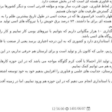
وزه فناوری هسته ای است که در بخش صنعت دارد.
ز لحاظ فناوری، چون قدرت ساز بوده و مؤلفه قدرتی است و دیگر کشورها برنم
درحال گسترش ظرفیت های خودمان هستیم.
هار داشت: فرانسوی ها که در مبحث اتمی در طول تاریخ بیشترین ظلم را به م
و بیشترین مزاحمت را در مذاکرات بر روی چرخه سوخت هسته ای برای ما داشتند، ۷۴ درصد برق خویش را با نیروگاه های ات
م.
رئیس سازمان انرژی اتمی خاطرنشان کرد: ما یک هدف گذاری ۱۰ هزار مگاواتی داریم که بتوانیم با نیروهای بومی کار نماییم و 
گاه های اتمی باشد.
ظ استانداردی دارد و کشوری که به این درجه اعتباری برسد یعنی از صنعت با قابل
امانه گاما ۱۲ پورت شناسایی کردیم، جایی که کانون بار و تولید است و برای لرستان هم حرفی نداریم، در ای
ید انار احتمالا با آفت کرم گلوگاه مواجه می باشد که در این حوزه کارهای
ه هم می توانیم کمک نماییم.
 لرستان، جذابیت های علمی و فناوری را افزایش بدهیم خود به خود توسعه اشتغا
ا استانداری انجام می دهیم که در این حوزه هم ورود نماییم، اما در زمینه آفت
1401/06/07
12:56:00