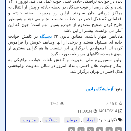
دیده در حوادث ترافیکی جاده، خیلی خوب عمل می کند. نوروز ۱۴۰۱
پنجاه و یک درصد از فوت شدگان در لحظه حادثه و پیش از انتقال به
مراکز درمانی جان سپردند. ازاین رو مدیریت صحنه حادثه و
اقداماتی که هلال احمر در لحظات نخست انجام می دهد و همینطور
خارج کردن صحیح مصدوم از خودرو بسیار مهم است؛ چون که این
آمار می توانست بیشتر از این باشد.
هادیانفر اظهار داشت: مطابق قانون ۳۲
دستگاه
در کاهش حوادث
جاده ای مسئول هستند و برخی از آنها وظایف خویش را فراموش
کرده اند. امیدواریم با برگزاری این نشست ها هم گرایی بیشتری از
سوی همه دستگاههای مربوطه صورت گیرد.
اولین سمپوزیوم ملی مدیریت و کاهش تلفات حوادث ترافیکی به
ابتکار جمعیت هلال احمر، بامداد امروز در سالن معاونت توانبخشی
هلال احمر در تهران برگزار شد.
منبع:
آزمایشگاه رادین
1264
/ 5
5.0
1401/06/14
11:09:34
تگهای خبر:
امداد
,
درمان
,
دستگاه
,
مدیریت
X