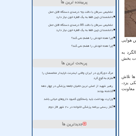
پربیننده ترین ها
تشخیص سرطان با دقت ۹۵ درصدی دستگاه قابل حمل
دانشمندان چین فقط به یک قطره خون نیاز دارد
تشخیص سرطان با دقت 95 درصدی دستگاه قابل حمل
دانشمندان چین فقط به یک قطره خون نیاز دارد
چرا معده خودش را هضم نمی کند؟
س هوایی
چرا معده خودش را هضم نمی کند؟
لگرد به
جات بخش
پربحث ترین ها
مرگ دورکاری در ایران وقتی اینترنت ناپایدار متخصصان را
ها تلاش
ملزم به کوچ کرد
کی یزد،
رهبر شهید از اصلی ترین حامیان جامعه پزشکی در چهار دهه
 معاونت
گذشته بودند
وزارت بهداشت باید پاسخگوی کمبود داروهای حیاتی باشد
آغاز رسمی برنامه پزشکی خانواده در ۲۰ شهر فاز دوم
جدیدترین ها