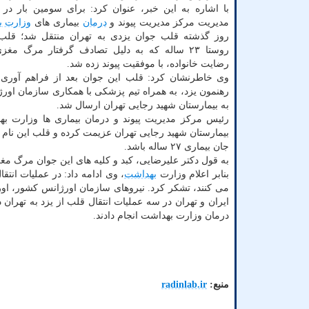
با اشاره به این خبر، عنوان کرد: برای سومین بار در 
مدیریت مرکز مدیریت پیوند و
درمان
بیماری های
وزارت ب
روز گذشته قلب جوان یزدی به تهران منتقل شد؛ قلب
روستا ۲۳ ساله که به دلیل تصادف گرفتار مرگ مغ
رضایت خانواده، با موفقیت پیوند زده شد.
وی خاطرنشان کرد: قلب این جوان بعد از فراهم آوری د
رهنمون یزد، به همراه تیم پزشکی با همکاری سازمان اور
به بیمارستان شهید رجایی تهران ارسال شد.
رئیس مرکز مدیریت پیوند و درمان بیماری ها وزارت بهدا
بیمارستان شهید رجایی تهران عزیمت کرده و قلب این نام آو
جان بیماری ۲۷ ساله باشد.
به قول دکتر علیرضایی، کبد و کلیه های این جوان مرگ مغزی
بنابر اعلام وزارت
بهداشت
، وی ادامه داد: در عملیات انت
می کنند، تشکر کرد. نیروهای سازمان اورژانس کشور، اور
ایران و تهران در سه عملیات انتقال قلب از یزد به تهران
درمان وزارت بهداشت انجام دادند.
منبع:
radinlab.ir