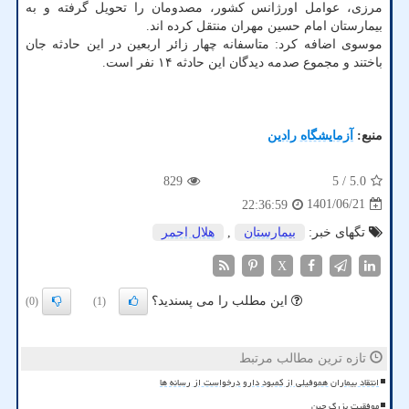
مرزی، عوامل اورژانس کشور، مصدومان را تحویل گرفته و به
بیمارستان امام حسین مهران منتقل کرده اند.
موسوی اضافه کرد: متاسفانه چهار زائر اربعین در این حادثه جان
باختند و مجموع صدمه دیدگان این حادثه ۱۴ نفر است.
منبع:
آزمایشگاه رادین
829
/ 5
5.0
1401/06/21
22:36:59
تگهای خبر:
بیمارستان
,
هلال احمر
X
این مطلب را می پسندید؟
(0)
(1)
تازه ترین مطالب مرتبط
انتقاد بیماران هموفیلی از کمبود دارو درخواست از رسانه ها
موفقیت بزرگ چین