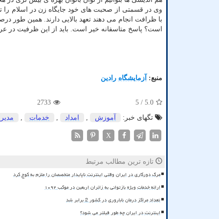
وی در قسمتی از صحبت های خود جایگاه زن در اسلام را تبیین
با ظرافت انجام می دهند تعهد بالایی دارند. همین طور در
است؟ پاسخ متاسفانه خیر است. باید از این ظرفیت در عرص
منبع:
آزمایشگاه رادین
2733
/ 5
5.0
تگهای خبر:
آموزش
,
امداد
,
خدمات
,
مدیر
X
تازه ترین مطالب مرتبط
مرگ دورکاری در ایران وقتی اینترنت ناپایدار متخصصان را ملزم به کوچ کرد
ارائه خدمات ویژه بازتوانی به زائران اربعین در موکب ۱۰۹۲
تعداد مراکز درمان ناباروری در کشور 2 برابر شد
اینترنت در ایران چه طور فیلتر می شود؟