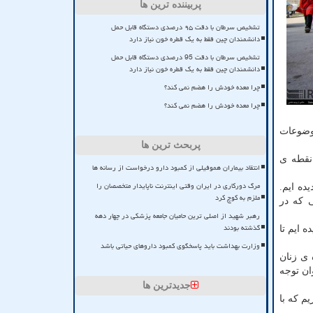
پربیننده ترین ها
تشخیص سرطان با دقت ۹۵ درصدی دستگاه قابل حمل
دانشمندان چین فقط به یک قطره خون نیاز دارد
تشخیص سرطان با دقت 95 درصدی دستگاه قابل حمل
دانشمندان چین فقط به یک قطره خون نیاز دارد
چرا معده خودش را هضم نمی کند؟
چرا معده خودش را هضم نمی کند؟
موضوعات
پربحث ترین ها
 نقطه ی
انتقاد بیماران هموفیلی از کمبود دارو درخواست از رسانه ها
مرگ دورکاری در ایران وقتی اینترنت ناپایدار متخصصان را
ده ایم.
ملزم به کوچ کرد
 که در
رهبر شهید از اصلی ترین حامیان جامعه پزشکی در چهار دهه
گذشته بودند
 ایم تا
وزارت بهداشت باید پاسخگوی کمبود داروهای حیاتی باشد
 ی زنان
ان توجه
جدیدترین ها
م که با