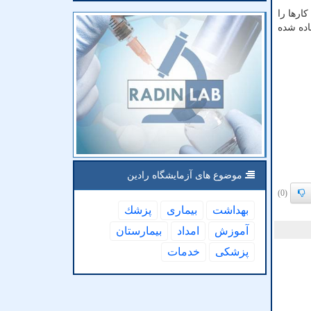
ارها را
اده شده
موضوع های آزمایشگاه رادین
(0)
بهداشت
بیماری
پزشك
آموزش
امداد
بیمارستان
پزشكی
خدمات