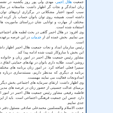
جمعیت
هلال احمر
، مهدی ولی پور روز یکشنبه در نش
زنان امدادگر و نجات گر اظهار داشت: متاسفانه در سال
سبب کمبود اعتبار مشکلاتی در برگزاری اردوهای توان 
داشته است. همیشه روی توان بانوان حساب باز کرده ای
مختلف از مهارت و توانایی شان درراستای ماموریت های
استفاده شده است.
وی افزود: در هلال احمر گاهی در بحث لطمه های اجتماعی 
می نماییم. بخش عمده ای از
خدمات
در این عرصه برعهده
است.
رئیس سازمان امداد و نجات جمعیت هلال احمر اظهار دا
این بخش با سازوکار تثبیت شده ادامه پیدا کند.
مشاور رئیس جمعیت هلال احمر در امور زنان و خانواده
روشن است. طلایه داری بانوان در نهادهای حمایتی اتفاق د
سمیرا فعلی اضافه کرد: در امور زنان برنامه های مختلف
برنامه ی دیگری که مدنظر داریم، مستندسازی درباره ی
امدادونجات فعالیت می نمایند مهمست.
وی اظهار داشت: ارتقای سرمایه های اجتماعی بخش دیگری ا
برمبنای عدالت جنسیتی از حضور زنان در عرصه های مدیریتی
فاطمه رفیعی مشاور رئیس جمعیت هلال احمر در امور اجت
دارد. جنس این جمعیت فرهنگی-اجتماعی است. باید از این ظ
جدی نماییم.
حجت الاسلام والمسلمین محمدعلی صادقی مسئول دفتر نماین
هم اندیشی ها بتوانیم از توان بانوان بهره ی بیش تری در هل