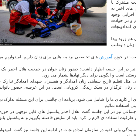
ست مشترک با
 های اخیر به
افزایی وجود
م و در حوادث
 امدادونجات
هم ورود پیدا
 زنان داوطلب
شت: در حوزه
آموزش
های تخصصی برنامه هایی برای زنان داریم. امیدواریم 
 نیز در این جلسه اظهار داشت: حضور زنان جوان در جمعیت هلال احمر یک
رستی است و الگویی برای دیگر نهادها بشمار می رود.
ی مثل تنظیم تاریخ شفاهی زنان امدادگر و همسران شهدای امدادگر تدارک دی
 زنان اثرگذار در سبک زندگی کرونایی است. در این عرصه، حضور بانوانی
ز کارهای ما را شامل می شود. برنامه ای چالشی برای این مسئله تدارک دیده
 استفاده نمائیم.
ماعی نیز در این جلسه گفت: هلال احمر پتانسیل های قابل توجهی در حوزه
رفیت استفاده ی لازم را کرد. باید از نمایش فاصله بگیریم و به پتانسیل بانو
دگی ولی فقیه در سازمان امدادونجات در ادامه این جلسه نیز گفت: امیدواری
ال احمر ببریم.