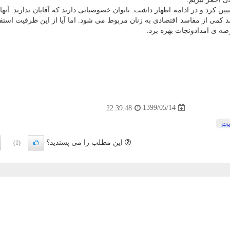
 کرد و در ادامه اظهار داشت: بانوان خصوصیاتی دارند که آقایان ندارند. آنها ک
صد کمی از مفاسد اقتصادی به زنان مربوط می شود. اما آیا از این ظرفیت استف
ه ی امدادونجات بهره برد.
1399/05/14
22:39:48
یت
این مطلب را می پسندید؟
(1)