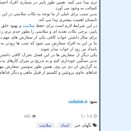
تری پیدا می کنند. همین طور پاییز در بسیاری افراد ا
کسالت به وجود می آورد.
بدین سبب برای خیلی از ما توجه به نکات سلامتی در این
تابستان اهمیت بیشتری پیدا می کند.
در این شرایط لازم است برای حفظ
سلامت
و بهبود خلق 
پاییز، برخی نکات تغذیه ای و سلامتی را بطور جدی تری رعا
برای مثال داشتن خواب کافی یکی از سفارش های مهم در
بنا بر این به افراد سفارش می شود که شب ها زودتر به 
بامداد نیز زود از خواب بیدار شوند.
یکی دیگر از سفارش ها در این فصل تحرک کافی داشتن و 
بدنی سنگین خودداری کنید و به تدریج بر میزان کارهای بدن
به گزارش ان دی تی وی، همین طور سومین سفارش مهم مص
غذاهای حاوی پروتئین و کلسیم از قبیل ماهی و دیگر غذاها
منبع:
radinlab.ir
645
/ 5
5.0
تگهای خبر:
امداد
,
سلامت