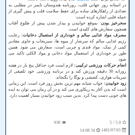
در استانه روز جهانی قلب، روزنامه هندوستان تایمز در مطلبی به
تعدادی از راهکارهای ساده برای حفظ سلامت قلب و پیش گیری از
حمله قلبی اشاره کرده است:
سحرخیز بودن
: بموقع خوابیدن و بیدار شدن پیش از طلوع آفتاب
همچون سفارش های کلیدی است.
مصرف مواد غذایی سالم و خودداری از استعمال دخانیات:
رعایت
رژیم غذایی سالم که سرشار از میوه ها، سبزیجات و حاوی مقادیر
کمی از نمک، مواد قندی و چربی است، سفارش می شود. همین
طور بر خودداری از استعمال مواد دخانی و مواد الکلی تاکید می
شود.
انجام حرکات ورزشی ترکیبی:
لازم است فرد حداقل پنج بار در هفته
روزانه 30 دقیقه ورزش کند و در برنامه ورزشی خود تلفیقی از
تمرینات هوازی، کششی و یوگا را بگنجاند.
زود خوابیدن:
خواب شبانه مهم ترین بخش روز فرد است. این زمانی
است که بدن آغاز به ریکاوری می کند و در آن زمان می توان به ایده
های خوبی دست پیدا کرد. بدین سبب زود خوابیدن بسیار اهمیت دارد.
938
/ 5
5.0
1401/07/03
14:08:34