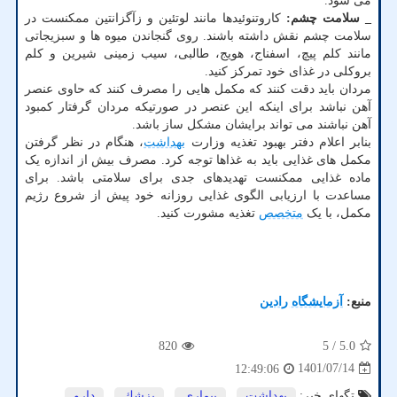
می شود.
_ سلامت چشم:
کاروتنوئیدها مانند لوتئین و زآگزانتین ممکنست در
سلامت چشم نقش داشته باشند. روی گنجاندن میوه ها و سبزیجاتی
مانند کلم پیچ، اسفناج، هویج، طالبی، سیب زمینی شیرین و کلم
بروکلی در غذای خود تمرکز کنید.
مردان باید دقت کنند که مکمل هایی را مصرف کنند که حاوی عنصر
آهن نباشد برای اینکه این عنصر در صورتیکه مردان گرفتار کمبود
آهن نباشند می تواند برایشان مشکل ساز باشد.
بنابر اعلام دفتر بهبود تغذیه وزارت
بهداشت
، هنگام در نظر گرفتن
مکمل های غذایی باید به غذاها توجه کرد. مصرف بیش از اندازه یک
ماده غذایی ممکنست تهدیدهای جدی برای سلامتی باشد. برای
مساعدت با ارزیابی الگوی غذایی روزانه خود پیش از شروع رژیم
مکمل، با یک
متخصص
تغذیه مشورت کنید.
منبع:
آزمایشگاه رادین
820
/ 5
5.0
1401/07/14
12:49:06
تگهای خبر:
بهداشت
,
بیماری
,
پزشك
,
دارو