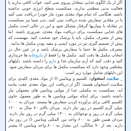
اگر از یک الگوی غذایی متعادل پیروی نمی کنید، خواب کافی ندارید یا
فعالیت بدنی منظمی ندارید، ممکنست سطح انرژی خوبی نداشته
باشید. هنگامی که تمام مواد مغذی مورد نیاز خودرا دریافت نمی کنید
یا در مقادیر سفارش شده دریافت نمی کنید، بدن شما نیز ممکنست
در مقابله با بیماریها گرفتار مشکل شود و این در حالی است مکمل
های غذایی ممکنست برای دریافت مواد مغذی، ضروری باشند. اما
پیش از مصرف مکمل، باید با پزشک خود صحبت کنید. مهمست که
پیش از تصمیم گیری نیز در مورد ایمنی و مفید بودن مکمل ها بدانید.
مصرف مکمل ها حتما با سفارش پزشک باشد و در عین حال در
انتخاب مکمل ها دقت کنید. مکمل ها را فقط از
داروخانه
ها خریداری
کنید و دقت کنید که آرم سازمان غذا و
دارو
را داشته باشند. دلیلهای
مختلفی وجود دارد که ممکنست مکمل ها برای مردان سفارش شود.
این دلیلهای شامل موارد زیر است:
_
سلامت
استخوان:
کلسیم و ویتامین D از مواد مغذی کلیدی برای
سلامت استخوان هستند. اگر از دریافت این مواد مغذی عقب مانده
اید، ممکنست به مکملی جدا از مولتی ویتامین های معمولی نیاز
داشته باشید، برای اینکه مولتی ویتامین ها به طور معمول حاوی
کلسیم کافی برای برآورده کردن سفارش ها نیستند. مردان به ۱۰۰۰
میلی گرم کلسیم در روز نیاز دارند. مردان بالای ۷۰ سال به ۱۲۰۰
میلی گرم در روز و نوجوانان به ۱۳۰۰ میلی گرم در روز نیاز دارند.
مردان همین طور به ۶۰۰ واحد بین المللی ویتامین D در روز نیاز
دارند. بعد از ۷۰ سالگی، این مقدار به ۸۰۰ واحد ویتامین D بیشتر