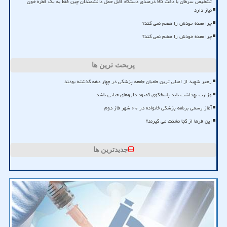
تشخیص سرطان با دقت 95 درصدی دستگاه قابل حمل دانشمندان چین فقط به یک قطره خون
نیاز دارد
چرا معده خودش را هضم نمی کند؟
چرا معده خودش را هضم نمی کند؟
پربحث ترین ها
رهبر شهید از اصلی ترین حامیان جامعه پزشکی در چهار دهه گذشته بودند
وزارت بهداشت باید پاسخگوی کمبود داروهای حیاتی باشد
آغاز رسمی برنامه پزشکی خانواده در ۲۰ شهر فاز دوم
این فرها از کجا نشئت می گیرند؟
جدیدترین ها