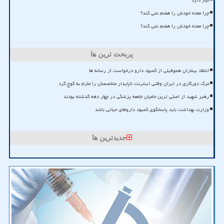
چرا معده خودش را هضم نمی کند؟
چرا معده خودش را هضم نمی کند؟
پربحث ترین ها
انتقاد بیماران هموفیلی از کمبود دارو درخواست از رسانه ها
مرگ دورکاری در ایران وقتی اینترنت ناپایدار متخصصان را ملزم به کوچ کرد
رهبر شهید از اصلی ترین حامیان جامعه پزشکی در چهار دهه گذشته بودند
وزارت بهداشت باید پاسخگوی کمبود داروهای حیاتی باشد
جدیدترین ها