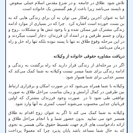
تلاش شود طلاق در جامعه و در شرع مقدس اسلام عملی مبغوض
و ناپسند می‌باشد زیرا باعث از هم گسستن یک خانواده است.
اما به عنوان آخرین راهکار می توان به آن برای زندگی هایی که به
بن بست خورده است اشاره کرد . چرا که در بسیاری از موارد ادامه
زندگی مشترک غیر ممکن شده و با وجود تنش ها و مشکلات ،روح و
روان و جسم طرفین و در امتداد آن فرزندان دچار آسیب میگردند و
در این مرحله وقوع طلاق نه تنها نا پسند نبوده بلکه تنها راه حل و راه
درمان می‌باشد .
دریافت مشاوره حقوقی خانواده از وکیلانه
اگر در مرحله‌ای از زندگی قرار دارید که راه برگشت به زندگی و
ادامه زندگی برای شما میسر نیست وکیلانه به شما کمک می‌کند که
مسیر جدایی برای شما هموار شود .
وکیلانه با شما همراه می‌شود که در صورت امکان و برقراری ارتباط
بین طرفین در کمال آرامش و زمان مناسب مراحل طلاق به صورت
توافقی طی شود تا در صورت وجود فرزندان مشترک که اولین
قربانیان جدایی محسوب می‌شوند آسیب کمتری به آنها وارد شود.
وکیلانه به شما کمک می کند تا اگر به عنوان زوج اقدام به طلاق
همسر خود می نمایید بدون حضور شما و با انجام مراحل طلاق و
ارائه دادخواست های لازم جهت تقسیط حقوق مالی همسر به نحوی
که به حال شما مساعد باشد پایان پذیرد چرا که معمولا پرداخت