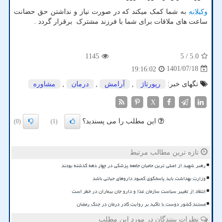
وکیلانه
به شما کمک میکند که در صورت نیاز و نداشتن حق حضانت
ساعت های ملاقات برای شما با فرزند مشترک برقرار گردد .
1145
/ 5
5.0
1401/07/18
19:16:02
تگهای خبر:
رپورتاژ
,
آرامش
,
درمان
,
مشاوره
X
این مطلب را می پسندید؟
(0)
(1)
تازه ترین مطالب مرتبط
رهبر شهید از اصلی ترین حامیان جامعه پزشکی در چهار دهه گذشته بودند
وزارت بهداشت باید پاسخگوی کمبود داروهای حیاتی باشد
انتقاد از تغییر سیاست سازمان غذا و دارو جان بیماران در خطر است
مستند کشور دوست با تأکید بر روایت کادر درمان در جنگ رمضان
نظرات بینندگان در مورد این مطلب