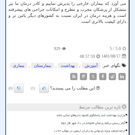
می آورد که بیماران خارجی را پذیرش نماییم و کادر درمان ما نیز
متشکل از پزشکان مجرب و مطرح و امکانات جراحی های پیشرفته
است و هزینه درمان در ایران نسبت به کشورهای دیگر پائین تر و
دارای کیفیت بالاتری است.
929
/ 5
5.0
1401/08/17
08:57:59
تگهای خبر:
آموزش
,
بهداشت
,
بیمارستان
,
بیماری
X
این مطلب را می پسندید؟
(0)
(1)
تازه ترین مطالب مرتبط
وزارت بهداشت باید پاسخگوی کمبود داروهای حیاتی باشد
آغاز رسمی برنامه پزشکی خانواده در ۲۰ شهر فاز دوم
ارائه خدمات ویژه بازتوانی به زائران اربعین در موکب ۱۰۹۲