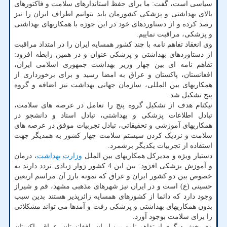
سیاسی است، گفت: ما برای حفظ استاندارهای سلامت و فاکتورهای
بالای بهداشتی و پزشکی کشورمان باید بتوانیم اطراف ایران را نیز
رصد کرده و از دستاوردهای خود در این حوزه با همکاریهای بهداشتی
و پزشکی، مراقبت نماییم.
وی انعقاد تفاهم نامه با چند کشور همسایه ایران را در امتداد مراقبت
از دستاوردهای بهداشتی و پزشکی عنوان و در همین رابطه افزود:
تفاهم نامه ای بین چهار وزیر بهداشت جمهوری اسلامی ایران،
افغانستان، پاکستان و عراق به امضا رسید و برای برخورداری از
همکاریهای بین المللی، سازمان جهانی بهداشت نیز اضافه و گروه
پنج تشکیل شد.
نیکنام هدف از تشکیل گروه پنج را تعامل در عرصه های سلامت،
تبادل اطلاعات پزشکی و بهداشتی، تبادل استاد و دانشجو در
همکاریهای آموزشی و تحقیقاتی، تبادل تجربیات موفق در عرصه های
سلامت و نزدیک کردن سیستم سلامت چهار کشور به همدیگر جهت
استفاده از تجربیات یکدیگر برشمرد.
دستیار ویژه و مدیرکل همکاریهای بین الملل
وزارت بهداشت
، درمان
و آموزش پزشکی افزود: بین این 4 کشور زوار زیادی تردد دارند به
خصوص بین دو کشور ایران و عراق که نمونه بارز آن مراسم اربعین
حسینی (ع) است و در ایران نیز شهرهای مذهبی مشهد، قم و شیراز
وجود دارد که دائما از کشورهای همسایه زائرپذیر هستند بدین سبب
بدون همکاریهای بهداشتی و پزشکی رفت و آمدها می تواند مشکلاتی
را برای سلامت بوجود آورد.
وی بخش دیگری از تفاهم نامه بین ایران، افغانستان، عراق، پاکستان