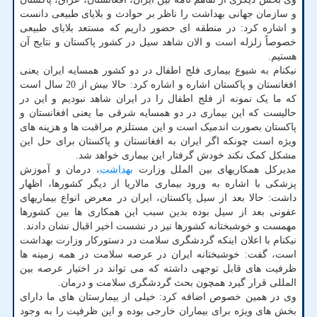
و سازمان جهانی بهداشت را ناظر بر حوادث و بلایای طبیعی دانست
و اشاره کرد: در منطقه ای حضور داریم که مستعد بلایای طبیعی
خصوصاً زلزله است و الان شاهد سیل در کشور پاکستان و نتایج آن
هستیم.
نیکنام به شیوع بیماری فلج اطفال در دو کشور همسایه ایران یعنی
افغانستان و پاکستان اشاره و اشاره کرد: حالا بیش از 20 سال است
که ما یک نمونه از فلج اطفال را در ایران شاهد نبودیم و این در
حالیست که این بیماری در دو همسایه شرقی ما یعنی افغانستان و
پاکستان بصورت اندمیک است و این مستلزم مراقبت ها و هزینه های
ویژه است چونکه اگر ایران به افغانستان و پاکستان برای حل این
مشکل کمک نکند خودش گرفتار این بیماری خواهد شد.
مدیرکل همکاریهای بین الملل وزارت
بهداشت
، درمان و آموزش
پزشکی با اشاره به ورود بیماری مالاریا از دیگر کشورها، اظهار
داشت: حالا بعد از سیل پاکستان، ایران در معرض انواع بیماریهای
عفونی بعد از سیل بوده بدین سبب این همکاری ها بین کشورها
مهمست و خوشبختانه کشورها نیز در نشست اخیر اقبال نشان دادند.
نیکنام با اعلان اینکه گردشگری سلامت در دستورکار وزارت بهداشت
است، گفت: خوشبختانه ایران در عرصه سلامت در همه زمینه ها
ظرفیت های قابل توجهی داشته که می تواند در اختیار عرصه بین
المللی قرار گیرد همچون بحث گردشگری سلامت و درمان.
وی در همین خصوص اضافه کرد: خیلی از بیمارستان های ما دارای
بخش های ویژه برای بیماران خارجی بوده و این ظرفیت را به وجود