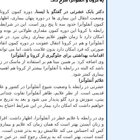
به کرونا و آنفلوآنزا شرح داد.
دکتر بابک عشرتی در گفتگو با ایسنا،
دوره کمون کرونا و
وضعیت انتقال این بیماری ها در دوره پنهان بیماری، اظها
کمون آنفلوآنزا حدود سه تا پنج روز است. این در شرای
امکان دارد تا زمان ظهور علایم بیماری زمان ببرد. در ع
آنفلوآنزا و هم در کرونا انتقال عفونت در دوره کمون اتفا
صورتی که فرد امکان دارد بدون علامت باشد، اما می تواند 
اقدامات بهداشتی برای جلوگیری از کرونا و آنفلوآنزا
وی اضافه کرد: بر همین مبنا هم بر استفاده از ماسک در
باشد که البته در رابطه با آنفلوآنزا بیشتر از کرونا هم ا
بیماری کمتر شود.
علائم آنفلوآنزا
قدیمی است. از نظر علایم، ظاهر آنفلوآنزا تفاوت چندانی 
بینی، سوزش و درد گلو پدیدار می شود و بعد به تدریج
خواهیم داشت که امکان دارد بیمار در این شرایط احتیاج به
وی در رابطه با علایم خطر در آنفلوآنزا، اظهار داشت: افراد
و زنان آبستن بهتر است که همان زمان که علایم و بیمار
کس که احساس می کند علائمش رو به بدتر شدن است، بگون
کننده است، بهتر است که به پزشک رجوع کنند. در عین حا