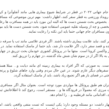
عشرتی در ادامه صحبت هایش ضمن اشاره به برگزاری جام جهانی ۲۰۲۲ در قطر در شرایط شیوع بیماری هایی مانند آنفلوآنز
ن رویداد ورزشی به قطر سفر کنند، اظهار داشت: مهم ترین موضوعی که مساف
بخصوص بحث شستن دست ها که البته این مورد باید در همه مسافرت ها رعا
شخصی و چه از وسیله نقلیه عمومی استفاده شود، بحث شستن دست ها باید مو
 مسافران جام جهانی حتما باید این نکته را رعایت نمایند.
نند، نباید علامت بیماری داشته باشند. اگر فردی علائمی مانند تب یا سرفه دار
و قصد سفر دارد، اگر علامت دار شد، باید حتما از ماسک استفاده نماید. در ر
 واکسن کرونا است. منتها ما در پروتکل کشوری خودمان بحث تزریق دز چهار
 به صورتی که اگر افراد به بیماری زمینه ای مانند دیابت و... مبتلا هستن
ا سفرهای دیگر عازم شوند. در عین حال مردم وقتی وارد جاهای شلوغ و پرتجم
 در فضای باز هم اگر تجمع زیاد باشد، باید از ماسک استفاده گردد.
ران هم طبق پروتکل ها مواردی مورد توجه است. بعنوان مثال اگر مسافری 
 مرزی که معمولاً در فرودگاه ها و... مستقر است، رجوع کند تا اطلاعاتش ثب
قداماتی مانند قرنطینه و... را انجام دهد.
در رابطه با میزان اطمینان تست منفی PCR، اظهار داشت: دو مسئله وجود دارد؛ یکی اینست که تست منفی واقعی باشد