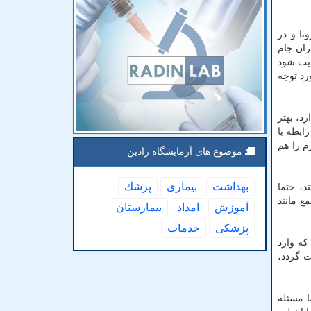
ا و کرونا و در
ران جام
یت شود
رد توجه
د، بهتر
ابطه با
م را هم
موضوع های آزمایشگاه رادین
بهداشت
بیماری
پزشك
د، حتما
ع مانند
آموزش
امداد
بیمارستان
پزشكی
خدمات
که وارد
ت گردد،
، اما مسئله