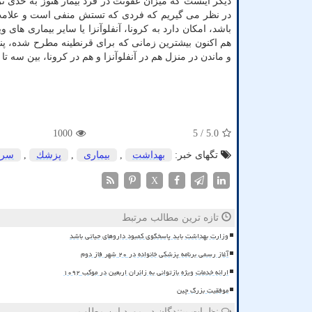
دیگر اینست که میزان عفونت در فرد بیمار هنوز به حدی نر
در نظر می گیریم که فردی که تستش منفی است و علامت 
باشد، امکان دارد به کرونا، آنفلوآنزا یا سایر بیماری های
هم اکنون بیشترین زمانی که برای قرنطینه مطرح شده، پنج
و ماندن در منزل هم در آنفلوآنزا و هم در کرونا، بین سه تا
1000
/ 5
5.0
تگهای خبر:
بهداشت
,
بیماری
,
پزشك
,
سرط
X
تازه ترین مطالب مرتبط
وزارت بهداشت باید پاسخگوی کمبود داروهای حیاتی باشد
آغاز رسمی برنامه پزشکی خانواده در ۲۰ شهر فاز دوم
ارائه خدمات ویژه بازتوانی به زائران اربعین در موکب ۱۰۹۲
موفقیت بزرگ چین
نظرات بینندگان در مورد این مطلب