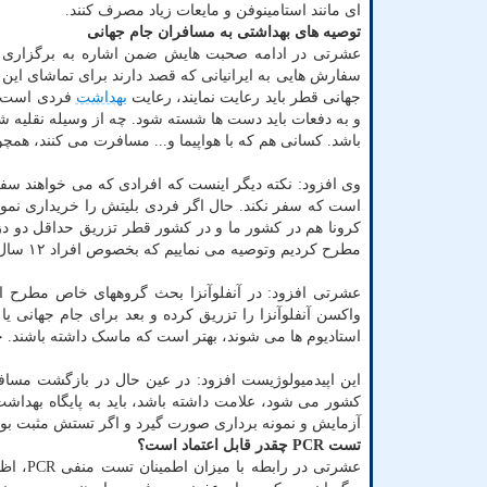
ای مانند استامینوفن و مایعات زیاد مصرف کنند.
توصیه های بهداشتی به مسافران جام جهانی
سفارش هایی به ایرانیانی که قصد دارند برای تماشای ای
جهانی قطر باید رعایت نمایند، رعایت
بهداشت
فردی است. 
و به دفعات باید دست ها شسته شود. چه از وسیله نقلیه 
باشد. کسانی هم که با هواپیما و... مسافرت می کنند، همچون
وی افزود: نکته دیگر اینست که افرادی که می خواهند سفر ک
است که سفر نکند. حال اگر فردی بلیتش را خریداری نموده 
کرونا هم در کشور ما و در کشور قطر تزریق حداقل دو دز
مطرح کردیم وتوصیه می نماییم که بخصوص افراد ۱۲ سال به بالا اگر از دز سوم شان شش ماه گذشته، دز چهارم را تزریق کنند.
عشرتی افزود: در آنفلوآنزا بحث گروههای خاص مطرح است.
واکسن آنفلوآنزا را تزریق کرده و بعد برای جام جهانی ی
استادیوم ها می شوند، بهتر است که ماسک داشته باشند. حتی
این اپیدمیولوژیست افزود: در عین حال در بازگشت مساف
کشور می شود، علامت داشته باشد، باید به پایگاه بهداشت
آزمایش و نمونه برداری صورت گیرد و اگر تستش مثبت بود، ا
تست PCR چقدر قابل اعتماد است؟
عشرتی 