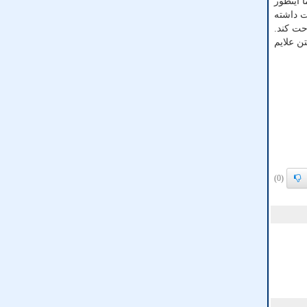
 اینطور
ت داشته
حت کند.
ن علایم
(0)