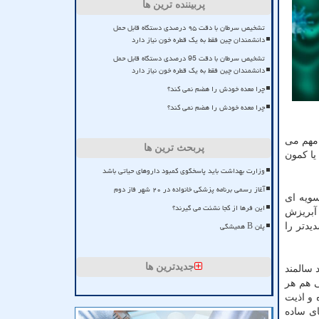
پربیننده ترین ها
تشخیص سرطان با دقت ۹۵ درصدی دستگاه قابل حمل
دانشمندان چین فقط به یک قطره خون نیاز دارد
تشخیص سرطان با دقت 95 درصدی دستگاه قابل حمل
دانشمندان چین فقط به یک قطره خون نیاز دارد
چرا معده خودش را هضم نمی کند؟
چرا معده خودش را هضم نمی کند؟
 مهم می
پربحث ترین ها
یا کمون
وزارت بهداشت باید پاسخگوی کمبود داروهای حیاتی باشد
آغاز رسمی برنامه پزشکی خانواده در ۲۰ شهر فاز دوم
هار داشت: سویه در گردش آنفلوآنزا عموما سویه H۱N۱ بوده و سویه ای
این فرها از کجا نشئت می گیرند؟
 آبریزش
پلن B همیشگی
یدتر را
جدیدترین ها
د سالمند
ی هم هر
 و اذیت
ای ساده