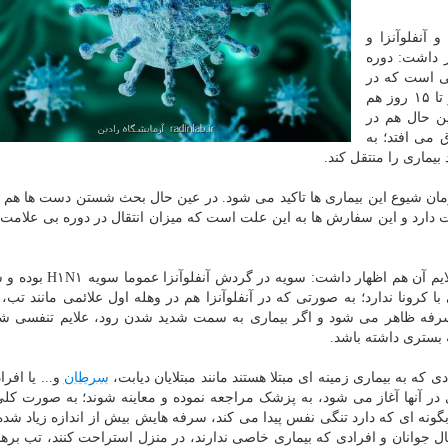
 آنفلوآنزا و
ر داشت: دوره
طی است که در
رابطه با کرونا این دوره کمون مقداری طولانی تر بوده و تا ۱۵ روز هم
ین حال هم در
ق می افتد؛ به
بیماری را منتقل کند.
 زمان شیوع این بیماری ها تاکید می شود. در عین حال بحث شستن دست ها هم
همیت دارد و این سفارش ها به این علت است که میزان انتقال در دوره بی علامت 
عشرتی در رابطه با وضعیت شیوع آنفلوآنزا در کشور و علایم آن هم اظ
با کرونا ندارد؛ به صورتی که در آنفلوآنزا هم در وهله اول علائمی مانند تب،
 سرفه ظاهر می شود و اگر بیماری به سمت شدید شدن رود، علایم تنفسی شد
 بستری داشته باشد.
ی که به بیماری زمینه ای مبتلا هستند مانند مبتلایان دیابت،
سرطان
و... یا افرا
ی در آنها آغاز می شود، به پزشک مراجعه نموده و معاینه شوند؛ به صورت کل
ه ای که دارد تنگی نفس پیدا می کند، سرفه هایش بیش از اندازه زیاد شده
ل جوانان و افرادی که بیماری خاصی ندارند، در منزل استراحت کنند، تب بره