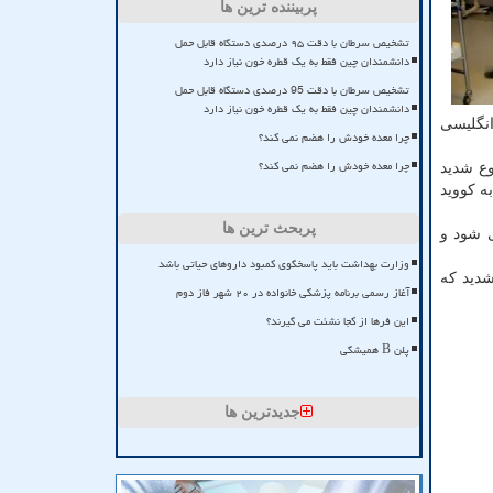
پربیننده ترین ها
تشخیص سرطان با دقت ۹۵ درصدی دستگاه قابل حمل
دانشمندان چین فقط به یک قطره خون نیاز دارد
تشخیص سرطان با دقت 95 درصدی دستگاه قابل حمل
دانشمندان چین فقط به یک قطره خون نیاز دارد
انگلیسی
چرا معده خودش را هضم نمی کند؟
چرا معده خودش را هضم نمی کند؟
وع شدید
ه کووید
پربحث ترین ها
ویز بیهوده این دارو برای بیماران مبتلا به کووید-۱۹ خودداری شود و
وزارت بهداشت باید پاسخگوی کمبود داروهای حیاتی باشد
 خونریزی شدید که
آغاز رسمی برنامه پزشکی خانواده در ۲۰ شهر فاز دوم
این فرها از کجا نشئت می گیرند؟
پلن B همیشگی
جدیدترین ها