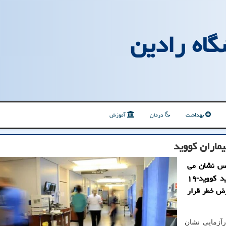
گاه رادین
بهداشت
درمان
آموزش
یماران کووید
یس نشان می
دهد: روش درمانی احتمالی برای مبتلایان به نوع شدید کووید-۱۹
رض خطر قرار
رآزمایی نشان