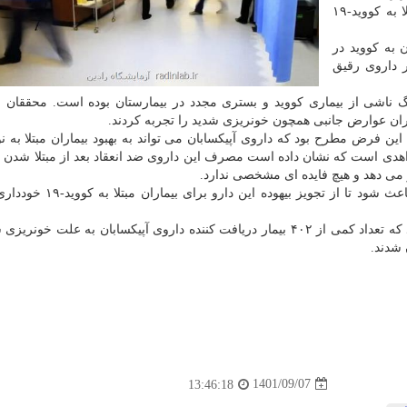
داد: استفاده از داروی رقیق کننده خون برای بیماران مبتلا به کووید-۱۹
مبتلا شدن به کووید در
ر داروی رقیق
گ ناشی از بیماری کووید و بستری مجدد در بیمارستان بوده است. محققان 
اران عوارض جانبی همچون خونریزی شدید را تجربه کردند.
ن فرض مطرح بود که داروی آپیکسابان می تواند به بهبود بیماران مبتلا به ن
اهدی است که نشان داده است مصرف این داروی ضد انعقاد بعد از مبتلا شدن ب
 می دهد و هیچ فایده ای مشخصی ندارد.
این محقق اضافه کرد: امیدواریم یافته های این بررسی باعث شود تا از تج
به گزارش شبکه خبری بی بی سی، این مطالعه نشان داد که تعداد کمی از ۴۰۲ بیمار دریافت کننده داروی آپیکسابان به علت
شدند.
1401/09/07
13:46:18