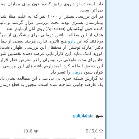
بی اثر است.
در این بررسی بیشتر از ۱۰۰۰ نفر که به علت 
بیمارستان بستری بودند تحت بررسی قرار گرفتند و تأثی
کننده خون آپیکسابان (Apixaban) روی آنان آزمایش شد.
هدف از این مطالعه یافتن درمانی برای پیشگیری از مر
دریافتند که این
دارو
هیچ تاثیری ندارد، هرچند بعضی از بیم
دکتر "مارک توشنر" از محققان این بررسی اظهار داشت: ای
کووید کمک نماید. این کارآزمایی عرضه دهنده نخستین شو
حاد برای مدت طولانی تر، بیماران را در معرض خطر قرار
بتوان شیوه
درمان
را تغییر داد.
یک عارضه جانبی شناخته شده است، مجبور به قطع درمان 
منبع:
radinlab.ir
1018
/ 5
5.0