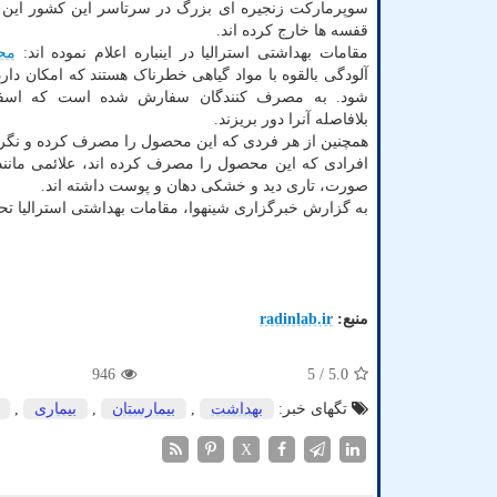
سوپرمارکت زنجیره ای بزرگ در سرتاسر این کشور این 
قفسه ها خارج کرده اند.
مقامات بهداشتی استرالیا در اینباره اعلام نموده اند:
مح
آلودگی بالقوه با مواد گیاهی خطرناک هستند که امکان دار
شود. به مصرف کنندگان سفارش شده است که اسفنا
بلافاصله آنرا دور بریزند.
همچنین از هر فردی که این محصول را مصرف کرده و نگرا
افرادی که این محصول را مصرف کرده اند، علائمی مانن
صورت، تاری دید و خشکی دهان و پوست داشته اند.
به گزارش خبرگزاری شینهوا، مقامات بهداشتی استرالیا ت
منبع:
radinlab.ir
946
/ 5
5.0
تگهای خبر:
بهداشت
,
بیمارستان
,
بیماری
,
X