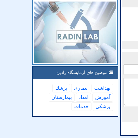
موضوع های آزمایشگاه رادین
بهداشت
بیماری
پزشك
آموزش
امداد
بیمارستان
پزشكی
خدمات