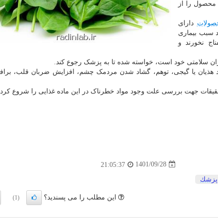
محصول را از
صولات
دارای
د سبب بیماری
ج نخورند و
ن سلامتی خود است، خواسته شده تا به پزشک رجوع کند.
د هذیان یا گیجی، توهم، گشاد شدن مردمک چشم، افزایش ضربان قلب، براف
حقیقات جهت بررسی علت وجود مواد خطرناک در این ماده غذایی را شروع کرده 
1401/09/28
21:05:37
پزشك
این مطلب را می پسندید؟
(1)