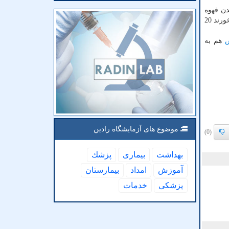
دن قهوه
خطر سنگ صفرا را در بین زنان و مردان می کاهد. در یک مطالعه نشان داده شد خانمهایی که حداقل یک وعده بادام زمینی در روز می خورند 20
هم به
موضوع های آزمایشگاه رادین
(0)
بهداشت
بیماری
پزشك
آموزش
امداد
بیمارستان
پزشكی
خدمات