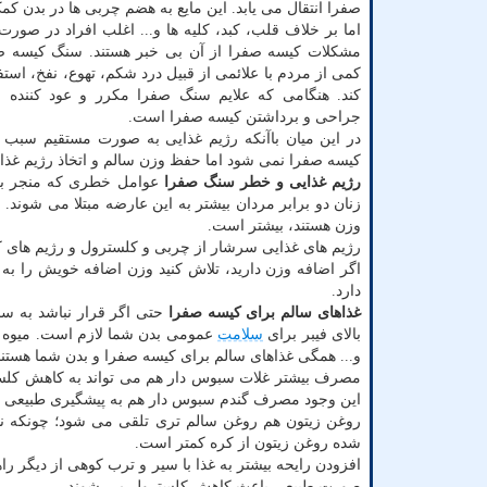
صفرا انتقال می یابد. این مایع به هضم چربی ها در بدن کم
اما بر خلاف قلب، کبد، کلیه ها و... اغلب افراد در صورت
مشکلات کیسه صفرا از آن بی خبر هستند. سنگ کیسه ص
کمی از مردم با علائمی از قبیل درد شکم، تهوع، نفخ، است
کند. هنگامی که علایم سنگ صفرا مکرر و عود کننده ب
جراحی و برداشتن کیسه صفرا است.
در این میان باآنکه رژیم غذایی به صورت مستقیم سبب 
کیسه صفرا نمی شود اما حفظ وزن سالم و اتخاذ رژیم غذا
رژیم غذایی و خطر سنگ صفرا
عوامل خطری که منجر به
زنان دو برابر مردان بیشتر به این عارضه مبتلا می شون
وزن هستند، بیشتر است.
رژیم های غذایی سرشار از چربی و کلسترول و رژیم های کم
اگر اضافه وزن دارید، تلاش کنید وزن اضافه خویش را ب
دارد.
غذاهای سالم برای کیسه صفرا
حتی اگر قرار نباشد به سن
بالای فیبر برای
سلامت
عمومی بدن شما لازم است. میوه 
و... همگی غذاهای سالم برای کیسه صفرا و بدن شما هستند
مصرف بیشتر غلات سبوس دار هم می تواند به کاهش کلست
این وجود مصرف گندم سبوس دار هم به پیشگیری طبیعی ا
روغن زیتون هم روغن سالم تری تلقی می شود؛ چونکه نس
شده روغن زیتون از کره کمتر است.
افزودن رایحه بیشتر به غذا با سیر و ترب کوهی از دیگر 
صورت طبیعی باعث کاهش کلسترول می شوند.