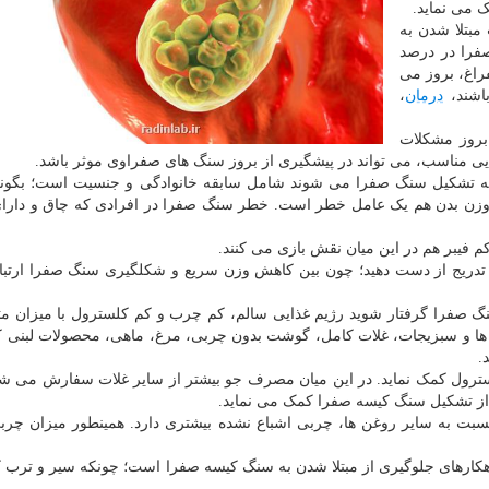
ک می نماید.
 مبتلا شدن به
فرا در درصد
فراغ، بروز می
اشند،
درمان
،
بروز مشکلات
یی مناسب، می تواند در پیشگیری از بروز سنگ های صفراوی موثر باشد.
 تشکیل سنگ صفرا می شوند شامل سابقه خانوادگی و جنسیت است؛ بگونه
د. وزن بدن هم یک عامل خطر است. خطر سنگ صفرا در افرادی که چاق و دارا
 فیبر هم در این میان نقش بازی می کنند.
ه تدریج از دست دهید؛ چون بین کاهش وزن سریع و شکلگیری سنگ صفرا ارتب
گ صفرا گرفتار شوید رژیم غذایی سالم، کم چرب و کم کلسترول با میزان م
ها و سبزیجات، غلات کامل، گوشت بدون چربی، مرغ، ماهی، محصولات لبنی 
.
رول کمک نماید. در این میان مصرف جو بیشتر از سایر غلات سفارش می شود
ز تشکیل سنگ کیسه صفرا کمک می نماید.
بت به سایر روغن ها، چربی اشباع نشده بیشتری دارد. همینطور میزان چرب
راهکارهای جلوگیری از مبتلا شدن به سنگ کیسه صفرا است؛ چونکه سیر و ترب 