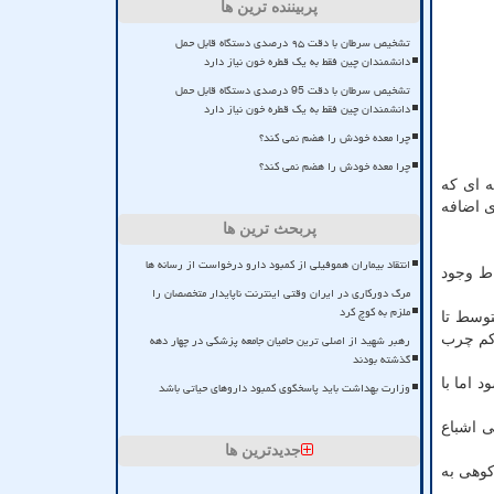
پربیننده ترین ها
تشخیص سرطان با دقت ۹۵ درصدی دستگاه قابل حمل
دانشمندان چین فقط به یک قطره خون نیاز دارد
تشخیص سرطان با دقت 95 درصدی دستگاه قابل حمل
دانشمندان چین فقط به یک قطره خون نیاز دارد
چرا معده خودش را هضم نمی کند؟
چرا معده خودش را هضم نمی کند؟
 ای که
ی اضافه
پربحث ترین ها
انتقاد بیماران هموفیلی از کمبود دارو درخواست از رسانه ها
اط وجود
مرگ دورکاری در ایران وقتی اینترنت ناپایدار متخصصان را
ملزم به کوچ کرد
توسط تا
رهبر شهید از اصلی ترین حامیان جامعه پزشکی در چهار دهه
کم چرب
گذشته بودند
 اما با
وزارت بهداشت باید پاسخگوی کمبود داروهای حیاتی باشد
ی اشباع
جدیدترین ها
کوهی به