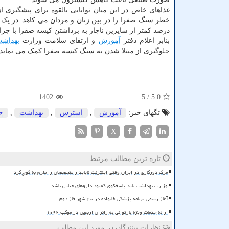
غذاهای خاص در این میان توانایی بالقوه برای پیشگیری 
درصد کمتر از سایرین ناچار به برداشتن کیسه صفرا با جر
بنابر اعلام دفتر
آموزش
و ارتقای سلامت وزارت
بهداش
جلوگیری از مبتلا شدن به سنگ کیسه صفرا کمک می نماید.
1402
/ 5
5.0
تگهای خبر:
آموزش
,
استرس
,
بهداشت
,
ج
X
تازه ترین مطالب مرتبط
مرگ دورکاری در ایران وقتی اینترنت ناپایدار متخصصان را ملزم به کوچ کرد
وزارت بهداشت باید پاسخگوی کمبود داروهای حیاتی باشد
آغاز رسمی برنامه پزشکی خانواده در ۲۰ شهر فاز دوم
ارائه خدمات ویژه بازتوانی به زائران اربعین در موکب ۱۰۹۲
نظرات بینندگان در مورد این مطلب