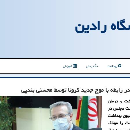
گاه رادین
بهداشت
درمان
آموزش
رابطه با موج جدید کرونا توسط محسنی بندپی
شت و درمان
شت مجلس در
سیون بهداشت
شت را موظف