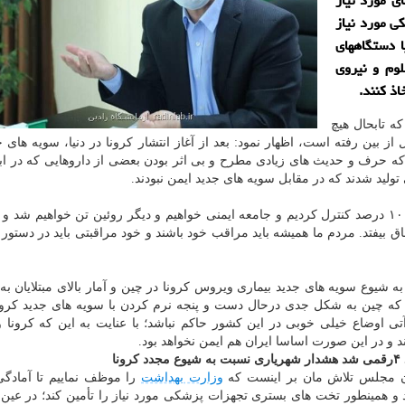
ای مورد نیاز
ی مورد نیاز
ا دستگاههای
وم و نیروی
اذ کنند.
که تابحال هیچ
ز بین رفته است، اظهار نمود: بعد از آغاز انتشار کرونا در دنیا، سویه های ج
ه حرف و حدیث های زیادی مطرح و بی اثر بودن بعضی از داروهایی که در ابت
لید شدند که در مقابل سویه های جدید ایمن نبودند.
وی تصریح کرد: این که مغرور شویم به این که کرونا را ۱۰۰ درصد کنترل کردیم و جامعه ایمنی خواهیم و دیگر روئین تن خواهیم ش
اق بیفتد. مردم ما همیشه باید مراقب خود باشند و خود مراقبتی باید در دستور 
یوع سویه های جدید بیماری ویروس کرونا در چین و آمار بالای مبتلایان ب
م که چین به شکل جدی درحال دست و پنجه نرم کردن با سویه های جدید کر
تی اوضاع خیلی خوبی در این کشور حاکم نباشد؛ با عنایت به این که کرونا
 و در این صورت اساسا ایران هم ایمن نخواهد بود.
د
هشدار شهریاری نسبت به شیوع مجدد کرونا
ن مجلس تلاش مان بر اینست که
وزارت بهداشت
را موظف نماییم تا آمادگ
یند و همینطور تخت های بستری تجهزات پزشکی مورد نیاز را تأمین کند؛ در عین