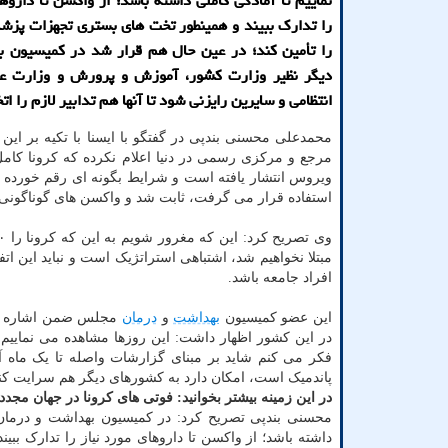
نماییم تا آمادگی کاملی داشته باشد؛ از واکسن تا داروه
را تدارک ببیند و همینطور تخت های بستری تجهزات پزشک
را تأمین کند؛ در عین حال هم قرار شد در کمیسیون ب
دیگر نظیر وزارت کشور، آموزش و پرورش و وزارت عل
انتظامی و سایرین رایزنی شود تا آنها هم تدابیر لازم را اتخ
محمدعلی محسنی بندپی در گفتگو با ایسنا با تکیه بر این 
مرجع و مرکزی رسمی در دنیا اعلام نکرده که کرونا کامل ا
ویروس انتشار یافته است و شرایط بگونه ای رقم خورده ک
استفاده قرار می گرفت، ثابت شد و واکسن های گوناگونی تو
مبتلا نخواهیم شد، اشتباهی استراتژیک است و نباید این اتف
افراد جامعه باشد.
این عضو کمیسیون
بهداشت
و
درمان
مجلس ضمن اشاره به ش
در این کشور اظهار داشت: این روزها مشاهده می نمایی
فکر می کنم شاید بر مبنای گزارشات واصله تا یک ماه آ
پاندمیک است، امکان دارد به کشورهای دیگر هم سرایت کند
در این زمینه بیشتر بخوانید:
فوتی های کرونا در جهان مجدد ۴رقمی ش
محسنی بندپی تصریح کرد: در کمیسیون بهداشت و درما
داشته باشد؛ از واکسن تا داروهای مورد نیاز را تدارک بب