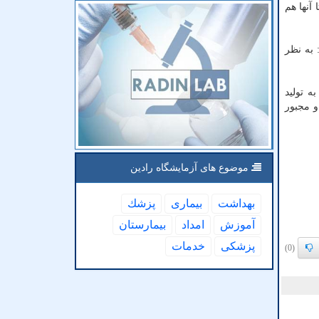
آنها هم
 به نظر
ه تولید
و مجبور
موضوع های آزمایشگاه رادین
بهداشت
بیماری
پزشك
آموزش
امداد
بیمارستان
پزشكی
خدمات
(0)