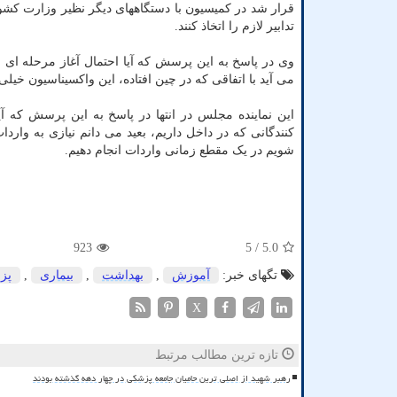
قرار شد در کمیسیون با دستگاههای دیگر نظیر وزارت کش
تدابیر لازم را اتخاذ کنند.
وی در پاسخ به این پرسش که آیا احتمال آغاز مرحله ای ج
می آید با اتفاقی که در چین افتاده، این واکسیناسیون خیلی د
این نماینده مجلس در انتها در پاسخ به این پرسش که آیا
کنندگانی که در داخل داریم، بعید می دانم نیازی به واردا
شویم در یک مقطع زمانی واردات انجام دهیم.
923
/ 5
5.0
تگهای خبر:
آموزش
,
بهداشت
,
بیماری
,
پز
X
تازه ترین مطالب مرتبط
رهبر شهید از اصلی ترین حامیان جامعه پزشکی در چهار دهه گذشته بودند