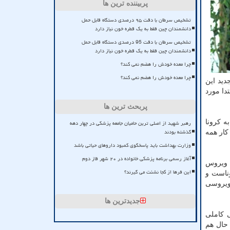
پربیننده ترین ها
تشخیص سرطان با دقت ۹۵ درصدی دستگاه قابل حمل
دانشمندان چین فقط به یک قطره خون نیاز دارد
تشخیص سرطان با دقت 95 درصدی دستگاه قابل حمل
دانشمندان چین فقط به یک قطره خون نیاز دارد
چرا معده خودش را هضم نمی کند؟
چرا معده خودش را هضم نمی کند؟
دید این
دا مورد
پربحث ترین ها
د و به کرونا
رهبر شهید از اصلی ترین حامیان جامعه پزشکی در چهار دهه
گذشته بودند
کار همه
وزارت بهداشت باید پاسخگوی کمبود داروهای حیاتی باشد
آغاز رسمی برنامه پزشکی خانواده در ۲۰ شهر فاز دوم
ه ویروس
این فرها از کجا نشئت می گیرند؟
وناست و
 ویروسی
جدیدترین ها
ی کاملی
 حال هم