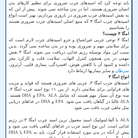
باید توجه کرد که اسیدهای چرب ضروری برای تنظیم کارهای بدن
انسان ضروری هستند، اما در بدن ساخته نمی شوند. پیش از این که
به نقش اسیدهای چرب ضروری در باروری بپردازیم، بهتر است انواع
اسیدهای چرب امگا ۳ که منبع اصلی اسیدهای چرب ضروری هستند
را بشناسیم.
امگا ۳ چیست؟
امگا ۳ نوعی چربی غیراشباع و جزو اسیدهای چرب لازم است که
برای سلامتی مهم و ضروری بوده و در بدن ساخته نمی گردد. بدین
سبب این مواد بوسیله رژیم غذایی دریافت می شوند. امگا ۳ نقش
مهمی در بدن همچون کنترل التهاب، سلامت قلب و کارکرد مغز
داشته و کمبود آن با کاهش هوش، افسردگی، بیماری قلبی، آرتروز،
سرطان
و سایر بیماریها ارتباط دارد.
انواع امگا ۳
اسیدهای چرب امگا ۳، چربی های ضروری هستند که فواید و مزیت
های فراوانی برای سلامتی دارند. از بین ۱۱ نوع اسید چرب امگا ۳،
سه نوع آن بسیار مهم هستند که شامل EPA، ALA و DHA هستند.
ALA غالبا در گیاهان یافت می شود. EPA و DHA در غذاهای دریایی
مثل ماهی چرب یافت می شود.
ALA یا آلفا-لینولنیک اسید معمول ترین اسید چرب امگا ۳ در رژیم
غذایی است. این نوع اسید چرب در غذاهای گیاهی یافت می شود و
پیش از آنکه در بدن مورد استفاده قرار گیرد، باید به EPA یا DHA