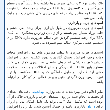
بالا، دیابت نوع ۲ و برخی سرطان ها داشته و با پایین آوردن سطح
تری گلیسرید و کلسترول بد یا LDL می تواند سلامت قلب را تقویت
کند. DHA به مقادیر زیاد در غذاهای دریایی مثل ماهی چرب و جلبک
یافت می شود.
اسیدهای چرب و بارداری
اسیدهای چرب ضروروی در طول بارداری، برای رشد مغز، چشم و
قلب نوزاد بسیار مهم هستند و از زایمان زودرس پیشگیری می کنند.
EPA برای رشد سیستم گردش خون سالم ضرورت دارد. DHA برای
سیستم عصبی مرکزی سالم مهم شمرده می شود.
اسیدهای چرب ضروری با تنظیم هورمون های بدن، افزایش مخاط
دهانه رحم، افزایش تخمک گذاری و بهبود کیفیت رحم با افزایش
جریان خون به داخل اندام های تناسلی به باروری کمک می کنند.
سطوح پایین DHA با افسردگی و سایر اختلالات و مشکلات سلامت
ذهنی ارتباط دارد. در طول حاملگی کمبود DHA ممکنست با تولد
نوزاد نارس، وزن نگرفتن جنین و بیش فعالی در کودکان در ارتباط
باشد.
بنابر اعلام دفتر بهبود تغذیه جامعه وزارت
بهداشت
، یافته های تعدادی
از تحقیقات انجام شده بر روی اسیدهای چرب و باروری، حاکی از آن
بوده است که مکمل امگا ۳ می تواند یک عامل امکان پذیر و ارزان
برای
درمان
ناباروری باشد و احتمال آبستن شدن یک زن را افزایش