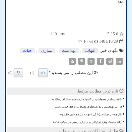
دهد.
1101
/ 5
5.0
1401/10/29
17:10:54
تگهای خبر:
التهاب
,
بهداشت
,
بیماری
,
حیات
X
این مطلب را می پسندید؟
(0)
(1)
تازه ترین مطالب مرتبط
انتقاد بیماران هموفیلی از کمبود دارو درخواست از رسانه ها
وزارت بهداشت باید پاسخگوی کمبود داروهای حیاتی باشد
آغاز رسمی برنامه پزشکی خانواده در ۲۰ شهر فاز دوم
ارائه خدمات ویژه بازتوانی به زائران اربعین در موکب ۱۰۹۲
نظرات بینندگان در مورد این مطلب