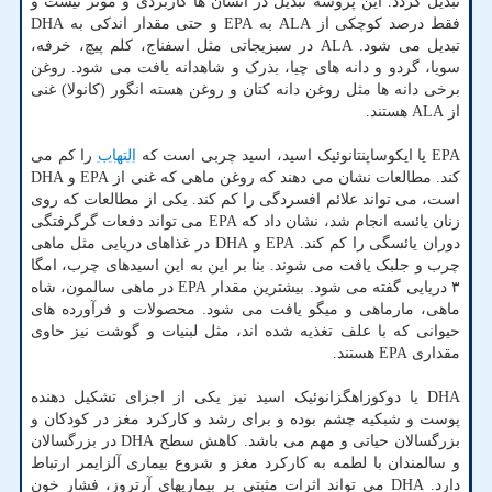
تبدیل گردد. این پروسه تبدیل در انسان ها کاربردی و موثر نیست و
فقط درصد کوچکی از ALA به EPA و حتی مقدار اندکی به DHA
تبدیل می شود. ALA در سبزیجاتی مثل اسفناج، کلم پیچ، خرفه،
سویا، گردو و دانه های چیا، بذرک و شاهدانه یافت می شود. روغن
برخی دانه ها مثل روغن دانه کتان و روغن هسته انگور (کانولا) غنی
از ALA هستند.
EPA یا ایکوساپنتانوئیک اسید، اسید چربی است که
التهاب
را کم می
کند. مطالعات نشان می دهند که روغن ماهی که غنی از EPA و DHA
است، می تواند علائم افسردگی را کم کند. یکی از مطالعات که روی
زنان یائسه انجام شد، نشان داد که EPA می تواند دفعات گرگرفتگی
دوران یائسگی را کم کند. EPA و DHA در غذاهای دریایی مثل ماهی
چرب و جلبک یافت می شوند. بنا بر این به این اسیدهای چرب، امگا
۳ دریایی گفته می شود. بیشترین مقدار EPA در ماهی سالمون، شاه
ماهی، مارماهی و میگو یافت می شود. محصولات و فرآورده های
حیوانی که با علف تغذیه شده اند، مثل لبنیات و گوشت نیز حاوی
مقداری EPA هستند.
DHA یا دوکوزاهگزانوئیک اسید نیز یکی از اجزای تشکیل دهنده
پوست و شبکیه چشم بوده و برای رشد و کارکرد مغز در کودکان و
بزرگسالان حیاتی و مهم می باشد. کاهش سطح DHA در بزرگسالان
و سالمندان با لطمه به کارکرد مغز و شروع بیماری آلزایمر ارتباط
دارد. DHA می تواند اثرات مثبتی بر بیماریهای آرتروز، فشار خون