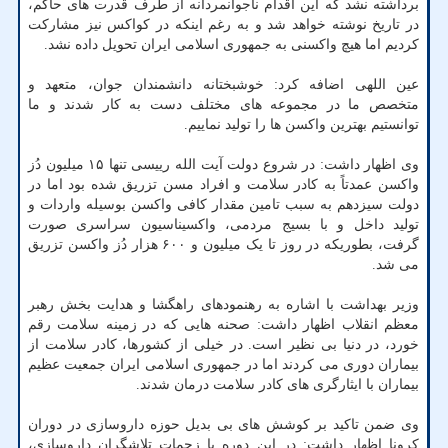
برداشته نشد که این اقدام ناجوانمردانه از طرف قدرت های حاکم،
در تاریخ نوشته خواهد شد و به رغم اینکه در کواکس نیز مشارکت
کردیم اما هیچ واکسنی به جمهوری اسلامی ایران تحویل داده نشد.
عین اللهی اضافه کرد: خوشبختانه دانشمندان جوان، متعهد و
متخصص ما در مجموعه های مختلف دست به کار شدند و ما
توانستیم بهترین واکسن ها را تولید نماییم.
وی اظهار داشت: در شروع دولت آیت الله رییسی تنها ۱۵ میلیون دُز
واکسن عمدتاً به کادر سلامت و افراد مسن تزریق شده بود اما در
دولت سیزدهم به سبب تامین مقدار کافی واکسن بوسیله واردات و
تولید داخل و با بسیج مردمی، واکسیناسیون سراسری صورت
گرفت، بطوریکه در روز تا یک میلیون و ۶۰۰ هزار دُز واکسن تزریق
می شد.
وزیر بهداشت با اشاره به رهنمودهای راهگشا و هدایت بخش رهبر
معظم انقلاب اظهار داشت: صحنه هایی که در زمینه سلامت رقم
خورد، در دنیا بی نظیر است. در خیلی از کشورها، کادر سلامت از
بیماران دوری می کردند اما در جمهوری اسلامی ایران جمعیت عظیم
بیماران با ایثارگری های کادر سلامت درمان شدند.
وی ضمن تاکید بر کوشش های بی بدیل حوزه داروسازی در دوران
کرونا اظهار داشت: در این دوره با زحمات تلاشگران داروسازی،