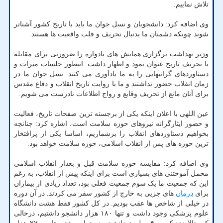
تلاش نماییم.
وی اضافه کرد: دانشجویان و نسل جوان ما باید با تاریخ کشور آشناتر
شوند چونکه دشمنان ما بدنبال تحریف و قلب واقعیت ها هستند.
وزیر بهداشت برگزاری همایش های یادواره را ضرورتی برای مقابله
با تحریف تاریخ عنوان نمود و اظهار داشت: اینطور جلسات میراث و
دستاوردهای گرانبهایی را به ما یادآوری می کنند. نسل جوان ما در
زمان انقلاب حضور نداشتند و ما با روایت تاریخ انقلاب و دفاع مقدس
برای آنان مانع از تحریف وقایع و رواج اطلاعات نادرست می شویم.
عین اللهی با اعلان اینکه یکی از برجسته ترین صفحات تاریخ، فعالیت
و حضور ایثارگرانه نیروهای حوزه سلامت است، اشاره کرد: چنانچه
بخواهیم دستاوردهای انقلاب را برشماریم، اساسا یکی از پرافتخار
ترین حوزه های پس از انقلاب اسلامی، حوزه سلامت خواهد بود.
وی اضافه کرد: مقایسه حوزه سلامت قبل و بعداز انقلاب اسلامی
محمل آموختنی های بسیاری است برای اینکه پیش از انقلاب، به رغم
این که جمعیت ما یک سوم جمعیت فعلی بود، تعداد زیادی از بیماران
برای
درمان
های جزیی به خارج از کشور سفر می کردند. در آن دوره
در خیلی از شاخص ها عقب بودیم. در کل کشور فقط هشت دانشگاه
علوم پزشکی وجود داشت و تنها ۱۸۰ هزار دانشجو داشتیم، درحالی