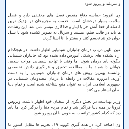
و سربلند و پیروز شود.
وی افزود: حماسه دفاع مقدس فصل های مختلفی دارد و فصل
سلامت بسیار درخشان است. خدمت به مجروحان در نزدیک ترین
فاصله از خط آتش جز با ایثار و فداکاری میسر نمی شد. این رشادت
ها باید در قالب فیلم، مستند و سریال به تصویر کشیده شود تا نسل
جوان بتوانند تجسم کنند و بیشتر با آنا آشنا گردند.
عین اللهی درباب درمان جانبازان شیمیایی اظهار داشت: در هیچکدام
از دانشکده های پزشکی آموزش داده نشده بود که جانبازان شیمیایی
چگونه باید درمان شوند اما وقتی با تهاجم شیمیایی مواجه شدیم،
جوانان دانشمند ما با مطالعه، تحقیق و فراگیری دانش تخصصی
توانستند بهترین روش های درمان جانبازان شیمیایی را به دست
آورند. امروزه مقالات در رابطه با درمان مصدومان شیمیایی در
جمهوری اسلامی ایران به عنوان منبع شناخته شده است و تمام دنیا
به آن استناد می کنند.
وزیر بهداشت در بخش دیگری از سخنان خود اظهار داشت: ویروس
کرونا در همه دنیا فراگیر شد و تمام مردم دنیا را درگیر کرد اما باید
دید که کدام کشور توانست به خوبی با آن روبرو شود.
وی اضافه کرد: در همه گیری کووید ۱۹، تحریم ها مقابل کشور ما