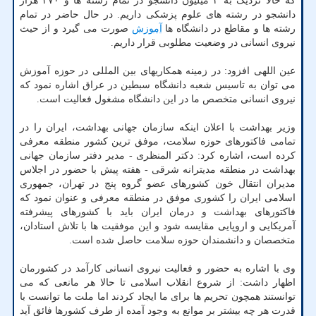
که حالا نزدیک به ۴ میلیون دانشجو در تمام رشته ها و ۲۷۰ هزار
دانشجو در رشته های علوم پزشکی داریم. در حال حاضر در تمام
رشته ها و مقاطع در دانشگاه ها
آموزش
صورت می گیرد و از حیث
نیروی انسانی در وضعیت مطلوبی قرار داریم.
عین اللهی افزود: در زمینه همکاریهای بین المللی در حوزه آموزش
می توان به تاسیس شعبه دانشگاه سبطین در عراق اشاره نمود که
نیروی انسانی متخصص ما در این دانشگاه مشغول فعالیت است.
وزیر بهداشت با اعلان اینکه سازمان جهانی بهداشت، ایران را در
تمامی فاکتورهای حوزه سلامت، موفق ترین کشور منطقه معرفی
کرده است، اشاره کرد: دکتر المنظری - مدیر دفتر سازمان جهانی
بهداشت در منطقه مدیترانه شرقی - هفته پیش با حضور در اجلاس
مدیران انتقال خون کشورهای عضو گروه پنج در تهران، جمهوری
اسلامی ایران را کشوری موفق در منطقه معرفی و عنوان نمود که
فاکتورهای بهداشت و درمان ایران باید با کشورهای پیشرفته
آمریکایی و اروپایی مقایسه شود و این موفقیت ها با تلاش استادان،
متخصصان و دانشمندان حوزه سلامت حاصل شده است.
وی با اشاره به حضور و فعالیت نیروی انسانی کارآمد در کشورمان
اظهار داشت: از شروع انقلاب اسلامی تا حالا هر مانعی که می
توانستند همچون تحریم ها برای ما ایجاد کردند اما ملت ما توانست با
قدرت هر چه بیشتر بر موانع به وجود آمده از طرف کشورها فائق آید