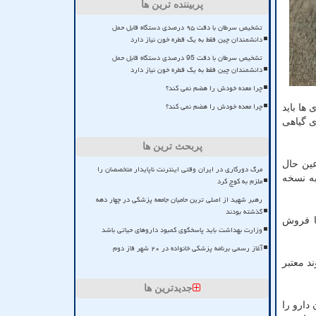
پربیننده ترین ها
تشخیص سرطان با دقت ۹۵ درصدی دستگاه قابل حمل
دانشمندان چین فقط به یک قطره خون نیاز دارد
تشخیص سرطان با دقت 95 درصدی دستگاه قابل حمل
دانشمندان چین فقط به یک قطره خون نیاز دارد
چرا معده خودش را هضم نمی کند؟
چرا معده خودش را هضم نمی کند؟
ها باید
 گیاهی
پربحث ترین ها
عین حال
مرگ دورکاری در ایران وقتی اینترنت ناپایدار متخصصان را
احتیاج به نسخه
ملزم به کوچ کرد
رهبر شهید از اصلی ترین حامیان جامعه پزشکی در چهار دهه
گذشته بودند
ا فروش
وزارت بهداشت باید پاسخگوی کمبود داروهای حیاتی باشد
آغاز رسمی برنامه پزشکی خانواده در ۲۰ شهر فاز دوم
د معتبر
جدیدترین ها
دارو را