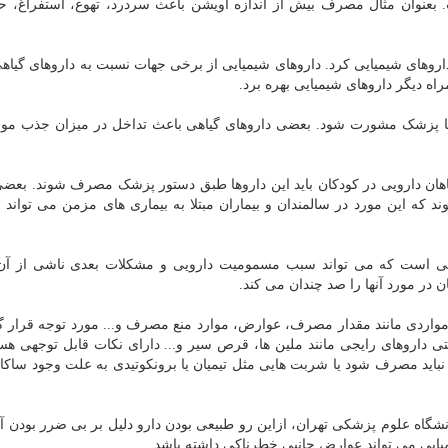
ت. بعنوان مثال مصرف بیش از اندازه آویشن باعث سردرد، تهوع، استفراغ،
 داروهای شیمیایی کرد. داروهای شیمیایی از برخی جهات نسبت به داروهای گیاه
اه دیگر داروهای شیمیایی بهره برد.
ی با پزشک مشورت شود. بعضی داروهای گیاهی باعث تداخل در میزان جذب موا
هان دارویی در کودکان باید این داروها طبق دستور پزشک مصرف شوند. بعضی
 که این مورد در سالمندان و بیماران مبتلا به بیماری های مزمن می تواند
ً رایجی است که می تواند سبب مسمومیت دارویی و مشکلات بعدی ناشی از آ
ر مورد آنها را صد چندان می کند.
مواردی مانند مقدار مصرف، عوارض، موارد منع مصرف و... مورد توجه قرار گی
روهای رایجی مانند ملین ها، قرص سیر و... دارای نکات قابل توجهی هستند
اید مصرف شود یا شربت هایی مثل تیمیان یا برونکوتیدی به علت وجود ساکارو
گاه علوم پزشکی تهران، ازاین رو طبیعی بودن دارو دلیل بر بی ضرر بودن 
میایی می تواند عوارض جانبی خطرناکی داشته باشد.