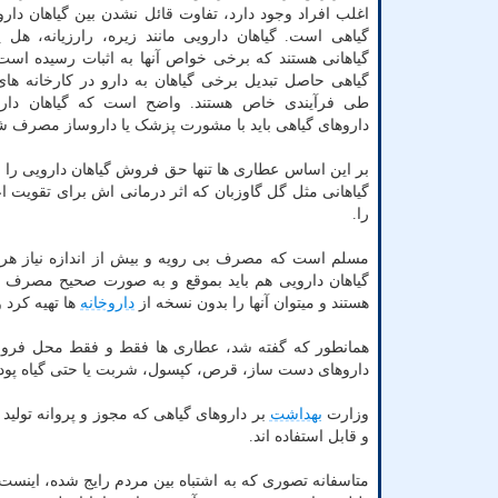
اغلب افراد وجود دارد، تفاوت قائل نشدن بین گیاهان دارو
گیاهی است. گیاهان دارویی مانند زیره، رارزیانه، هل یا
گیاهانی هستند که برخی خواص آنها به اثبات رسیده است،
گیاهی حاصل تبدیل برخی گیاهان به دارو در کارخانه ها
طی فرآیندی خاص هستند. واضح است که گیاهان دارو
داروهای گیاهی باید با مشورت پزشک یا داروساز مصرف ش
بر این اساس عطاری ها تنها حق فروش گیاهان دارویی را دار
گیاهانی مثل گل گاوزبان که اثر درمانی اش برای تقویت ا
را.
مسلم است که مصرف بی رویه و بیش از اندازه نیاز هر ن
هستند و میتوان آنها را بدون نسخه از
داروخانه
ها تهیه کرد و
همانطور که گفته شد، عطاری ها فقط و فقط محل فروش 
داروهای دست ساز، قرص، کپسول، شربت یا حتی گیاه پودر 
وزارت
بهداشت
بر داروهای گیاهی که مجوز و پروانه تولید 
و قابل استفاده اند.
متاسفانه تصوری که به اشتباه بین مردم رایج شده، اینست ک