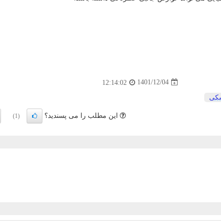
1401/12/04
12:14:02
كی
این مطلب را می پسندید؟
(1)