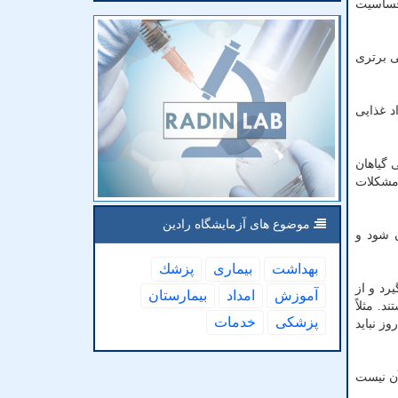
 حساسیت
ی برتری
د غذایی
 گیاهان
 مشکلات
موضوع های آزمایشگاه رادین
ن شود و
بهداشت
بیماری
پزشك
رد و از
آموزش
امداد
بیمارستان
. مثلاً
پزشكی
خدمات
ز نباید
آن نیست