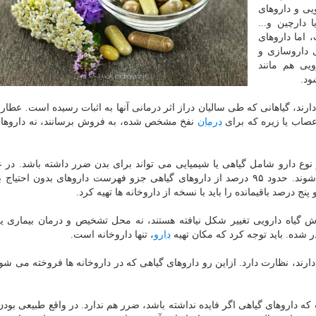
یی و داروهای
 دارچین و...
 اما داروهای
ی داروسازی و
یی هم مانند
ود.
ند، گیاهانی که طی سالیان دراز اثر درمانی آنها به اثبات رسیده است. عطاری 
عصاب یا زیره که برای
درمان
نفخ مشخص شده، به فروش برسانند، نه داروهای
وع دارو شامل گیاهی یا شیمیایی می تواند برای بدن ضرر داشته باشد. در 
گیاهان دارویی هم باید بموقع و به صورت صحیح مصرف شوند. حدود ۹۵ درصد از داروهای گیاهی جزو فهرست داروهای بدون 
 پنج درصد باقیمانده را باید با نسخه از داروخانه ها تهیه کرد.
گیاه دارویی تغییر شکل نیافته هستند، نه محل تشخیص و درمان بیماری ی
شده. باید توجه کرد که مکان تهیه
دارو
، تنها داروخانه است.
دارند، نظارت دارد. ازاین رو داروهای گیاهی که در داروخانه ها فروخته می شون
ه داروهای گیاهی اگر فایده نداشته باشد، ضرر هم ندارد. در واقع طبیعی بودن 