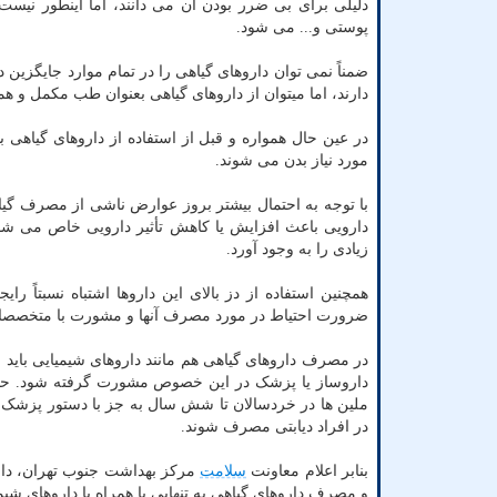
دلیلی برای بی ضرر بودن آن می دانند، اما اینطور نیس
پوستی و... می شود.
ضمناً نمی توان داروهای گیاهی را در تمام موارد جایگزین
دارند، اما میتوان از داروهای گیاهی بعنوان طب مکمل و همر
در عین حال همواره و قبل از استفاده از داروهای گیاه
مورد نیاز بدن می شوند.
با توجه به احتمال بیشتر بروز عوارض ناشی از مصرف گیا
دارویی باعث افزایش یا کاهش تأثیر دارویی خاص می شوند
زیادی را به وجود آورد.
همچنین استفاده از دز بالای این داروها اشتباه نسبتا
ضرورت احتیاط در مورد مصرف آنها و مشورت با متخصصان د
در مصرف داروهای گیاهی هم مانند داروهای شیمیایی باید 
داروساز یا پزشک در این خصوص مشورت گرفته شود. حتی دا
ملین ها در خردسالان تا شش سال به جز با دستور پزشک نب
در افراد دیابتی مصرف شوند.
بنابر اعلام معاونت
سلامت
مرکز بهداشت جنوب تهران، دانش
و مصرف داروهای گیاهی به تنهایی یا همراه با داروهای شی