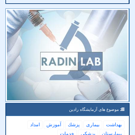
موضوع های آزمایشگاه رادین
بهداشت
بیماری
پزشك
آموزش
امداد
بیمارستان
پزشكی
خدمات