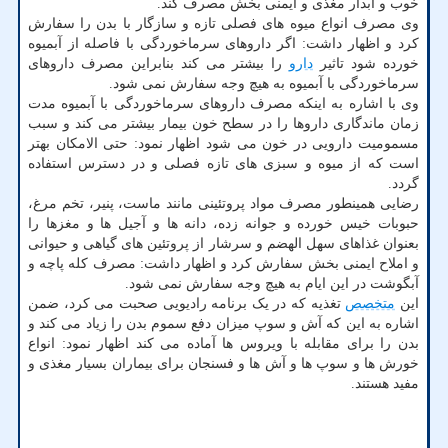
خوب و آبدار مغذی و ایمنی بخش مصرف کند.
وی مصرف انواع میوه های فصلی تازه و سازگار با بدن را سفارش
کرد و اظهار داشت: اگر داروهای سرماخوردگی با فاصله از آبمیوه
خورده شود تاثیر
دارو
را بیشتر می کند بنابراین مصرف داروهای
سرماخوردگی با آبمیوه به هیچ وجه سفارش نمی شود.
وی با اشاره به اینکه مصرف داروهای سرماخوردگی با آبمیوه مدت
زمان ماندگاری داروها را در سطح خون بیمار بیشتر می کند و سبب
مسمومیت دارویی در خون می شود اظهار نمود: حتی الامکان بهتر
است که از میوه و سبزی های تازه فصلی و در دسترس استفاده
گردد.
رضایی همینطور مصرف مواد پروتئینی مانند ماست، پنیر، تخم مرغ،
حبوبات خیس خورده و جوانه زده، دانه ها و آجیل ها و مغزها را
بعنوان غذاهای سهل الهضم و سرشار از پروتئین های گیاهی و حیوانی
و املاح ایمنی بخش سفارش کرد و اظهار داشت: مصرف کله پاچه و
آبگوشت در این ایام به هیچ وجه سفارش نمی شود.
این
متخصص
تغذیه که در یک برنامه رادیویی صحبت می کرد، ضمن
اشاره به این که آش و سوپ میزان دفع سموم بدن را زیاد می کند و
بدن را برای مقابله با ویروس ها آماده می کند اظهار نمود: انواع
خورش ها و سوپ ها و آش ها و فسنجان برای بیماران بسیار مغذی و
مفید هستند.