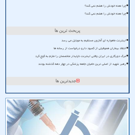
چرا معده خودش را هضم نمی کند؟
چرا معده خودش را هضم نمی کند؟
پربحث ترین ها
اینترنت ماهواره ای آمازون مستقیم به موبایل می رسد
انتقاد بیماران هموفیلی از کمبود دارو درخواست از رسانه ها
مرگ دورکاری در ایران وقتی اینترنت ناپایدار متخصصان را ملزم به کوچ کرد
رهبر شهید از اصلی ترین حامیان جامعه پزشکی در چهار دهه گذشته بودند
جدیدترین ها