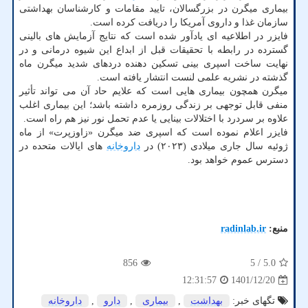
بیماری میگرن در بزرگسالان، تایید مقامات و کارشناسان بهداشتی
سازمان غذا و داروی آمریکا را دریافت کرده است.
فایزر در اطلاعیه ای یادآور شده است که نتایج آزمایش های بالینی
گسترده در رابطه با تحقیقات قبل از ابداع این شیوه درمانی و در
نهایت ساخت اسپری بینی تسکین دهنده دردهای شدید میگرن ماه
گذشته در نشریه علمی لنست انتشار یافته است.
میگرن همچون بیماری هایی است که علایم حاد آن می تواند تأثیر
منفی قابل توجهی بر زندگی روزمره داشته باشد؛ این بیماری اغلب
علاوه بر سردرد با اختلالات بینایی یا عدم تحمل نور نیز هم راه است.
فایزر اعلام نموده است که اسپری ضد میگرن «زاوزپرت» از ماه
ژوئیه سال جاری میلادی (۲۰۲۳) در
داروخانه
های ایالات متحده در
دسترس عموم خواهد بود.
منبع:
radinlab.ir
856
/ 5
5.0
1401/12/20
12:31:57
تگهای خبر:
بهداشت
,
بیماری
,
دارو
,
داروخانه