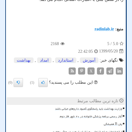
منبع:
radinlab.ir
2168
/ 5
5.0
1399/05/20
22:42:05
تگهای خبر:
آموزش
,
استاندارد
,
امداد
,
بهداشت
X
این مطلب را می پسندید؟
(0)
(1)
تازه ترین مطالب مرتبط
وزارت بهداشت باید پاسخگوی کمبود داروهای حیاتی باشد
آغاز رسمی برنامه پزشکی خانواده در ۲۰ شهر فاز دوم
پلن B همیشگی
ارائه خدمات ویژه بازتوانی به زائران اربعین در موکب ۱۰۹۲