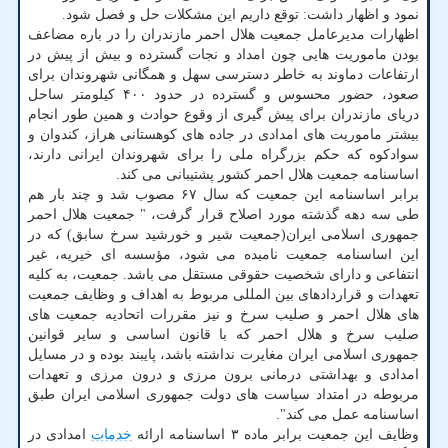
نمود و اظهار داشت: توقع داریم این مشکلات حل و فصل شود.
اظهارات مدیرعامل جمعیت هلال احمر مازندران را در باره مضاعف
بودن ماموریت هایی چون امداد و نجات گسترده و بیش از پیش در
ارتفاعات دماوند به خاطر دسترسی سهل و همگانی شهروندان برای
صعود، حضور محسوس و گسترده در حدود ۴۰۰ کیلومتر ساحل
دریای مازندران برای پیش گیری از وقوع حوادث و همین طور انجام
بیشتر ماموریت های امدادی در جاده های کوهستانی هراز، کندوان و
سوادکوه که حکم بزرگراه ملی را برای شهروندان ایرانی دارند،
اساسنامه جمعیت هلال احمر کشور پشتیبانی می کند.
برابر اساسنامه این جمعیت که سال ۶۷ مصوب شد و چند بار هم
طی سه دهه گذشته مورد اصلاح قرار گرفت، " جمعیت هلال احمر
جمهوری اسلامی ایران(جمعیت شیر و خورشید سرخ سابق) که در
این اساسنامه جمعیت نامیده می شود، مؤسسه ای خیریه، غیر
انتفاعی و دارای شخصیت حقوقی مستقل می باشد. جمعیت، به کلیه
تعهدات و قراردادهای بین المللی مربوط به اهداف و وظایف جمعیت
های هلال احمر و صلیب سرخ و نیز مقررات اتحادیه جمعیت های
صلیب سرخ و هلال احمر که با قانون اساسی و سایر قوانین
جمهوری اسلامی ایران مغایرت نداشته باشد، پایبند بوده و در مسایل
امدادی و بهداشتی درمانی برون مرزی و درون مرزی و تعهدات
مربوطه در امتداد سیاست های دولت جمهوری اسلامی ایران طبق
اساسنامه عمل می کند".
وظایف این جمعیت برابر ماده ۳ اساسنامه ارائه
خدمات
امدادی در