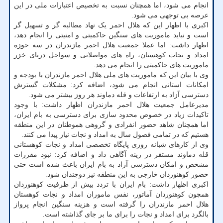
انجام می شود، اما همچنان نسبت به تخصیص اعتبارات ملی در این
عرصه بی توجهی می شود.
اکبری با اظهار این که هلال احمر یک نهاد مطالبه گر و تسهیل گر
است و نباید ماموریت های سنگین حاکمیتی و امنیتی را انجام دهد،
اظهار داشت: اما عملا جمعیت هلال احمر مازندران در سه حوزه
امداد و نجات کوهستان، راه های مواصلاتی و سواحل دریای خزر
ماموریت های حاکمیتی را انجام می دهد.
وی با بیان این که ماموریت های ملی هلال احمر مازندران با بودجه و
امکانات استانی انجام می شود، اضافه کرد: مشکلات گسترش
دسترسی آزاد به ارتفاعات و قله دماوند هر روز بیشتر می شود.
مدیرعامل جمعیت هلال احمر مازندران اظهار داشت: با وجود
تاکیدات زیاد در خصوص محدود سازی برای دسترسی به بام ایران،
اما همچنان شاهد حضور انفرادی و گروهی هموطنان در این منطقه
هستیم که در تمامی فصول سال به امداد و نجات نیاز پیدا می کنند.
وی از کارهای شبانه روزی پایگاه تخصصی امداد و نجات کوهستانی
قله دماوند مستقر در رینه آگاهی داد و اضافه کرد: نبود مقررات
مشخص و امکان دسترسی آزاد به بام ایران باعث شده است حتی
حضور کوهنوردان خارجی به این منطقه نیز دوچندان شود.
اکبری اظهار داشت: بام ایران با تردد بیش از ظرفیت کوهنوردان
همچون کوهنوردان آماتور، نفس ماموران امداد و نجات کوهستان
هلال احمر مازندران را گرفته است و هزینه سنگین انجام پرواز
بالگرد برای امداد و نجات را برای ما بر جای گذاشته است.