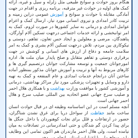
هنگام بروز حوادث و سوانح طبیعی مثل زلزله و سیل و غیره، ارائه
کمک های اولیه در حوادث غیر مترقبه، برنامه ریزی و اقدام در جهت
آمادگی مقابله با حوادث و سوانح و
آموزش
عمومی دراین زمینه و
تربیت کادر امدادی و نیروی انسانی مورد نیاز، ارسال کمک و اعزام
عوامل امدادی و درمانی به سایر کشورها در صورت لزوم، کمک به
امر توانبخشی و ارائه خدمات اجتماعی درجهت تسکین آلام آوارگان،
پناهندگان، مرضی و معلولین و ایجاد حس تعاون، تفاهم، دوستی و
نیکوکاری بین مردم، تلاش درجهت تسکین آلام بشری و کمک به امر
سلامت جامعه و دفاع از ارزش های انسانی و کوشش در جهت
برقراری دوستی و تفاهم متقابل و صلح پایدار میان ملت ها، اداره
امورجوانان جمعیت و توسعه مشارکت جوانان درتصمیم گیری ها و
کارهای مربوط به آنها و تربیت و آموزش جوانان مذکور بمنظور آماده
ساختن آنان درانجام خدمات امدادی و عام المنفعه و کمک به تهیه
دارو و وسایل و تجهیزات پزشکی مورد نیاز مراکز بهداشتی، درمانی
و آموزشی کشور با موافقت وزارت
بهداشت
و با همکاری هلال احمر
و صلیب سرخ جهانی عضو اتحادیه بین المللی صلیب سرخ و هلال
احمر جهانی است.
آنچه مسلم است در این اساسنامه وظیفه ای در قبال حوادث انسان
ساخت مانند
حفاظت
از سواحل دریا برای غرق نشدن شناگران،
حضور در ارتفاعات و قلل برای نجات کوهنوردان یا داخل جنگل ها
برای پیدا کردن گم شدگان و حتی امدادرسانی در تصادفات به میان
نیامده است، ولی هلال احمر مازندران هم اکنون تمامی این وظایف
را در سطح ملی با اعتبارات استانی انجام می دهد.