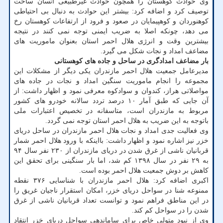
وی حوادث کوهستان را همچون حوادث غیرطبیعی انسان ساخت
توصیف کرد و اضافه کرد: بیشتر این حوادث به دنبال بی احتیاطی
کوهنوردان و کوهپیمایان در صعود و فرود از ارتفاعات کوهستان رخ
می دهد، چونکه اصلا به ضریب ایمنی توجه نمی کنند در نتیجه
بیشترین وقت و انرژی هلال احمر استان بعنوان ماموریت های
مضاعف امداد و نجات شکل می گیرد.
بار مضاعف امدادگری در ساحل و جاده های کوهستانی
مدیرعامل جمعیت هلال احمر مازندران یکی دیگر از مشکلات این
مجموعه را انجام ماموریت سنگین امداد و نجات در جاده های
مواصلاتی هراز، کندوان و سوادکوه معرفی نمود و اظهار داشت: از
آن جایی که طبق آمار ۱۰ درصد تردد سالانه خودرو های کشور
مربوط به مازندران است، متاسفانه در تخصیص اعتبارات ملی
باتوجه به این ضریب به هلال احمر استان توجه نمی گردد.
وی فعالیت جدی امداد و نجات هلال احمر مازندران در ساحل دریای
خزر نیز اشاره نمود و اظهار داشت: بااینکه با ورود هلال احمر شمار
قربانیان ناشی از غرق شدن در دریای مازندران از ۲۳۰ نفر سال ۹۴
به ۲۹ نفر در سال ۱۳۹۸ کم شد، اما بار سنگینی برای تحقق این
کاهش بر دوش جمعیت هلال احمر بوده است.
اکبری اضافه کرد: هلال احمر مازندران با شناسایی ۳۷۶ نقطه
ممنوعه شنا در سواحل دریای خزر، امکان استقرار ناجیان غریق را
در این مناطق فراهم نمود و توانست تعداد قربانیان ناشی از غرق
شدن را در سواحل کم کند.
وی از نبود متولی خاص برای ساماندهی سواحل دریای خزر انتقاد