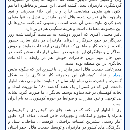
گردشگری مازندران تبدیل گشته است. این مسیر پرمخاطره اما هم
اکنون هیچ متولی مشخصی ندارد و در این خلاء مدیریتی و نبود
چارچوب های تعریف شده، هلال احمر مازندران تبدیل به تنها متولی
جمع کردن نتایج منفی آن شده است، وضعیتی که بگفته مدیرعامل
این مجموعه مضاعف است و هزینه سنگینی هم در بر دارد.
دکتر مجتبی اکبری که امروز دوشنبه به مناسبت گرامیداشت روز
خبرنگار در جمع خبرنگاران ایرنای مازندران در دفتر ساری حضور
یافت، از حجم کار مضاعفی که نجاتگری در ارتفاعات دماوند بر دوش
امداگران و نجاتگران این جمعیت در استان قرار داده سخن گفت. در
عین حال مهم ترین خاطرات خوبش هم در رابطه با اقدامات
نجاتگری در این منطقه بوده است.
مدیرعامل جمعیت هلال احمر مازندران با تشریح این که چگونه بخش
امداد
و نجات کوهستان این مجموعه کار نجاتگری را به شکل
گسترده و فشرده طی تمام ایام سال در دماوند انجام می دهد، اظهار
داشت: این که در کمتر از یک هفته گذشته ۱۸۰ ماموریت امداد و
نجات کوهستان در قله دماوند توسط نجاتگران ما صورت گیرد، نشانه
بی توجهی و نبود مقررات و ضوابط در حوزه کوهنوردی به بام ایران
است.
وی با اظهار این نکته که در همه جای دنیا کوهنوردی و کوهپیمایی
همراه با مجوز و امکانات و تجهیزات خاص است، اضافه کرد: طبق
آمار رسمی بیشترین عملیات ترافیکی، کوهستان، ساحلی، سیل و
آبگرفتگی های کشور در مازندران و توسط جمعیت هلال احمر استان