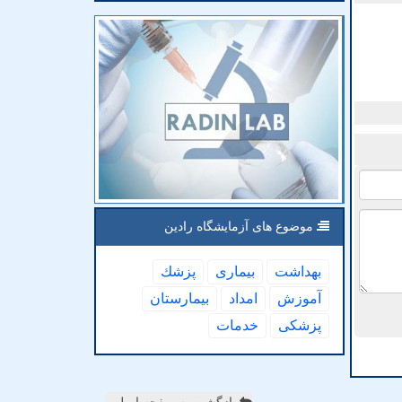
موضوع های آزمایشگاه رادین
بهداشت
بیماری
پزشك
آموزش
امداد
بیمارستان
پزشكی
خدمات