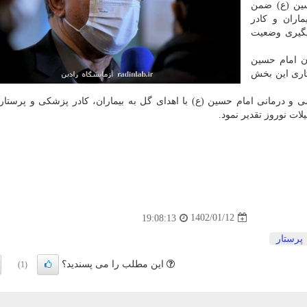
سین (ع) ضمن
ماران و کادر
یگیری وضعیت
ن امام حسین
تاری این بخش
موزشی و درمانی امام حسین (ع) با اهدای گل به بیماران، کادر پزشکی و پرست
ات نوروز تقدیر نمود.
1402/01/12
19:08:13
پرستار
این مطلب را می پسندید؟
(1)