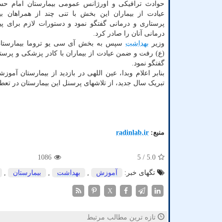
حوادث ترافیکی و اورژانس عمومی بیمارستان امام ح
عیادت از بیماران این بخش با تنی چند از همراهان بی
پرستاری و درمانی گفتگو نمود و دستورات لازم برای پ
درمانی آنان را صادر کرد.
وزیر
بهداشت
سپس به بخش آی سی یو تروما بیمارستا
(ع) رفت و ضمن عیادت از بیماران با کادر پزشکی و پرس
گفتگو نمود.
بنابر اعلام وبدا، عین اللهی در بازدید از بیمارستان آ
تبریک سال جدید، از تلاشهای پرسنل این بیمارستان در تعطیل
منبع:
radinlab.ir
1086
/ 5
5.0
تگهای خبر:
آموزش
,
بهداشت
,
بیمارستان
,
X
تازه ترین مطالب مرتبط