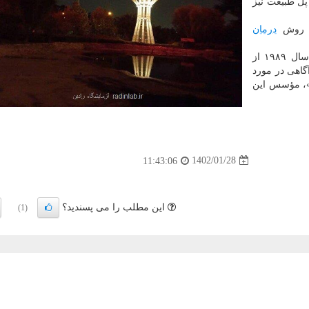
 پل طبیعت نیز
دی روش
درمان
بنا براعلام سایت شهر، روز جهانی بیماران هموفیلی از سال ۱۹۸۹ از
گاهی در مورد
ل»، مؤسس این
1402/01/28
11:43:06
این مطلب را می پسندید؟
(1)