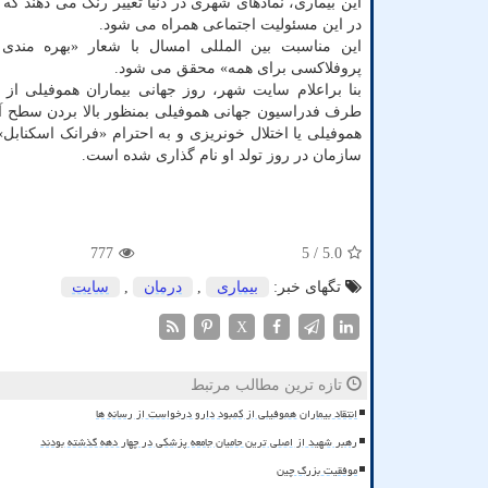
این بیماری، نمادهای شهری در دنیا تغییر رنگ می دهند که
در این مسئولیت اجتماعی همراه می شود.
این مناسبت بین المللی امسال با شعار «بهره من
پروفلاکسی برای همه» محقق می شود.
طرف فدراسیون جهانی هموفیلی بمنظور بالا بردن سطح آ
هموفیلی یا اختلال خونریزی و به احترام «فرانک اسکناب
سازمان در روز تولد او نام گذاری شده است.
777
/ 5
5.0
تگهای خبر:
بیماری
,
درمان
,
سایت
X
تازه ترین مطالب مرتبط
انتقاد بیماران هموفیلی از کمبود دارو درخواست از رسانه ها
رهبر شهید از اصلی ترین حامیان جامعه پزشکی در چهار دهه گذشته بودند
موفقیت بزرگ چین