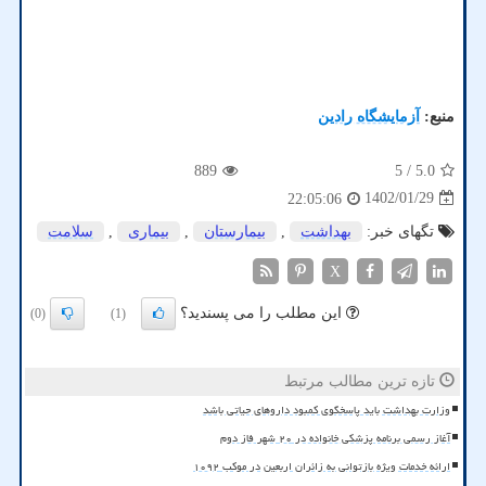
منبع:
آزمایشگاه رادین
889
/ 5
5.0
1402/01/29
22:05:06
تگهای خبر:
بهداشت
,
بیمارستان
,
بیماری
,
سلامت
X
این مطلب را می پسندید؟
(0)
(1)
تازه ترین مطالب مرتبط
وزارت بهداشت باید پاسخگوی کمبود داروهای حیاتی باشد
آغاز رسمی برنامه پزشکی خانواده در ۲۰ شهر فاز دوم
ارائه خدمات ویژه بازتوانی به زائران اربعین در موکب ۱۰۹۲