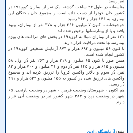
نفر رسید.
متاسفانه در طول ۲۴ ساعت گذشته، یک نفر از بیماران کووید۱۹ در
کشور جان خودرا از دست داده است و مجموع جان باختگان این
بیماری، به ۱۴۶ هزار و ۲۶۳ رسید.
خوشبختانه تا کنون ۷ میلیون ۳۶۶ هزار و ۳۷۸ نفر از بیماران، بهبود
یافته و یا از بیمارستانها ترخیص شده اند.
۱۲۱ نفر از بیماران مبتلا به کووید۱۹ در بخش های مراقبت های ویژه
بیمارستانها تحت مراقبت قرار دارند.
تا کنون ۵۶ میلیون و ۶۹۳ هزار و ۸۷۴ آزمایش تشخیص کووید۱۹ در
کشور انجام شده است.
همین طور تا کنون ۶۵ میلیون و ۲۱۹ هزار و ۲۶۳ نفر دُز اول، ۵۸
میلیون و ۶۱۵ هزار و ۱۴۵ نفر دُز دوم و ۳۱ میلیون و ۷۰۰ هزار و ۸۳
نفر، دُز سوم و بالاتر واکسن کرونا را تزریق کرده اند و مجموع
واکسن های تزریق شده در کشور به ۱۵۵ میلیون و ۵۳۴ هزار و ۴۹۱
دُز رسید.
هم اکنون ۰ شهرستان وضعیت قرمز، ۰ شهر در وضعیت نارنجی، ۶۵
شهر در وضعیت زرد و ۳۸۳ شهر کشور نیز در وضعیت آبی قرار
دارند.
منبع:
آزمایشگاه رادین