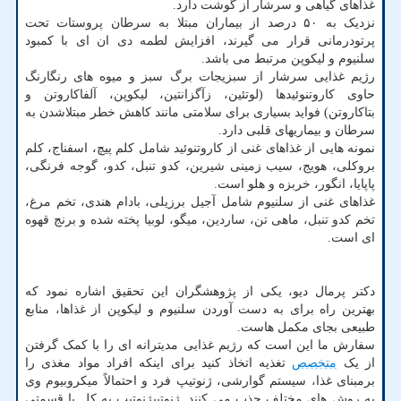
غذاهای گیاهی و سرشار از گوشت دارد.
نزدیک به ۵۰ درصد از بیماران مبتلا به سرطان پروستات تحت
پرتودرمانی قرار می گیرند، افزایش لطمه دی ان ای با کمبود
سلنیوم و لیکوپن مرتبط می باشد.
رژیم غذایی سرشار از سبزیجات برگ سبز و میوه های رنگارنگ
حاوی کاروتنوئیدها (لوتئین، زآگزانتین، لیکوپن، آلفاکاروتن و
بتاکاروتن) فواید بسیاری برای سلامتی مانند کاهش خطر مبتلاشدن به
سرطان و بیماریهای قلبی دارد.
نمونه هایی از غذاهای غنی از کاروتنوئید شامل کلم پیچ، اسفناج، کلم
بروکلی، هویج، سیب زمینی شیرین، کدو تنبل، کدو، گوجه فرنگی،
پاپایا، انگور، خربزه و هلو است.
غذاهای غنی از سلنیوم شامل آجیل برزیلی، بادام هندی، تخم مرغ،
تخم کدو تنبل، ماهی تن، ساردین، میگو، لوبیا پخته شده و برنج قهوه
ای است.
دکتر پرمال دیو، یکی از پژوهشگران این تحقیق اشاره نمود که
بهترین راه برای به دست آوردن سلنیوم و لیکوپن از غذاها، منابع
طبیعی بجای مکمل هاست.
سفارش ما این است که رژیم غذایی مدیترانه ای را با کمک گرفتن
از یک
متخصص
تغذیه اتخاذ کنید برای اینکه افراد مواد مغذی را
برمبنای غذا، سیستم گوارشی، ژنوتیپ فرد و احتمالاً میکروبیوم وی
به روش های مختلف جذب می کنند. ژنوتیپژنوتیپ به کل یا قسمتی