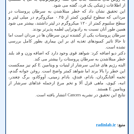
از اطلاعات ژنتیکی یک فرد، گفته می شود.
این تحقیق نشان داد که خطر مبتلاشدن به سرطان پروستات در
مردانی که سطوح لیکوپن کمتر از ۰.۲۵ میکروگرم در میلی لیتر و
سطح سلنیوم کمتر از ۱۲۰ میکروگرم در لیتر داشتند، بیشتر می شود
همین طور آنان نسبت به رادیوتراپی لطمه پذیرتر بودند.
سرطان پروستات یکی از کشنده ترین سرطان ها در مردان است اما
تا حالا تاثیر کمبودهای تغذیه ای بر این بیماری بطور کامل بررسی
نشده است.
دکتر دیو اضافه کرد: شواهد قوی وجود دارد که اضافه وزن و قد بلند
خطر مبتلاشدن به سرطان پروستات را بیشتر می کند.
البته رژیم های غذایی سرشار از لبنیات و ویتامین E کم نیز ممکنست
این خطر را بالا برند اما شواهد کمتر واضح است. روغن جوانه گندم،
تخمه آفتابگردان، بادام، فندق، بادام زمینی، آووکادو، برگ چغندر،
انبه، کیوی، ماهی قزل آلا و تخم مرغ ازجمله غذاهای سرشار از
ویتامین E هستند.
نتایج این تحقیق در نشریه Cancers انتشار یافته است.
منبع:
radinlab.ir