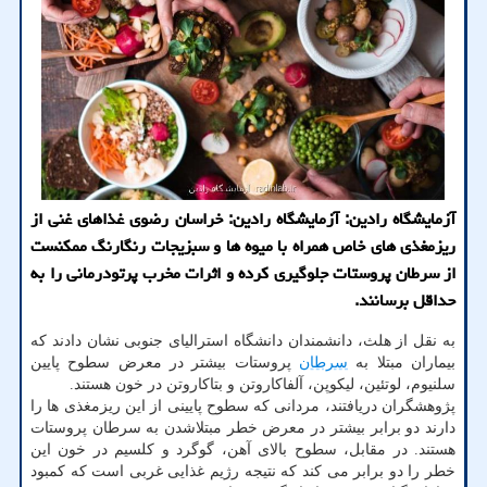
آزمایشگاه رادین: آزمایشگاه رادین: خراسان رضوی غذاهای غنی از
ریزمغذی های خاص همراه با میوه ها و سبزیجات رنگارنگ ممکنست
از سرطان پروستات جلوگیری کرده و اثرات مخرب پرتودرمانی را به
حداقل برسانند.
به نقل از هلث، دانشمندان دانشگاه استرالیای جنوبی نشان دادند که
بیماران مبتلا به
سرطان
پروستات بیشتر در معرض سطوح پایین
سلنیوم، لوتئین، لیکوپن، آلفاکاروتن و بتاکاروتن در خون هستند.
پژوهشگران دریافتند، مردانی که سطوح پایینی از این ریزمغذی ها را
دارند دو برابر بیشتر در معرض خطر مبتلاشدن به سرطان پروستات
هستند. در مقابل، سطوح بالای آهن، گوگرد و کلسیم در خون این
خطر را دو برابر می کند که نتیجه رژیم غذایی غربی است که کمبود