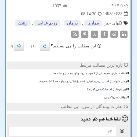
1037
/ 5
5.0
1402/03/22
08:14:30
تگهای خبر:
بیماری
,
درمان
,
رژیم غذایی
,
ژنتیك
X
این مطلب را می پسندید؟
(0)
(1)
تازه ترین مطالب مرتبط
انتقاد بیماران هموفیلی از کمبود دارو درخواست از رسانه ها
رهبر شهید از اصلی ترین حامیان جامعه پزشکی در چهار دهه گذشته بودند
این فرها از کجا نشئت می گیرند؟
موفقیت بزرگ چین
نظرات بینندگان در مورد این مطلب
لطفا شما هم
نظر دهید