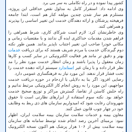
کشور پیدا نموده و در راه تکاملی به سر می برد.
وی ادامه داد: استقرار کامل به مدلول نقص حداقلی این پروژه،
مستلزم هم ساز شدن چندین مولفه کنار هم است، ابتدا جامعه
فرهیخته پزشکان و ارائه دهندگان خدمت این تغییر اساسی را بپذیرند
و همراهی کنند.
وی خاطرنشان کرد: لازم است شرکای کاری، شرط همراهی را
فراهم شدن مقدمات حداکثری ایده آل ندانند و با مقتضیات زمانی و
مکانی خودرا صاحب این تغییر اجتناب ناپذیر بدانند. همین طور نکته
دوم گیرندگان خدمت یا مردم شریف هستند که برای دریافت
خدمات
بهتر و دقیق تر مانند هر فعالیت الکترونیکی در سایر کسب و کارها
زمان معقول را پذیرا باشند و زمان انتظار خدمت مورد نظر را مد
نظر قرار داده و با زمان غیر
استاندارد
سیستم ارائه دهنده خدمت را
تحت فشار قرار ندهند. این مورد نیاز به فرهنگسازی عمومی دارد.
رضایی افزود: اگر بنا به دلایلی با ازدحام در حوزه دریافت خدمت
مواجهیم، این مورد را به روش انجام کار الکترونیکی مرتبط ندانیم و
راه حلش کاستن از تقاضا، گسترش مراکز و توزیع صحیح خدمت
خواهد بود. نکته سوم استفاده از ابزارهای نظارتی است تا حقوق
شهروندان رعایت شود که امیدواریم سازمان های ذی ربط به وظایف
خود در چهار چوب قانون عمل کنند.
معاون بیمه و خدمات سلامت سازمان بیمه سلامت ایران، اظهار
نمود: برمبنای آخرین رصد انجام شده توسط سامانه های سازمان
بیمه سلامت بیش از ۱۰۶ هزار پزشک هم اکنون نسخه الکترونیک