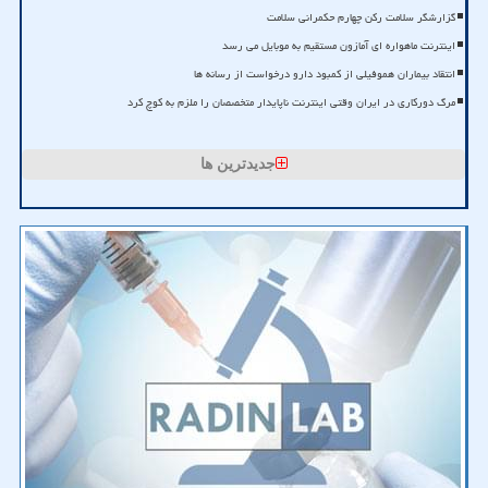
گزارشگر سلامت رکن چهارم حکمرانی سلامت
اینترنت ماهواره ای آمازون مستقیم به موبایل می رسد
انتقاد بیماران هموفیلی از کمبود دارو درخواست از رسانه ها
مرگ دورکاری در ایران وقتی اینترنت ناپایدار متخصصان را ملزم به کوچ کرد
جدیدترین ها