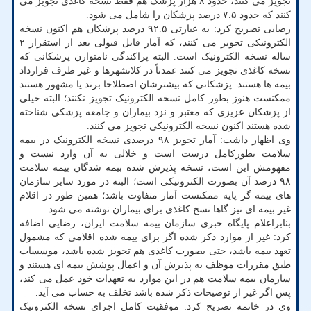
تجویز می کنند، حدود ۸ هزار پزشک هم فقط نسخه کاغذی تجویز می
کنند که حدود ۷.۵ درصد پزشکان را شامل می شود.
رضایی تصریح کرد: به عبارتی ۹۲.۵ درصد پزشکان هم اکنون نسخه
الکترونیکی تجویز می کنند، که آمار قابل قبولی بعد از استقرار ۲
ساله نسخه الکترونیک است. البته پراکندگی نامتوازن پزشکانی که
نسخه کاغذی تجویز می کنند عمدتاً در کلانشهرها و غیر طرف قرارداد
بیمه ها هستند. پزشکانی که بیشترشان اصطلاحا برند یا مشهور هستند
ممکنست هنوز بطور کامل نسخه الکترونیک تجویز نکنند؛ البته خیلی
از پزشکان عزیزی که معتبر و نزد بیماران و جامعه پزشکی شناخته
شده هستند اکنون نسخه الکترونیکی تجویز می کنند.
وی اظهار داشت: آمار تجویز ۹۸ درصدی نسخه الکترونیک در بیمه
سلامت بطورکامل درست است و خلالی به آن وارد نیست و
مفهومش این است، نسخه پذیرش شده بیمه شدگان بیمه سلامت
۹۸ درصد آن بصورت الکترونیکی است؛ البته در مورد سایر سازمان
های بیمه گر پایه ممکنست آمار متفاوت باشد؛ همین طور در اقلام
غیر بیمه ای نیز گاها نسخ کاغذی برای بیماران نوشته می شود.
بنابراعلام پایگاه خبری سازمان بیمه سلامت ایران، رضایی اضافه
کرد: غیر از موارد ذکر شده اگر برای بیمه شده اقلامی که مشمول
تعهد بیمه باشد، حتی بصورت کاغذی هم تجویز شده باشد، موسسات
طبق مقررات موظف به پذیرش آن و اعمال پوشش بیمه ای هستند و
سازمان بیمه سلامت هم در این موارد به تعهدات خود عمل می کند،
پس اگر غیر از توضیحات ذکر شده باشد تخلف به حساب می آید.
وی در خاتمه تصریح کرد: موفقیت کامل اجرای نسخه الکترونیک