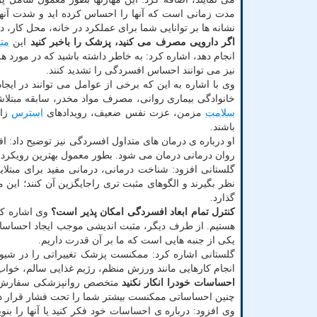
مدت زمانی است که آنها را احساس کرده اید و شدت آنه
نشانه ها بر توانایی شما برای عملکرد در خانه، محل کار، دا
اگر دارویی مصرف می کنید، پزشک را باخبر کنید
این
مت
انجام دهد، اشاره کرد: به خاطر داشته باشید که در مورد ه
نیز می توانند احساس افسردگی را تشدید کنند.
وی با اشاره به این که برخی از عوامل می توانند در ای
خانوادگی بیماری روانی، مصرف مواد مخدر، سابقه مبتلا
سلامت
مزمن، عزت نفس ضعیف، رویدادهای
استرس
زای
باشند.
او درباره ی درمان های متداول افسردگی نیز توضیح داد: ا
روان درمانی درمان می شود. بطور معمول بهترین رویکرد د
گلستانی افزود: شناخت درمانی، درمانی مفید برای مبتلا
نظر بگیرند و الگوهای مثبت تری راجایگزین آن کنند؛ این م
گذارد.
کنترل تمام ابعاد افسردگی امکان پذیر است؟
وی اشاره کرد
هستیم. از طرف دیگر، مثبت اندیشی موجب ایجاد احساسات
یکی از جنبه هایی است که ما بر آن قدرت داریم.
گلستانی اشاره کرد: ممکنست پزشک تغییراتی را در شیوه 
انجام کارهایی مانند ورزش منظم، رژیم غذایی سالم، خواب 
احساسات خودرا انکار نکنید
متخصص روانپزشکی سفارش کرد:
چنین احساساتی ممکنست بیشتر شما را تحت فشار قرار دهد؛
وی افزود: درباره ی احساسات خود فکر کنید یا آنها را بن