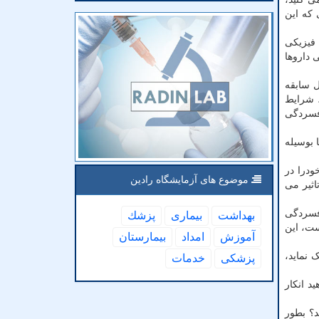
 که این
فیزیکی
 داروها
ل سابقه
، شرایط
فسردگی
 بوسیله
ودرا در
موضوع های آزمایشگاه رادین
اثیر می
افسردگی
بهداشت
بیماری
پزشك
ست، این
آموزش
امداد
بیمارستان
 نماید،
پزشكی
خدمات
د انکار
د؟ بطور