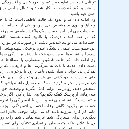
توانایی تشخیص تفاوت بین غم و اندوه عادی و افسردگی
را تشویق کند که دست به کار شوید و بدنبال منابعی برای
خوی خود باشید.
وی ادامه داد: غم و اندوه یک حالت عاطفی است که با ا
و خلق و خوی بد مشخص می شود و یکی از احساسات ا
به حساب می آید؛ این احساس یک واکنش طبیعی به موقع
که ناراحت کننده، دردناک یا ناامید کننده هستند. گا
احساسات می توانند شدیدتر باشند، در صورتیکه در موارد
این عضو هیئت علمی دانشگاه علوم پزشکی شهیدبهشتی اشار
شدید این نشانه ها به مدت دو هفته یا بیشتر بر زندگی شما 
وی ادامه داد: اگر حالت غمگین، مضطرب یا اصطلاحا خال
دست دادن علاقه یا لذت به سرگرمی ها و کارهایی که ز
تمرکز، بی خوابی، بیدار شدن بامداد زود یا پرخوابی، ا
حتی مبادرت به خودکشی، بی قراری و تحریک پذیری، علا
درد مزمن را تجربه کردید، ممکنست تمایل داشته باشید که فق
تشخیص دهید، زودتر می توانید کمک بگیرید و وضعیت خود را
چه زمانی از پزشک کمک بگیریم؟
وی اشاره کرد: اگر برخی (
هفته است که نشانه های غم و اندوه یا افسردگی را تجربه 
خود تماس بگیرید. گاهی اوقات احساس افسردگی نتیجه م
مانند کم کاری تیروئید باشد که می تواند موجب علایم اف
دیگری را برای افسردگی شما عرضه نماید یا شما را به روا
وی با اعلان اینکه متخصصان از تعدادی تکنیک برای تعیین
می نمایند، اضافه کرد: این مهارتها بطور معمول شامل 