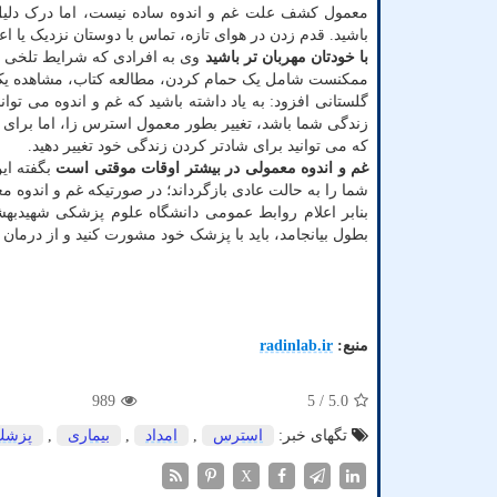
معمول کشف علت غم و اندوه ساده نیست، اما درک دلیل
باشید. قدم زدن در هوای تازه، تماس با دوستان نزدیک یا
با خودتان مهربان تر باشید
وی به افرادی که شرایط تلخی از 
ممکنست شامل یک حمام کردن، مطالعه کتاب، مشاهده یک 
گلستانی افزود: به یاد داشته باشید که غم و اندوه می تواند
زندگی شما باشد، تغییر بطور معمول استرس زا، اما برای ر
که می توانید برای شادتر کردن زندگی خود تغییر دهید.
غم و اندوه معمولی در بیشتر اوقات موقتی است
بگفته ای
شما را به حالت عادی بازگرداند؛ در صورتیکه غم و اندوه
بنابر اعلام روابط عمومی دانشگاه علوم پزشکی شهیدبهش
بطول بیانجامد، باید با پزشک خود مشورت کنید و از درمان ه
منبع:
radinlab.ir
989
/ 5
5.0
تگهای خبر:
استرس
,
امداد
,
بیماری
,
پزشك
X