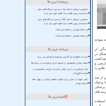
پربیننده ترین ها
تشخیص سرطان با دقت ۹۵ درصدی دستگاه قابل حمل
دانشمندان چین فقط به یک قطره خون نیاز دارد
تشخیص سرطان با دقت 95 درصدی دستگاه قابل حمل
دانشمندان چین فقط به یک قطره خون نیاز دارد
چرا معده خودش را هضم نمی کند؟
چرا معده خودش را هضم نمی کند؟
ه متوجه
دگی، از
پربحث ترین ها
شکل در
اینترنت ماهواره ای آمازون مستقیم به موبایل می رسد
 خودکشی
انتقاد بیماران هموفیلی از کمبود دارو درخواست از رسانه ها
وارشی و
لایم را
مرگ دورکاری در ایران وقتی اینترنت ناپایدار متخصصان را
ملزم به کوچ کرد
ش از چند
رهبر شهید از اصلی ترین حامیان جامعه پزشکی در چهار دهه
با پزشک
گذشته بودند
 پزشکی
ینه های
جدیدترین ها
استفاده
ی کنید،