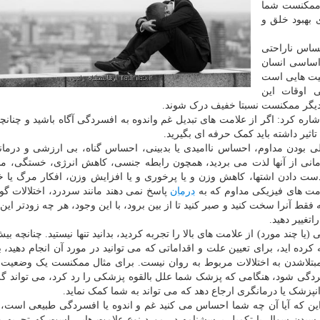
 ممکنست شما
 بهبود خلق و
حساس ناراحتی
ساسی انسان
یت هایی است
هی اوقات این
 دیگر ممکنست نسبتا خفیف درک شوند.
ه کرد: اگر از علامت های تبدیل غم واندوه به افسردگی آگاه باشید و چنانچ
تاثیر داشته باید کمک حرفه ای بگیرید.
ی بودن مداوم، احساس ناامیدی یا بدبینی، احساس گناه، بی ارزشی و درمان
مانی از آنها لذت می بردید، همچون رابطه جنسی، کاهش انرژی، خستگی، م
ز دست دادن اشتها، کاهش وزن و یا پرخوری و یا افزایش وزن، افکار مرگ یا
مت های فیزیکی مداوم که به
درمان
پاسخ نمی دهند مانند سردرد، اختلالات گ
ط آنرا سخت کنید و صبر کنید تا از بین برود، با این وجود، هر چه زودتر این ع
تغییر دهید.
یا چند مورد) از علامت های بالا را تجربه کردید، بدانید تنها نیستید. چنانچه بی
کرده اید، برای تعیین علت و اقداماتی که می توانید در مورد آن انجام دهید، 
بتلاشدن به اختلالات مربوط به روان نیست. برای مثال ممکنست یک وضعیت
سردگی شود، هنگامی که پزشک شما علل بالقوه پزشکی را رد کرد، می تواند گز
نپزشک یا درمانگری ارجاع دهد که می تواند به شما کمک نماید.
 این که آیا آن چه شما احساس می کنید غم و اندوه یا افسردگی طبیعی است، 
پرسیدن سوال یا تکمیل پرسشنامه در مورد نوع علامت هایی است که تجربه م