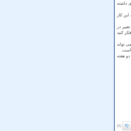
 داشته
این کار
تغییر در
کر کنید
ی تواند
 است.
دو هفته
(0)