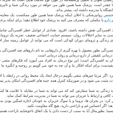
ا چقدر است. پزشک شما همین طور می خواهد در مورد زندگی شما و تاثیری
نشگاه یا مدرسه داشته اید، بیشتر بداند.
خصص
روانپزشکی با اعلان اینکه پزشک شما همین طور ممکنست یک معاینه 
ر
دارو
یا مکملی که مصرف می کنید به پزشک خود اطلاع دهید؛ برای اینکه برخی
جاد افسردگی نقش داشته باشند، افزود: تعدادی از عوامل خطر افسردگی شام
شدن به سایر اختلالات روان، سیستم حمایت اجتماعی ضعیف، تجربه یک تروما
 زندگی و ترومای دوران کودکی است که می توانند از عوامل زمینه ساز ا
فسردگی بطور معمول با بهره گیری از داروهایی به نام داروهای ضد افسردگی یا
رمانی تلفیقی از دارو درمانی و روان درمانی است.
یان به افسردگی است؛ این نوع درمان به افراد می آموزد که فکرهای منفی خ
فیدست برای اینکه افکار ما و آن چه به خود می گوییم بر روحیه و انگیزه ما ت
: اگر مرتبا چیزهای منفی بگوییم درحال ایجاد یک محیط روانی در رابطه با 
 مثبت می شود و در صورتیکه کنترل همه جنبه های افسردگی امکان پذیر نی
زندگی به شما سفارش کند که می تواند به شما در مقابله با علامت ها کمک
کافی و ارتباط با عزیزان می تواند به شما در مدیریت شرایط کمک نماید.
 در بحران ها، تروما و یا سوگ عزیزان به خودتان اجازه غمگین بودن بدهی
 اگر احساس غم و ناراحتی دارید، هیچ گاه مقاومت نکنید.
ویسید؛ بطورمثال آیا به سبب از دست دادن یا یک اتفاق ناخوشایند ناراحت هستی