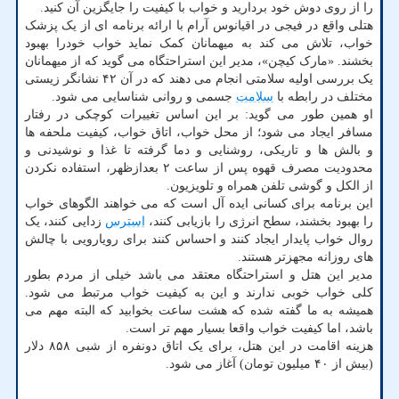
را از روی دوش خود بردارید و خواب با کیفیت را جایگزین آن کنید.
هتلی واقع در فیجی در اقیانوس آرام با ارائه برنامه ای از یک پزشک
خواب، تلاش می کند به میهمانان کمک نماید خواب خودرا بهبود
بخشند. «مارک کیچن»، مدیر این استراحتگاه می گوید که از میهمانان
یک بررسی اولیه سلامتی انجام می دهند که در آن ۴۲ نشانگر زیستی
مختلف در رابطه با
سلامت
جسمی و روانی شناسایی می شود.
او همین طور می گوید: بر این اساس تغییرات کوچکی در رفتار
مسافر ایجاد می شود؛ از محل خواب، اتاق خواب، کیفیت ملحفه ها
و بالش ها و تاریکی، روشنایی و دما گرفته تا غذا و نوشیدنی و
محدودیت مصرف قهوه پس از ساعت ۲ بعدازظهر، استفاده نکردن
از الکل و گوشی تلفن همراه و تلویزیون.
این برنامه برای کسانی ایده آل است که می خواهند الگوهای خواب
را بهبود بخشند، سطح انرژی را بازیابی کنند،
استرس
زدایی کنند، یک
روال خواب پایدار ایجاد کنند و احساس کنند برای رویارویی با چالش
های روزانه مجهزتر هستند.
مدیر این هتل و استراحتگاه معتقد می باشد خیلی از مردم بطور
کلی خواب خوبی ندارند و این به کیفیت خواب مرتبط می شود.
همیشه به ما گفته شده که هشت ساعت بخوابید که البته مهم می
باشد، اما کیفیت خواب واقعا بسیار مهم تر است.
هزینه اقامت در این هتل، برای یک اتاق دونفره از شبی ۸۵۸ دلار
(بیش از ۴۰ میلیون تومان) آغاز می شود.