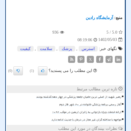
منبع:
آزمایشگاه رادین
936
/ 5
5.0
1402/05/03
08:19:06
تگهای خبر:
استرس
,
پزشك
,
سلامت
,
كیفیت
X
این مطلب را می پسندید؟
(0)
(1)
تازه ترین مطالب مرتبط
رهبر شهید از اصلی ترین حامیان جامعه پزشکی در چهار دهه گذشته بودند
آغاز رسمی برنامه پزشکی خانواده در ۲۰ شهر فاز دوم
ارائه خدمات ویژه بازتوانی به زائران اربعین در موکب ۱۰۹۲
مواجهه با مداخله گران غیر مجاز در درمان با جدیت ادامه دارد
نظرات بینندگان در مورد این مطلب