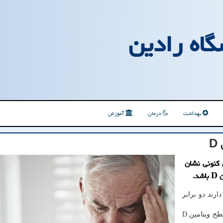
گاه رادین
بهداشت
درمان
آموزش
D
 کنونی نشان
.
 نقل از سایکولوژی، افرادی که سطوح پایین ویتامین D دارند دو برابر
احتمال بروز این سردردها در ماه های زمستان، زمانیکه سطح ویتامین D