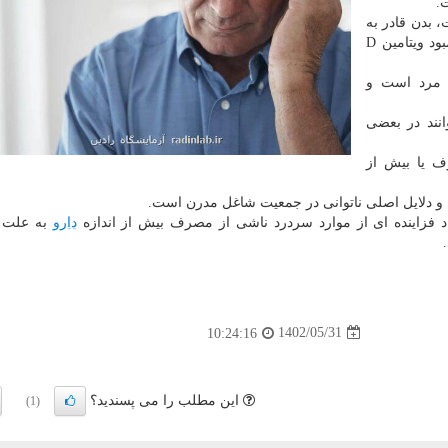
.
 بدن قادر به
تولید ویتامین D کافی نیست و این مشکل در افراد با کمبود ویتامین D
تایج این تحقیق حاصل مطالعه فنلاندی بر روی ۲۶۰۱ مرد است و
نند در بعضی
ف یا بیش از
 و دلایل اصلی ناتوانی در جمعیت شاغل مدرن است.
 فزاینده ای از موارد سردرد ناشی از مصرف بیش از اندازه
دارو
به علت ا
1402/05/31
10:24:16
این مطلب را می پسندید؟
(1)