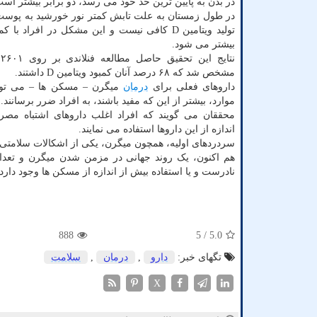
در بدن به پایین ترین حد خود می رسد، دو برابر بیشتر است
در طول زمستان به علت تابش کمتر نور خورشید به پوست،
بیشتر می شود.
ن
مشخص شد که ۶۸ درصد آنان کمبود ویتامین D داشتند.
داروهای فعلی برای
درمان
میگرن – مسکن ها – می توا
موارد، بیشتر از این که مفید باشند، به افراد ضرر برسانند.
محققان می گویند که افراد اغلب داروهای اشتباه مصر
اندازه از این داروها استفاده می نمایند.
سردردهای اولیه، همچون میگرن، یکی از اشکالات سلامتی
هم اکنون، یک روند جهانی در مزمن شدن میگرن و تعداد
نادرست و یا استفاده بیش از اندازه از مسکن ها وجود دارد.
888
/ 5
5.0
تگهای خبر:
دارو
,
درمان
,
سلامت
X