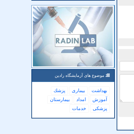
موضوع های آزمایشگاه رادین
بهداشت
بیماری
پزشك
آموزش
امداد
بیمارستان
پزشكی
خدمات