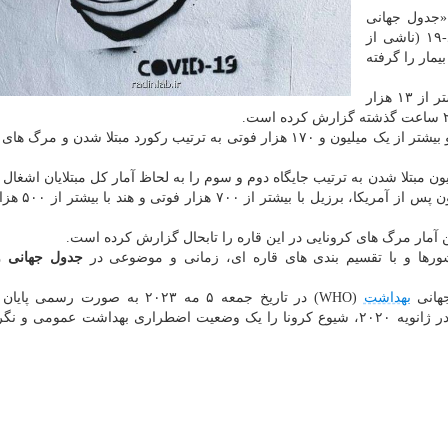
 «جدول جهانی
ورلداُمتر»، همینطور طی شبانه روز گذشته بیماری کووید-۱۹ (ناشی از
وناویروس) ۱۵ هزار و ۶۷۶ ابتلای جدید داشته و جان ۲۳ بیمار را گرفته
بنابر آمار این جدول، کره جنوبی با ثبت ۱۲ فوتی و با بیشتر از ۱۳ هزار
این کشور همچنان با ثبت بیشتر از ۱۰۷ میلیون مبتلا شدن و بیشتر از یک میلیون و ۱۷۰ هزار فوتی به ترتیب رکورد مبتلا شدن
آمریکا، دو کشور هند و فرانسه هم با عبور از ۴۰ میلیون مبتلا شدن به ترتیب جایگاه دوم و سوم را به لحاظ آمار کل مبتلایان اش
و همینطور در لیست آمار فوت شدگان این بیمار
کشورها و با تقسیم بندی های قاره ای، زمانی و موضوعی در
جدول جهانی ور
جهانی
بهداشت
(WHO) در تاریخ جمعه ۵ مه ۲۰۲۳ به صورت رسم
اضطراری کووید ۱۹ در جهان را اعلام نمود. این سازمان در ژانویه ۲۰۲۰، شیوع کرونا را یک وضعیت اضطراری بهداشت عموم