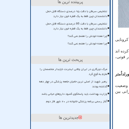
پربیننده ترین ها
تشخیص سرطان با دقت ۹۵ درصدی دستگاه قابل حمل
دانشمندان چین فقط به یک قطره خون نیاز دارد
تشخیص سرطان با دقت 95 درصدی دستگاه قابل حمل
دانشمندان چین فقط به یک قطره خون نیاز دارد
چرا معده خودش را هضم نمی کند؟
 و مرگ های کرونایی
چرا معده خودش را هضم نمی کند؟
غال کرده اند
ی هم اکنون پس از آمریکا، برزیل با بیشتر از ۷۰۰ هزار فوتی و هند با بیشتر از ۵۰۰ هزار فوتی،
پربحث ترین ها
مرگ دورکاری در ایران وقتی اینترنت ناپایدار متخصصان را
ملزم به کوچ کرد
لداُمتر
رهبر شهید از اصلی ترین حامیان جامعه پزشکی در چهار دهه
ی پایان وضعیت
گذشته بودند
ی و نگرانی بین
وزارت بهداشت باید پاسخگوی کمبود داروهای حیاتی باشد
آغاز رسمی برنامه پزشکی خانواده در ۲۰ شهر فاز دوم
جدیدترین ها