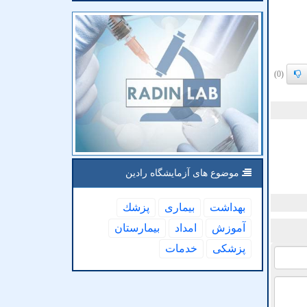
(0)
موضوع های آزمایشگاه رادین
بهداشت
بیماری
پزشك
آموزش
امداد
بیمارستان
پزشكی
خدمات