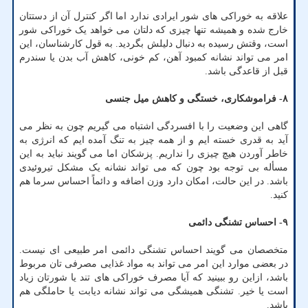
علاقه به خوراکی های شور ایرادی ندارد اما اگر کنترل آن از دستتان
خارج شده و همیشه تنها چیزی که دلتان می خواهد یک خوراکی شور
است، وقتش رسیده به دنبال دلیلش بگردید. به قول کارشناسان، این
امر می تواند نشانه کمبود آهن، کم خونی، کاهش آب بدن یا سندرم
قبل از قاعدگی باشد.
۸- فراموشکاری، خستگی و کاهش میل جنسی
گاهی این وضعیت را با افسردگی اشتباه می گیریم چون به نظر می
آید به قدری خسته ایم و از همه چیز به تنگ آمده ایم که انرژی به
خاطر آوردن هیچ چیزی را نداریم. پزشکان اما می گویند نباید به این
مسأله بی توجه بود چون که می تواند نشانه یک مشکل تیروئیدی
باشد. در این حالت، امکان دارد وزن اضافه و دائماً احساس سرما هم
کنید.
۹- احساس تشنگی دائمی
متخصصان می گویند احساس تشنگی دائمی امر طبیعی ای نیست.
در بعضی موارد این امر می تواند به مواد غذایی مصرفی تان مربوط
باشد، ازاین رو ببینید که آیا مصرف خوراکی های تند یا شورتان زیاد
است یا خیر. تشنگی همیشگی می تواند نشانه دیابت یا حاملگی هم
باشد.