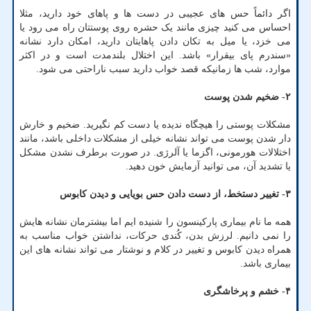
اگر دائماً حس های عجیبی در دست ها و پاهای خود دارید، مثلا
احساس می کنید چیزی مانند یک حشره روی پوستتان راه می رود یا
می خزد، یا میل به تکان دادن پاهایتان دارید، امکان دارد نشانه
«سندرم پای بیقرار» باشد. این اختلال بلندمدت است و در اکثر
موارد، شب ها زمانیکه قصد خواب دارید سبب ناراحتی می شود.
۲- ضخیم شدن پوست
مشکلات پوستی را هیچگاه ندیده یا دست کم نگیرید. ضخیم و خارش
دار شدن پوست می تواند نشانه خیلی از مشکلات داخلی باشد، مانند
اختلالات هورمونی، اگزما یا آلرژی. در صورت برطرف نشدن مشکل
یا تشدید آن، می توانید آزمایش خون دهید.
۳- تغییر دستخط، از دست دادن حس بویایی و دیدن کابوس
همه ما نام بیماری پارکینسون را شنیده ایم اما بیشترمان نشانه هایش
را نمی دانیم. لرزش بدن، کُندی حرکات، نداشتن خواب مناسب به
همراه دیدن کابوس و تغییر در کلام و نوشتار می تواند نشانه های این
بیماری باشد.
۴- خشم و پرخاشگری