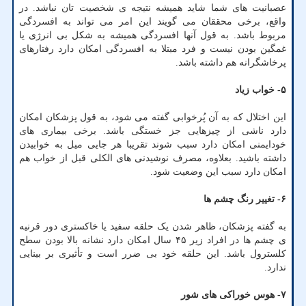
عصبانیت های شما شاید همیشه نتیجه ی شخصیت تان نباشد. در
واقع، برخی محققان می گویند این امر می تواند به افسردگی
مربوط باشد. به قول آنها افسردگی همیشه به شکل بی انرژی یا
غمگین بودن نیست و فرد مبتلا به افسردگی امکان دارد رفتارهای
پرخاشگرانه هم داشته باشد.
۵- خواب زیاد
این اختلال که به آن پُرخوابی گفته می شود، به قول پزشکان امکان
دارد ناشی از چیزهایی جز خستگی باشد. برخی بیماری های
خودایمنی امکان دارد سبب شوند تقریبا هر جایی میل به خوابیدن
داشته باشید. بعلاوه، مصرف نوشیدنی های الکلی قبل از خواب هم
امکان دارد سبب این وضعیت شود.
۶- تغییر رنگ چشم ها
به گفته پزشکان، ظاهر شدن یک حلقه سفید یا خاکستری دور قرنیه
ی چشم ها در افراد زیر ۴۵ سال امکان دارد نشانه بالا بودن سطح
کلسترول باشد. این حلقه خود بی ضرر است و تأثیری بر بینایی
ندارد.
۷- هوس خوراکی های شور