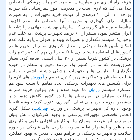
هزینه راه اندازی هر بیمارستان به خرید تجهیزات پزشکی اختصاص
پیدا می کند که لازم است در مدیریت امور بیمارستانی یک سرانه
بودجه ۱۰ الی ۲۰ درصدی از قیمت خرید تجهیزات را به صورت
سالیانه برای نگهداری و مدیریت آنها اختصاص داد. نصر افزود:
متأسفانه بر مبنای گزارشی که سازمان بهداشت جهانی در ارتباط با
ایران منتشر نموده بیشتر از ۶۰ درصد تجهیزات پزشکی به علت عدم
وجود یک سیستم نگهداری و تعمیرات بهینه و اصولی و یا به علت عدم
امکان تأمین قطعات یدکی و انتقال تکنولوژی متأثر از تحریم ها در
کشور قابل استفاده نیستند. وی با تکیه بر این مهم که عمر تجهیزات
پزشکی در کشور تقریبا بیشتر از ۲۰ سال است، اضافه کرد: بسیار
ضروریست که ما در کشور یک برنامه دقیق و منظم در حوزه
نگهداری از دارایی ها و تجهیزات پزشکی داشته باشیم تا بتوانیم
قابلیت اطمینان و عملکردشان را کنترل نماییم و
آموزش
های لازم را
برای تکنسین های تجهیزات پزشکی ایجاد نماییم تا سبب شود هم
عملکرد سیستم
درمان
ما بهینه شده و هم بتوانیم هزینه سرانه
مراقبت بیماران در بیمارستان ها را در کشور کاهش دهیم. دبیر
ششمین دوره جایزه ملی تعالی نگهداری، عنوان کرد: خوشبختانه با
وجود اداره کل تجهیزات پزشکی در وزارت
بهداشت
، شکل گیری
انجمن تخصصی تجهیزات پزشکی و وجود شرکتهای دانش بنیان
توانمند در این عرصه، میتوان ساز و کار هم افزایی علمی و کاربردی
به منظور و استقرار نظام مدیریت دارایی های فیزیکی در حوزه
سلامت و تجهیزات پزشکی را فراهم نمود تا منجر به بهبود عملکرد
بیمارستان ها، مراکز درمانی و نظام سلامت کشور گردد.