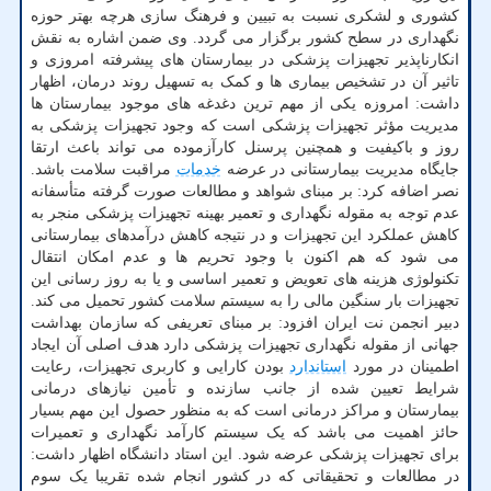
کشوری و لشکری نسبت به تبیین و فرهنگ سازی هرچه بهتر حوزه
نگهداری در سطح کشور برگزار می گردد. وی ضمن اشاره به نقش
انکارناپذیر تجهیزات پزشکی در بیمارستان های پیشرفته امروزی و
تاثیر آن در تشخیص بیماری ها و کمک به تسهیل روند درمان، اظهار
داشت: امروزه یکی از مهم ترین دغدغه های موجود بیمارستان ها
مدیریت مؤثر تجهیزات پزشکی است که وجود تجهیزات پزشکی به
روز و باکیفیت و همچنین پرسنل کارآزموده می تواند باعث ارتقا
جایگاه مدیریت بیمارستانی در عرضه
خدمات
مراقبت سلامت باشد.
نصر اضافه کرد: بر مبنای شواهد و مطالعات صورت گرفته متأسفانه
عدم توجه به مقوله نگهداری و تعمیر بهینه تجهیزات پزشکی منجر به
کاهش عملکرد این تجهیزات و در نتیجه کاهش درآمدهای بیمارستانی
می شود که هم اکنون با وجود تحریم ها و عدم امکان انتقال
تکنولوژی هزینه های تعویض و تعمیر اساسی و یا به روز رسانی این
تجهیزات بار سنگین مالی را به سیستم سلامت کشور تحمیل می کند.
دبیر انجمن نت ایران افزود: بر مبنای تعریفی که سازمان بهداشت
جهانی از مقوله نگهداری تجهیزات پزشکی دارد هدف اصلی آن ایجاد
اطمینان در مورد
استاندارد
بودن کارایی و کاربری تجهیزات، رعایت
شرایط تعیین شده از جانب سازنده و تأمین نیازهای درمانی
بیمارستان و مراکز درمانی است که به منظور حصول این مهم بسیار
حائز اهمیت می باشد که یک سیستم کارآمد نگهداری و تعمیرات
برای تجهیزات پزشکی عرضه شود. این استاد دانشگاه اظهار داشت:
در مطالعات و تحقیقاتی که در کشور انجام شده تقریبا یک سوم