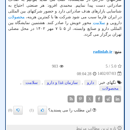
صادراتی دست پیدا نماییم. محمدی افزود: هر صنعتی احتیاج به
شناسایی بازارهای هدف صادراتی دارد و حضور شرکتهای بین المللی
در ایران فارما سبب می شود شرکت ها با کمترین هزینه،
محصولات
دارویی و
سلامت
محور خویش را صادر کنند. هشتمین نمایشگاه بین
المللی دارو و صنایع وابسته، از ۵ تا ۷ مهر ۱۴۰۲ در محل مصلی
تهران برگزار می گردد.
منبع:
radinlab.ir
903
/ 5
5.0
1402/07/03
08:04:28
تگهای خبر:
دارو
,
سازمان غذا و دارو
,
سلامت
,
محصولات
X
این مطلب را می پسندید؟
(0)
(1)
تازه ترین مطالب مرتبط