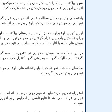
شهر بیلکنت در آنکارا نتایج کارشان را در شصت ویکمین
انجمن اروپایی غدد درون ریز کودکان در لاهه عرضه کردند.
یافته های جدید به دنبال مطالعه قبلی آنها در مورد قرار 
نور آبی در موش های ماده بود که بلوغ زودرس در آنها هم 
آیلین کیلینچ اوغورلو، محقق ارشد بیمارستان بیلکنت، اظه
برای نخستین بار، بین قرار گرفتن در معرض نور آبی و بلو
موش های ماده با آثار مشابه مطابقت دارد، در نتیجه دیدی 
گرفتند، در حالیکه گروه سوم یعنی گروه کنترل چرخه روشنایی تاریکی ۱۲ ساعته را بدون قرار گر
محققان مشاهده نمودند که «اولین نشانه های بلوغ در موش
توجهی زودتر صورت گرفت.»
اوغورلو تصریح کرد: «این تحقیق روی موش ها انجام شده ا
تجربی عرضه می دهد تا نتایج ناشی از افزایش روز افز
شود.»