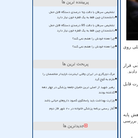
پربیننده ترین ها
تشخیص سرطان با دقت ۹۵ درصدی دستگاه قابل حمل
دانشمندان چین فقط به یک قطره خون نیاز دارد
تشخیص سرطان با دقت 95 درصدی دستگاه قابل حمل
دانشمندان چین فقط به یک قطره خون نیاز دارد
چرا معده خودش را هضم نمی کند؟
چرا معده خودش را هضم نمی کند؟
بلی روی
پربحث ترین ها
ا ۱۲ ساعت در معرض نور آبی قرار
دادند.
مرگ دورکاری در ایران وقتی اینترنت ناپایدار متخصصان را
ملزم به کوچ کرد
رت قابل
رهبر شهید از اصلی ترین حامیان جامعه پزشکی در چهار دهه
گذشته بودند
وزارت بهداشت باید پاسخگوی کمبود داروهای حیاتی باشد
آغاز رسمی برنامه پزشکی خانواده در ۲۰ شهر فاز دوم
هش پایه
ر بررسی
جدیدترین ها