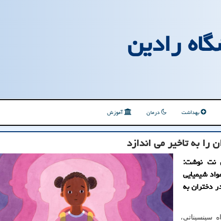
گاه رادین
بهداشت
درمان
آموزش
 را به تاخیر می اندازد
ن نت نوشت:
اد شیمیایی
رد بلوغ را در دختران به
 سینسیناتی،