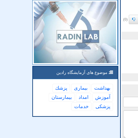
(0)
موضوع های آزمایشگاه رادین
بهداشت
بیماری
پزشك
آموزش
امداد
بیمارستان
پزشكی
خدمات