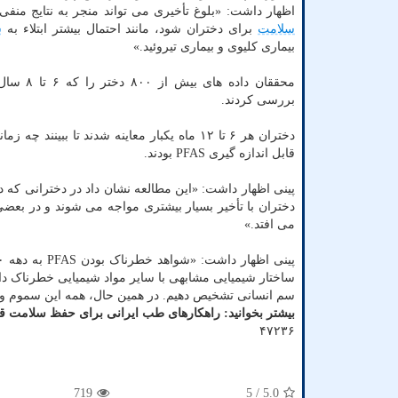
اظهار داشت: «بلوغ تأخیری می تواند منجر به نتایج منف
سلامت
برای دختران شود، مانند احتمال بیشتر ابتلاء به
س
بیماری کلیوی و بیماری تیروئید.»
محققان داده های 
بررسی کردند.
قابل اندازه گیری PFAS بودند.
دختران با تأخیر بسیار بیشتری مواجه می شوند و در بعضی د
می افتد.»
ساختار شیمیایی مشابهی با سایر مواد شیمیایی خطرناک دارد
سم انسانی تشخیص دهیم. در همین حال، همه این سموم وار
بیشتر بخوانید:
راهکارهای طب ایرانی برای حفظ سلامت ق
۴۷۲۳۶
719
/ 5
5.0