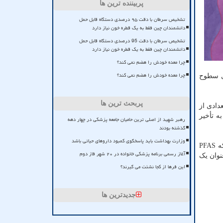
پربیننده ترین ها
تشخیص سرطان با دقت ۹۵ درصدی دستگاه قابل حمل
دانشمندان چین فقط به یک قطره خون نیاز دارد
تشخیص سرطان با دقت 95 درصدی دستگاه قابل حمل
دانشمندان چین فقط به یک قطره خون نیاز دارد
چرا معده خودش را هضم نمی کند؟
چرا معده خودش را هضم نمی کند؟
. حدود ۸۵ درصد از دختران دارای سطوح
پربحث ترین ها
۶ ماه عقب می افتد، اما تعدادی از
ه تأخیر
رهبر شهید از اصلی ترین حامیان جامعه پزشکی در چهار دهه
گذشته بودند
وزارت بهداشت باید پاسخگوی کمبود داروهای حیاتی باشد
پینی اظهار داشت: «شواهد خطرناک بودن PFAS به دهه ۱۹۸۰ بازمی گردد، زمانی که شیمیدانان درحال انجام مطالعات، متوجه شدند که PFAS
آغاز رسمی برنامه پزشکی خانواده در ۲۰ شهر فاز دوم
نوان یک
این فرها از کجا نشئت می گیرند؟
جدیدترین ها