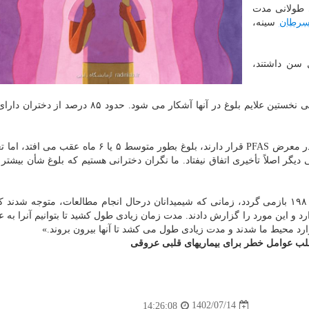
ی طولانی مدت
رطان
سینه،
بیش از ۸۰۰ دختر را که ۶ تا ۸ سال سن داشتند،
دختران هر ۶ تا ۱۲ ماه یکبار معاینه شدند تا ببینند چه زمانی نخستین علایم بلوغ در آنها آشکار می شود
پینی اظهار داشت: «این مطالعه نشان داد در دخترانی که در معرض PFAS قرار دارند، بلوغ بطور متوسط ۵ یا 
یگر اصلاً تأخیری اتفاق نیفتاد. ما نگران دخترانی هستیم که بلوغ شأن بیشتر ب
 و این مورد را گزارش دادند. مدت زمان زیادی طول کشید تا بتوانیم آنرا به ع
د محیط ما شدند و مدت زیادی طول می کشد تا آنها بیرون بروند.»
لب
عوامل خطر برای بیماریهای قلبی عروقی
1402/07/14
14:26:08